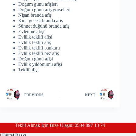
Doğum günü afişleri
Doğum günü afiş görselleri
Nişan branda afiş
Kına gecesi branda afiş
Sünnet düğünü branda afiş
Evlenme afişi
Evlilik teklifi afişi
Evlilik teklifi afiş
Evlilik teklifi pankartı
Evlilik teklifi bez afiş
Doğum günü afişi
Evlilik yıldönümü afişi
Teklif afişi
PREVIOUS
NEXT
Teklif Almak İçin Bize Ulaşın: 0534 897 13 74
|
Dijital Baskı