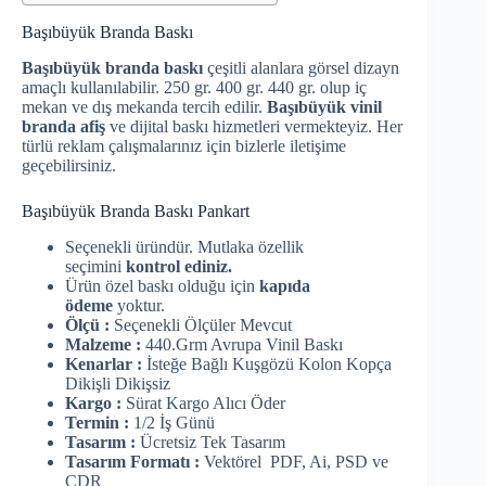
Başıbüyük Branda Baskı
Başıbüyük branda baskı
çeşitli alanlara görsel dizayn
amaçlı kullanılabilir. 250 gr. 400 gr. 440 gr. olup iç
mekan ve dış mekanda tercih edilir.
Başıbüyük vinil
branda afiş
ve dijital baskı hizmetleri vermekteyiz. Her
türlü reklam çalışmalarınız için bizlerle iletişime
geçebilirsiniz.
Başıbüyük Branda Baskı Pankart
Seçenekli üründür. Mutlaka özellik
seçimini
kontrol ediniz.
Ürün özel baskı olduğu için
kapıda
ödeme
yoktur.
Ölçü :
Seçenekli Ölçüler Mevcut
Malzeme :
440.Grm Avrupa Vinil Baskı
Kenarlar :
İsteğe Bağlı Kuşgözü Kolon Kopça
Dikişli Dikişsiz
Kargo :
Sürat Kargo Alıcı Öder
Termin :
1/2 İş Günü
Tasarım :
Ücretsiz Tek Tasarım
Tasarım Formatı :
Vektörel PDF, Ai, PSD ve
CDR