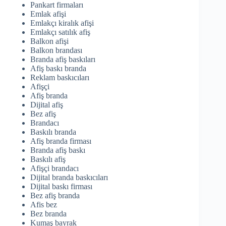
Pankart firmaları
Emlak afişi
Emlakçı kiralık afişi
Emlakçı satılık afiş
Balkon afişi
Balkon brandası
Branda afiş baskıları
Afiş baskı branda
Reklam baskıcıları
Afişçi
Afiş branda
Dijital afiş
Bez afiş
Brandacı
Baskılı branda
Afiş branda firması
Branda afiş baskı
Baskılı afiş
Afişçi brandacı
Dijital branda baskıcıları
Dijital baskı firması
Bez afiş branda
Afis bez
Bez branda
Kumaş bayrak