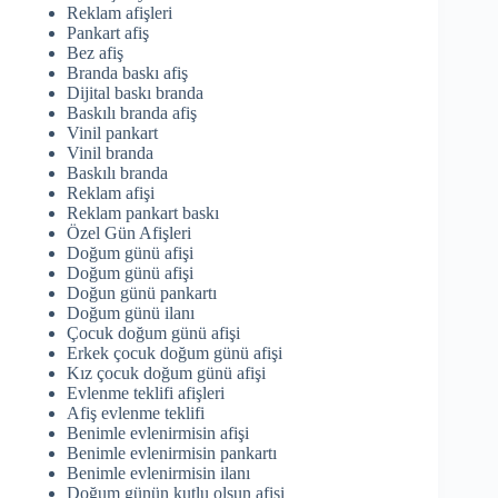
Reklam afişleri
Pankart afiş
Bez afiş
Branda baskı afiş
Dijital baskı branda
Baskılı branda afiş
Vinil pankart
Vinil branda
Baskılı branda
Reklam afişi
Reklam pankart baskı
Özel Gün Afişleri
Doğum günü afişi
Doğum günü afişi
Doğun günü pankartı
Doğum günü ilanı
Çocuk doğum günü afişi
Erkek çocuk doğum günü afişi
Kız çocuk doğum günü afişi
Evlenme teklifi afişleri
Afiş evlenme teklifi
Benimle evlenirmisin afişi
Benimle evlenirmisin pankartı
Benimle evlenirmisin ilanı
Doğum günün kutlu olsun afişi