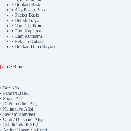
• Dönkart Baskı
• Afiş Poster Baskı
• Sticker Baskı
• Delikli Folyo
• Cam Giydirme
• Cam Kaplama
• Cam Kumlama
• Reklam Dubası
• Dükkan Duba Bayrak
|
Afiş / Branda
• Bez Afiş
• Pankart Baskı
• Sopalı Afiş
• Doğum Günü Afişi
• Kampanya Afişi
• Reklam Brandası
• Okul / Dershane Afişi
• Evlilik Teklifi Afişi
• Açılış / Kapanış Afişleri