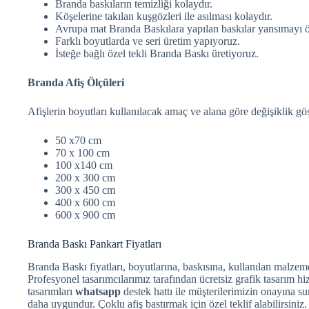
Branda baskıların temizliği kolaydır.
Köşelerine takılan kuşgözleri ile asılması kolaydır.
Avrupa mat Branda Baskılara yapılan baskılar yansımayı ö
Farklı boyutlarda ve seri üretim yapıyoruz.
İsteğe bağlı özel tekli Branda Baskı üretiyoruz.
Branda Afiş Ölçüleri
Afişlerin boyutları kullanılacak amaç ve alana göre değişiklik gös
50 x70 cm
70 x 100 cm
100 x140 cm
200 x 300 cm
300 x 450 cm
400 x 600 cm
600 x 900 cm
Branda Baskı Pankart Fiyatları
Branda Baskı fiyatları, boyutlarına, baskısına, kullanılan malzemel
Profesyonel tasarımcılarımız tarafından ücretsiz grafik tasarım hi
tasarımları
whatsapp
destek hattı ile müşterilerimizin onayına su
daha uygundur. Çoklu afiş bastırmak için özel teklif alabilirsiniz