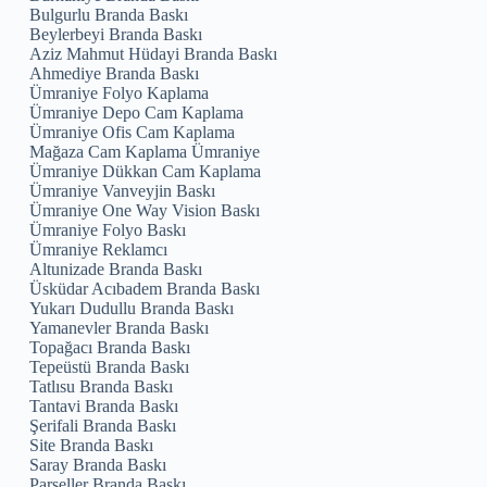
Bulgurlu Branda Baskı
Beylerbeyi Branda Baskı
Aziz Mahmut Hüdayi Branda Baskı
Ahmediye Branda Baskı
Ümraniye Folyo Kaplama
Ümraniye Depo Cam Kaplama
Ümraniye Ofis Cam Kaplama
Mağaza Cam Kaplama Ümraniye
Ümraniye Dükkan Cam Kaplama
Ümraniye Vanveyjin Baskı
Ümraniye One Way Vision Baskı
Ümraniye Folyo Baskı
Ümraniye Reklamcı
Altunizade Branda Baskı
Üsküdar Acıbadem Branda Baskı
Yukarı Dudullu Branda Baskı
Yamanevler Branda Baskı
Topağacı Branda Baskı
Tepeüstü Branda Baskı
Tatlısu Branda Baskı
Tantavi Branda Baskı
Şerifali Branda Baskı
Site Branda Baskı
Saray Branda Baskı
Parseller Branda Baskı