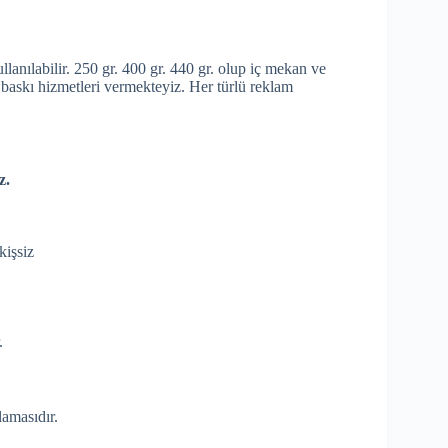
llanılabilir. 250 gr. 400 gr. 440 gr. olup iç mekan ve
l baskı hizmetleri vermekteyiz. Her türlü reklam
z.
kişsiz
.
lamasıdır.