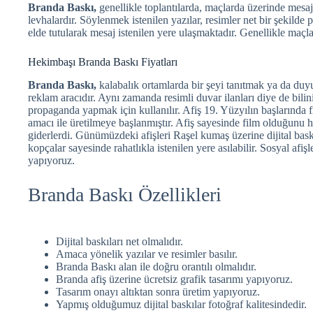
Branda Baskı,
genellikle toplantılarda, maçlarda üzerinde mes
levhalardır. Söylenmek istenilen yazılar, resimler net bir şekilde p
elde tutularak mesaj istenilen yere ulaşmaktadır. Genellikle maçlar
Hekimbaşı Branda Baskı Fiyatları
Branda Baskı,
kalabalık ortamlarda bir şeyi tanıtmak ya da duy
reklam aracıdır. Aynı zamanda resimli duvar ilanları diye de bilini
propaganda yapmak için kullanılır. Afiş 19. Yüzyılın başlarında 
amacı ile üretilmeye başlanmıştır. Afiş sayesinde film olduğunu
giderlerdi. Günümüzdeki afişleri Raşel kumaş üzerine dijital bas
kopçalar sayesinde rahatlıkla istenilen yere asılabilir. Sosyal afişl
yapıyoruz.
Branda Baskı Özellikleri
Dijital baskıları net olmalıdır.
Amaca yönelik yazılar ve resimler basılır.
Branda Baskı alan ile doğru orantılı olmalıdır.
Branda afiş üzerine ücretsiz grafik tasarımı yapıyoruz.
Tasarım onayı altıktan sonra üretim yapıyoruz.
Yapmış olduğumuz dijital baskılar fotoğraf kalitesindedir.