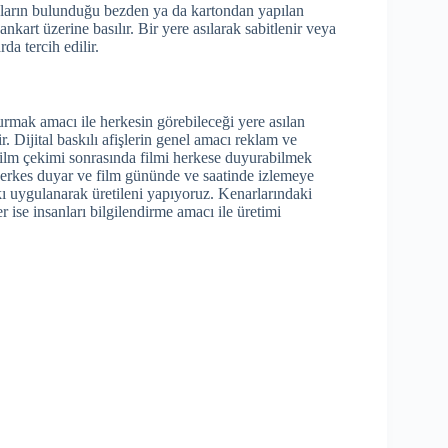
ajların bulunduğu bezden ya da kartondan yapılan
ankart üzerine basılır. Bir yere asılarak sabitlenir veya
da tercih edilir.
urmak amacı ile herkesin görebileceği yere asılan
r. Dijital baskılı afişlerin genel amacı reklam ve
film çekimi sonrasında filmi herkese duyurabilmek
 herkes duyar ve film gününde ve saatinde izlemeye
kı uygulanarak üretileni yapıyoruz. Kenarlarındaki
er ise insanları bilgilendirme amacı ile üretimi