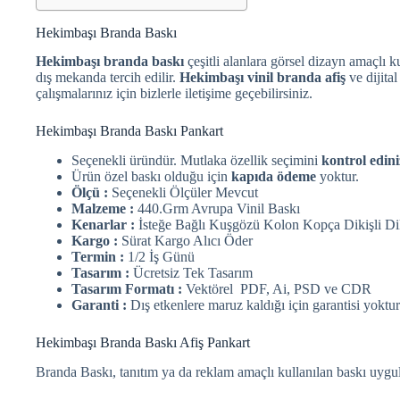
Hekimbaşı Branda Baskı
Hekimbaşı branda baskı
çeşitli alanlara görsel dizayn amaçlı ku
dış mekanda tercih edilir.
Hekimbaşı vinil branda afiş
ve dijita
çalışmalarınız için bizlerle iletişime geçebilirsiniz.
Hekimbaşı Branda Baskı Pankart
Seçenekli üründür. Mutlaka özellik seçimini
kontrol edini
Ürün özel baskı olduğu için
kapıda ödeme
yoktur.
Ölçü :
Seçenekli Ölçüler Mevcut
Malzeme :
440.Grm Avrupa Vinil Baskı
Kenarlar :
İsteğe Bağlı Kuşgözü Kolon Kopça Dikişli Di
Kargo :
Sürat Kargo Alıcı Öder
Termin :
1/2 İş Günü
Tasarım :
Ücretsiz Tek Tasarım
Tasarım Formatı :
Vektörel PDF, Ai, PSD ve CDR
Garanti :
Dış etkenlere maruz kaldığı için garantisi yoktur
Hekimbaşı Branda Baskı Afiş Pankart
Branda Baskı, tanıtım ya da reklam amaçlı kullanılan baskı uygu