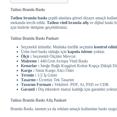
Tatlısu Branda Baskı
Tatlısu branda baskı
çeşitli alanlara görsel dizayn amaçlı kullan
mekanda tercih edilir.
Tatlısu vinil branda afiş
ve dijital baskı 
için bizlerle iletişime geçebilirsiniz.
Tatlısu Branda Baskı Pankart
Seçenekli üründür. Mutlaka özellik seçimini
kontrol edini
Ürün özel baskı olduğu için
kapıda ödeme
yoktur.
Ölçü :
Seçenekli Ölçüler Mevcut
Malzeme :
440.Grm Avrupa Vinil Baskı
Kenarlar :
İsteğe Bağlı Kuşgözü Kolon Kopça Dikişli Di
Kargo :
Sürat Kargo Alıcı Öder
Termin :
1/2 İş Günü
Tasarım :
Ücretsiz Tek Tasarım
Tasarım Formatı :
Vektörel PDF, Ai, PSD ve CDR
Garanti :
Dış etkenlere maruz kaldığı için garantisi yoktur
Tatlısu Branda Baskı Afiş Pankart
Branda Baskı, tanıtım ya da reklam amaçlı kullanılan baskı uygu