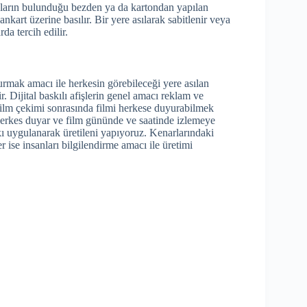
ajların bulunduğu bezden ya da kartondan yapılan
ankart üzerine basılır. Bir yere asılarak sabitlenir veya
da tercih edilir.
urmak amacı ile herkesin görebileceği yere asılan
r. Dijital baskılı afişlerin genel amacı reklam ve
film çekimi sonrasında filmi herkese duyurabilmek
 herkes duyar ve film gününde ve saatinde izlemeye
kı uygulanarak üretileni yapıyoruz. Kenarlarındaki
er ise insanları bilgilendirme amacı ile üretimi