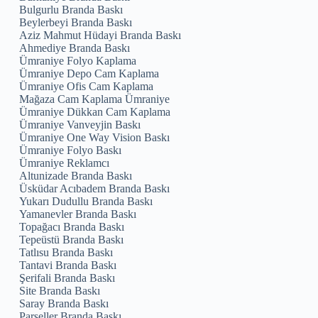
Bulgurlu Branda Baskı
Beylerbeyi Branda Baskı
Aziz Mahmut Hüdayi Branda Baskı
Ahmediye Branda Baskı
Ümraniye Folyo Kaplama
Ümraniye Depo Cam Kaplama
Ümraniye Ofis Cam Kaplama
Mağaza Cam Kaplama Ümraniye
Ümraniye Dükkan Cam Kaplama
Ümraniye Vanveyjin Baskı
Ümraniye One Way Vision Baskı
Ümraniye Folyo Baskı
Ümraniye Reklamcı
Altunizade Branda Baskı
Üsküdar Acıbadem Branda Baskı
Yukarı Dudullu Branda Baskı
Yamanevler Branda Baskı
Topağacı Branda Baskı
Tepeüstü Branda Baskı
Tatlısu Branda Baskı
Tantavi Branda Baskı
Şerifali Branda Baskı
Site Branda Baskı
Saray Branda Baskı
Parseller Branda Baskı