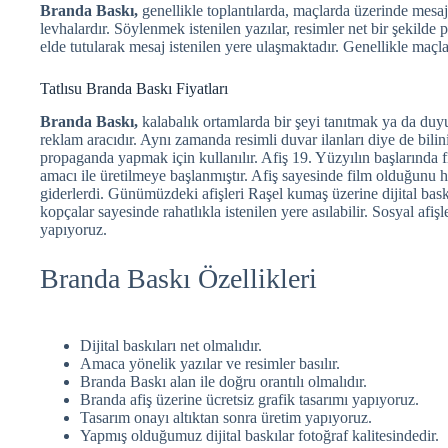
Branda Baskı,
genellikle toplantılarda, maçlarda üzerinde mes
levhalardır. Söylenmek istenilen yazılar, resimler net bir şekilde p
elde tutularak mesaj istenilen yere ulaşmaktadır. Genellikle maçlar
Tatlısu Branda Baskı Fiyatları
Branda Baskı,
kalabalık ortamlarda bir şeyi tanıtmak ya da duy
reklam aracıdır. Aynı zamanda resimli duvar ilanları diye de bilini
propaganda yapmak için kullanılır. Afiş 19. Yüzyılın başlarında 
amacı ile üretilmeye başlanmıştır. Afiş sayesinde film olduğunu
giderlerdi. Günümüzdeki afişleri Raşel kumaş üzerine dijital bas
kopçalar sayesinde rahatlıkla istenilen yere asılabilir. Sosyal afişl
yapıyoruz.
Branda Baskı Özellikleri
Dijital baskıları net olmalıdır.
Amaca yönelik yazılar ve resimler basılır.
Branda Baskı alan ile doğru orantılı olmalıdır.
Branda afiş üzerine ücretsiz grafik tasarımı yapıyoruz.
Tasarım onayı altıktan sonra üretim yapıyoruz.
Yapmış olduğumuz dijital baskılar fotoğraf kalitesindedir.