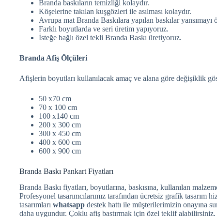
Branda baskıların temizliği kolaydır.
Köşelerine takılan kuşgözleri ile asılması kolaydır.
Avrupa mat Branda Baskılara yapılan baskılar yansımayı ö
Farklı boyutlarda ve seri üretim yapıyoruz.
İsteğe bağlı özel tekli Branda Baskı üretiyoruz.
Branda Afiş Ölçüleri
Afişlerin boyutları kullanılacak amaç ve alana göre değişiklik gös
50 x70 cm
70 x 100 cm
100 x140 cm
200 x 300 cm
300 x 450 cm
400 x 600 cm
600 x 900 cm
Branda Baskı Pankart Fiyatları
Branda Baskı fiyatları, boyutlarına, baskısına, kullanılan malzemel
Profesyonel tasarımcılarımız tarafından ücretsiz grafik tasarım hi
tasarımları
whatsapp
destek hattı ile müşterilerimizin onayına su
daha uygundur. Çoklu afiş bastırmak için özel teklif alabilirsiniz