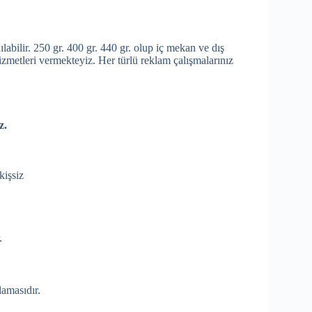
ılabilir. 250 gr. 400 gr. 440 gr. olup iç mekan ve dış
hizmetleri vermekteyiz. Her türlü reklam çalışmalarınız
z.
kişsiz
.
lamasıdır.