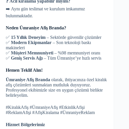
❓
Acil kiralama yapabilir miyim?
➡️ Aynı gün teslimat ve kurulum imkanımız
bulunmaktadır.
Neden Ümraniye Afiş Branda?
✅
15 Yıllık Deneyim
– Sektörde güvenilir çözümler
✅
Modern Ekipmanlar
– Son teknoloji baskı
makineleri
✅
Müşteri Memnuniyeti
– %98 memnuniyet oranı
✅
Geniş Servis Ağı
– Tüm Ümraniye’ye hızlı servis
Hemen Teklif Alın!
Ümraniye Afiş Branda
olarak, ihtiyacınıza özel kiralık
afiş çözümleri sunmaktan mutluluk duyuyoruz.
Profesyonel ekibimizle size en uygun çözümü birlikte
belirleyelim.
#KiralıkAfiş #ÜmraniyeAfiş #EtkinlikAfişi
#ReklamAfişi #AfişKiralama #ÜmraniyeReklam
Hizmet Bölgelerimiz