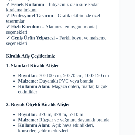
✔
Esnek Kullanım
– İhtiyacınız olan süre kadar
kiralama imkanı
✔
Profesyonel Tasarım
– Grafik ekibimizle özel
tasarımlar
✔
Hızlı Kurulum
– Alanınıza en uygun montaj
seçenekleri
✔
Geniş Ürün Yelpazesi
– Farklı boyut ve malzeme
seçenekleri
Kiralık Afiş Çeşitlerimiz
1. Standart Kiralık Afişler
Boyutlar:
70×100 cm, 50×70 cm, 100×150 cm
Malzeme:
Dayanıklı PVC veya branda
Kullanım Alanı:
Mağaza önleri, fuarlar, küçük
etkinlikler
2. Büyük Ölçekli Kiralık Afişler
Boyutlar:
3×6 m, 4×8 m, 5×10 m
Malzeme:
Rüzgar ve yağmura dayanıklı branda
Kullanım Alanı:
Açık hava etkinlikleri,
konserler, şehir merkezleri