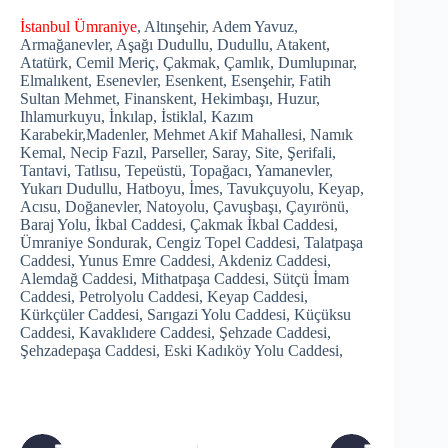
İstanbul Ümraniye
, Altınşehir, Adem Yavuz,
Armağanevler, Aşağı Dudullu, Dudullu, Atakent,
Atatürk, Cemil Meriç, Çakmak, Çamlık, Dumlupınar,
Elmalıkent, Esenevler, Esenkent, Esenşehir, Fatih
Sultan Mehmet, Finanskent, Hekimbaşı, Huzur,
Ihlamurkuyu, İnkılap, İstiklal, Kazım
Karabekir,Madenler, Mehmet Akif Mahallesi, Namık
Kemal, Necip Fazıl, Parseller, Saray, Site, Şerifali,
Tantavi, Tatlısu, Tepeüstü, Topağacı, Yamanevler,
Yukarı Dudullu, Hatboyu, İmes, Tavukçuyolu, Keyap,
Acısu, Doğanevler, Natoyolu, Çavuşbaşı, Çayırönü,
Baraj Yolu, İkbal Caddesi, Çakmak İkbal Caddesi,
Ümraniye Sondurak, Cengiz Topel Caddesi, Talatpaşa
Caddesi, Yunus Emre Caddesi, Akdeniz Caddesi,
Alemdağ Caddesi, Mithatpaşa Caddesi, Sütçü İmam
Caddesi, Petrolyolu Caddesi, Keyap Caddesi,
Kürkçüler Caddesi, Sarıgazi Yolu Caddesi, Küçüksu
Caddesi, Kavaklıdere Caddesi, Şehzade Caddesi,
Şehzadepaşa Caddesi, Eski Kadıköy Yolu Caddesi,