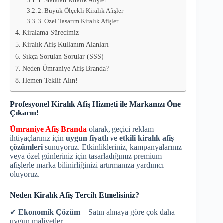
1. Standart Kiralık Afişler
2. Büyük Ölçekli Kiralık Afişler
3. Özel Tasarım Kiralık Afişler
Kiralama Sürecimiz
Kiralık Afiş Kullanım Alanları
Sıkça Sorulan Sorular (SSS)
Neden Ümraniye Afiş Branda?
Hemen Teklif Alın!
Profesyonel Kiralık Afiş Hizmeti ile Markanızı Öne
Çıkarın!
Ümraniye Afiş Branda
olarak, geçici reklam
ihtiyaçlarınız için
uygun fiyatlı ve etkili kiralık afiş
çözümleri
sunuyoruz. Etkinlikleriniz, kampanyalarınız
veya özel günleriniz için tasarladığımız premium
afişlerle marka bilinirliğinizi artırmanıza yardımcı
oluyoruz.
Neden Kiralık Afiş Tercih Etmelisiniz?
✔
Ekonomik Çözüm
– Satın almaya göre çok daha
uygun maliyetler