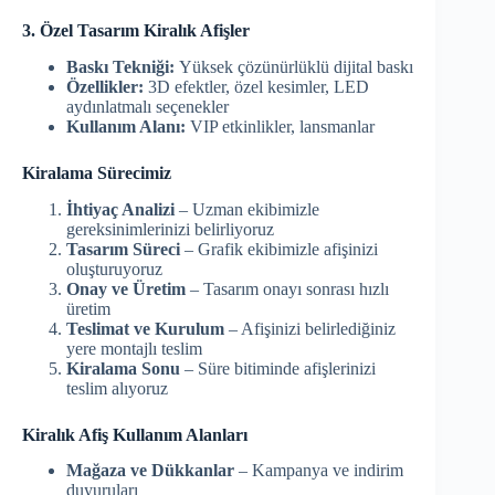
3. Özel Tasarım Kiralık Afişler
Baskı Tekniği:
Yüksek çözünürlüklü dijital baskı
Özellikler:
3D efektler, özel kesimler, LED
aydınlatmalı seçenekler
Kullanım Alanı:
VIP etkinlikler, lansmanlar
Kiralama Sürecimiz
İhtiyaç Analizi
– Uzman ekibimizle
gereksinimlerinizi belirliyoruz
Tasarım Süreci
– Grafik ekibimizle afişinizi
oluşturuyoruz
Onay ve Üretim
– Tasarım onayı sonrası hızlı
üretim
Teslimat ve Kurulum
– Afişinizi belirlediğiniz
yere montajlı teslim
Kiralama Sonu
– Süre bitiminde afişlerinizi
teslim alıyoruz
Kiralık Afiş Kullanım Alanları
Mağaza ve Dükkanlar
– Kampanya ve indirim
duyuruları