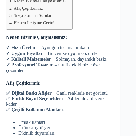
Neden Bizimle Çalışmalısınız?
Afiş Çeşitlerimiz
Sıkça Sorulan Sorular
Hemen İletişime Geçin!
Neden Bizimle Çalışmalısınız?
✔
Hızlı Üretim
– Aynı gün teslimat imkanı
✔
Uygun Fiyatlar
– Bütçenize uygun çözümler
✔
Kaliteli Malzemeler
– Solmayan, dayanıklı baskı
✔
Profesyonel Tasarım
– Grafik ekibimizle özel
çözümler
Afiş Çeşitlerimiz
✅
Dijital Baskı Afişler
– Canlı renklerle net görüntü
✅
Farklı Boyut Seçenekleri
– A4’ten dev afişlere
kadar
✅
Çeşitli Kullanım Alanları
:
Emlak ilanları
Ürün satış afişleri
Etkinlik duyuruları