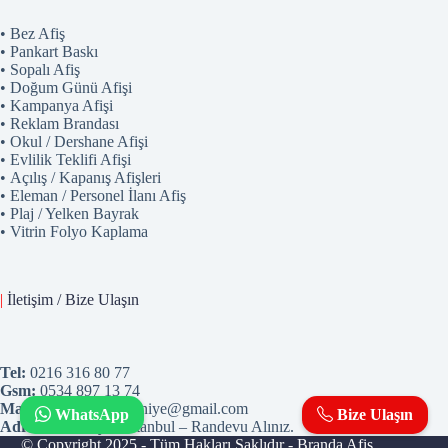
• Bez Afiş
• Pankart Baskı
• Sopalı Afiş
• Doğum Günü Afişi
• Kampanya Afişi
• Reklam Brandası
• Okul / Dershane Afişi
• Evlilik Teklifi Afişi
• Açılış / Kapanış Afişleri
• Eleman / Personel İlanı Afiş
• Plaj / Yelken Bayrak
• Vitrin Folyo Kaplama
|
İletişim / Bize Ulaşın
Tel:
0216 316 80 77
Gsm:
0534 897 13 74
Mail:
dijitalbaskiumraniye@gmail.com
WhatsApp
Bize Ulaşın
Adres:
Ümraniye / İstanbul – Randevu Alınız.
© Copyright 2025 - Tüm Hakları Saklıdır - Branda Afiş