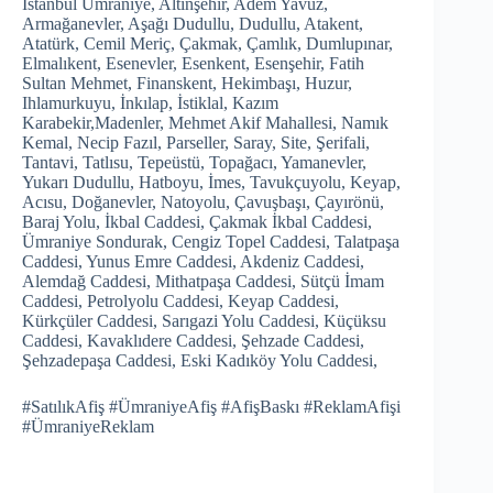
İstanbul Ümraniye, Altınşehir, Adem Yavuz,
Armağanevler, Aşağı Dudullu, Dudullu, Atakent,
Atatürk, Cemil Meriç, Çakmak, Çamlık, Dumlupınar,
Elmalıkent, Esenevler, Esenkent, Esenşehir, Fatih
Sultan Mehmet, Finanskent, Hekimbaşı, Huzur,
Ihlamurkuyu, İnkılap, İstiklal, Kazım
Karabekir,Madenler, Mehmet Akif Mahallesi, Namık
Kemal, Necip Fazıl, Parseller, Saray, Site, Şerifali,
Tantavi, Tatlısu, Tepeüstü, Topağacı, Yamanevler,
Yukarı Dudullu, Hatboyu, İmes, Tavukçuyolu, Keyap,
Acısu, Doğanevler, Natoyolu, Çavuşbaşı, Çayırönü,
Baraj Yolu, İkbal Caddesi, Çakmak İkbal Caddesi,
Ümraniye Sondurak, Cengiz Topel Caddesi, Talatpaşa
Caddesi, Yunus Emre Caddesi, Akdeniz Caddesi,
Alemdağ Caddesi, Mithatpaşa Caddesi, Sütçü İmam
Caddesi, Petrolyolu Caddesi, Keyap Caddesi,
Kürkçüler Caddesi, Sarıgazi Yolu Caddesi, Küçüksu
Caddesi, Kavaklıdere Caddesi, Şehzade Caddesi,
Şehzadepaşa Caddesi, Eski Kadıköy Yolu Caddesi,
#SatılıkAfiş #ÜmraniyeAfiş #AfişBaskı #ReklamAfişi
#ÜmraniyeReklam