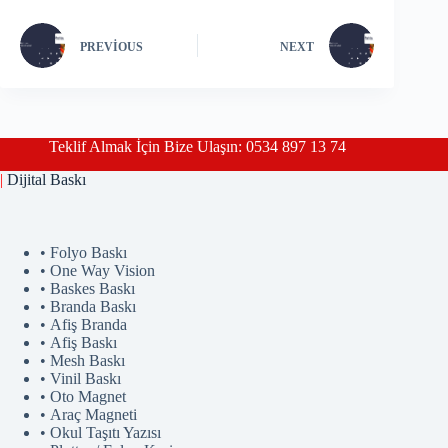
PREVIOUS
NEXT
Teklif Almak İçin Bize Ulaşın: 0534 897 13 74
|
Dijital Baskı
• Folyo Baskı
• One Way Vision
• Baskes Baskı
• Branda Baskı
• Afiş Branda
• Afiş Baskı
• Mesh Baskı
• Vinil Baskı
• Oto Magnet
• Araç Magneti
• Okul Taşıtı Yazısı