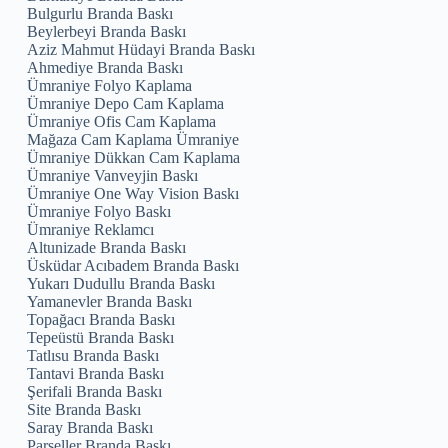
Bulgurlu Branda Baskı
Beylerbeyi Branda Baskı
Aziz Mahmut Hüdayi Branda Baskı
Ahmediye Branda Baskı
Ümraniye Folyo Kaplama
Ümraniye Depo Cam Kaplama
Ümraniye Ofis Cam Kaplama
Mağaza Cam Kaplama Ümraniye
Ümraniye Dükkan Cam Kaplama
Ümraniye Vanveyjin Baskı
Ümraniye One Way Vision Baskı
Ümraniye Folyo Baskı
Ümraniye Reklamcı
Altunizade Branda Baskı
Üsküdar Acıbadem Branda Baskı
Yukarı Dudullu Branda Baskı
Yamanevler Branda Baskı
Topağacı Branda Baskı
Tepeüstü Branda Baskı
Tatlısu Branda Baskı
Tantavi Branda Baskı
Şerifali Branda Baskı
Site Branda Baskı
Saray Branda Baskı
Parseller Branda Baskı