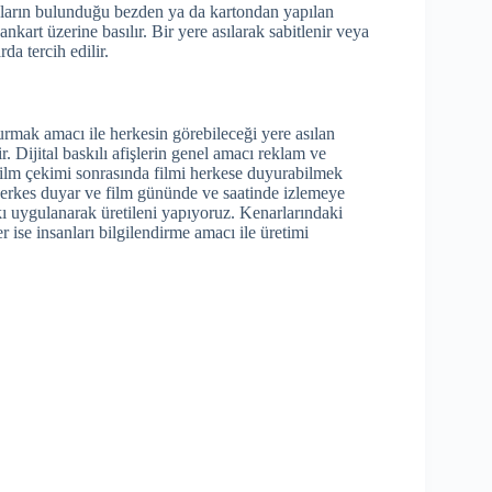
ajların bulunduğu bezden ya da kartondan yapılan
ankart üzerine basılır. Bir yere asılarak sabitlenir veya
da tercih edilir.
urmak amacı ile herkesin görebileceği yere asılan
r. Dijital baskılı afişlerin genel amacı reklam ve
film çekimi sonrasında filmi herkese duyurabilmek
 herkes duyar ve film gününde ve saatinde izlemeye
kı uygulanarak üretileni yapıyoruz. Kenarlarındaki
er ise insanları bilgilendirme amacı ile üretimi