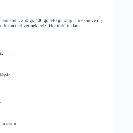
llanılabilir. 250 gr. 400 gr. 440 gr. olup iç mekan ve dış
skı hizmetleri vermekteyiz. Her türlü reklam
z.
kişsiz
.
lamasıdır.