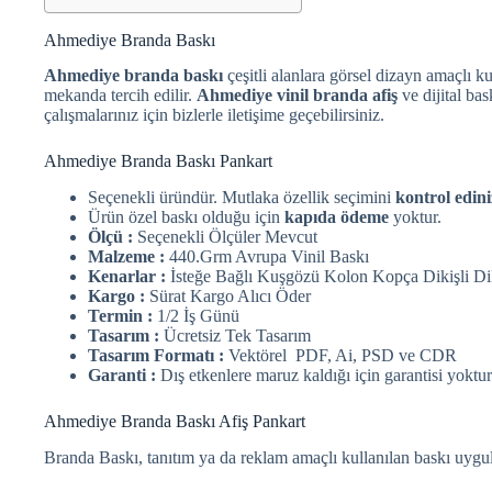
Ahmediye Branda Baskı
Ahmediye branda baskı
çeşitli alanlara görsel dizayn amaçlı ku
mekanda tercih edilir.
Ahmediye vinil branda afiş
ve dijital ba
çalışmalarınız için bizlerle iletişime geçebilirsiniz.
Ahmediye Branda Baskı Pankart
Seçenekli üründür. Mutlaka özellik seçimini
kontrol edini
Ürün özel baskı olduğu için
kapıda ödeme
yoktur.
Ölçü :
Seçenekli Ölçüler Mevcut
Malzeme :
440.Grm Avrupa Vinil Baskı
Kenarlar :
İsteğe Bağlı Kuşgözü Kolon Kopça Dikişli Di
Kargo :
Sürat Kargo Alıcı Öder
Termin :
1/2 İş Günü
Tasarım :
Ücretsiz Tek Tasarım
Tasarım Formatı :
Vektörel PDF, Ai, PSD ve CDR
Garanti :
Dış etkenlere maruz kaldığı için garantisi yoktur
Ahmediye Branda Baskı Afiş Pankart
Branda Baskı, tanıtım ya da reklam amaçlı kullanılan baskı uygu