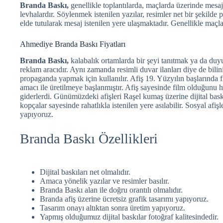
Branda Baskı,
genellikle toplantılarda, maçlarda üzerinde mes
levhalardır. Söylenmek istenilen yazılar, resimler net bir şekilde p
elde tutularak mesaj istenilen yere ulaşmaktadır. Genellikle maçlar
Ahmediye Branda Baskı Fiyatları
Branda Baskı,
kalabalık ortamlarda bir şeyi tanıtmak ya da duy
reklam aracıdır. Aynı zamanda resimli duvar ilanları diye de bilini
propaganda yapmak için kullanılır. Afiş 19. Yüzyılın başlarında 
amacı ile üretilmeye başlanmıştır. Afiş sayesinde film olduğunu
giderlerdi. Günümüzdeki afişleri Raşel kumaş üzerine dijital bas
kopçalar sayesinde rahatlıkla istenilen yere asılabilir. Sosyal afişl
yapıyoruz.
Branda Baskı Özellikleri
Dijital baskıları net olmalıdır.
Amaca yönelik yazılar ve resimler basılır.
Branda Baskı alan ile doğru orantılı olmalıdır.
Branda afiş üzerine ücretsiz grafik tasarımı yapıyoruz.
Tasarım onayı altıktan sonra üretim yapıyoruz.
Yapmış olduğumuz dijital baskılar fotoğraf kalitesindedir.