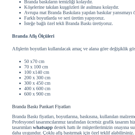
Branda baskıların temizliği kolaydır.
Köşelerine takılan kuşgözleri ile asılması kolaydır.
Avrupa mat Branda Baskılara yapılan baskılar yansımayı ö
Farklı boyutlarda ve seri üretim yapıyoruz.
İsteğe bağlı özel tekli Branda Baskı üretiyoruz.
Branda Afiş Ölçüleri
Afişlerin boyutları kullanılacak amaç ve alana göre değişiklik gös
50 x70 cm
70 x 100 cm
100 x140 cm
200 x 300 cm
300 x 450 cm
400 x 600 cm
600 x 900 cm
Branda Baskı Pankart Fiyatları
Branda Baskı fiyatları, boyutlarına, baskısına, kullanılan malzemel
Profesyonel tasarımcılarımız tarafından ücretsiz grafik tasarım hi
tasarımları
whatsapp
destek hattı ile müşterilerimizin onayına su
daha uygundur. Çoklu afiş bastırmak için özel teklif alabilirsiniz