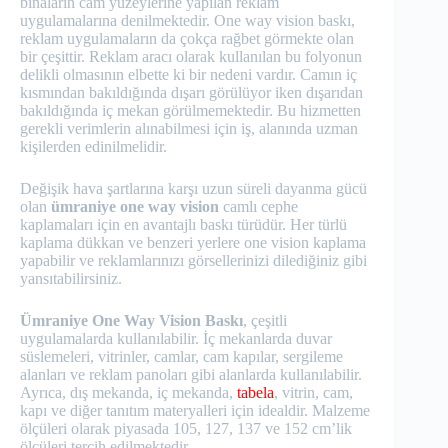
binaların cam yüzeylerine yapılan reklam
uygulamalarına denilmektedir. One way vision baskı,
reklam uygulamaların da çokça rağbet görmekte olan
bir çeşittir. Reklam aracı olarak kullanılan bu folyonun
delikli olmasının elbette ki bir nedeni vardır. Camın iç
kısmından bakıldığında dışarı görülüyor iken dışarıdan
bakıldığında iç mekan görülmemektedir. Bu hizmetten
gerekli verimlerin alınabilmesi için iş, alanında uzman
kişilerden edinilmelidir.
Değişik hava şartlarına karşı uzun süreli dayanma gücü
olan
ümraniye one way vision
camlı cephe
kaplamaları için en avantajlı baskı türüdür. Her türlü
kaplama dükkan ve benzeri yerlere one vision kaplama
yapabilir ve reklamlarınızı görsellerinizi dilediğiniz gibi
yansıtabilirsiniz.
Ümraniye One Way Vision Baskı
, çeşitli
uygulamalarda kullanılabilir. İç mekanlarda duvar
süslemeleri, vitrinler, camlar, cam kapılar, sergileme
alanları ve reklam panoları gibi alanlarda kullanılabilir.
Ayrıca, dış mekanda, iç mekanda,
tabela
, vitrin, cam,
kapı ve diğer tanıtım materyalleri için idealdir. Malzeme
ölçüleri olarak piyasada 105, 127, 137 ve 152 cm’lik
ölçüleri tercih edilmektedir.