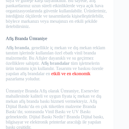
suya ve güneşe karşı dayanıklıdır. Bu sayede, afiş
pankartlarınız uzun süreli etkinliklerde veya açık hava
organizasyonlarında güvenle kullanılabilir. Ürünlerimiz,
istediğiniz ölçülerde ve tasarımlarda kişiselleştirilebilir,
böylece markanızı veya mesajınızı en etkili şekilde
iletebilirsiniz.
Afiş Branda Ümraniye
Afiş branda
, genellikle iç mekan ve dış mekan reklam
tanıtım işlerinde kullanılan özel ebatlı vinil branda
malzemedir. Bu Afişler dayanıklı ve su geçirmez
özelliklere sahiptir.
Afiş brandalar
tüm işletmelerin
ürün tanıtımı için kullanılır. Tasarımı ve baskısı özenle
yapılan afiş brandalar en
etkili ve en ekonomik
pazarlama yoludur.
Ümraniye Branda Afiş olarak Ümraniye, Esenevler
mahallesinde kaliteli ve uygun fiyata iç mekan ve dış
mekan afiş branda baskı hizmeti vermekteyiz. Afiş
Dijital Baskı‘da en çok tüketilen malzeme Branda
Baskı’dır, sonrasında Vinil Baskı ve UV Baskı
gelmektedir. Dijital Baskı Nedir? Branda Dijital baskı,
bilgisayar ve elektronik printerlar aracılığı ile yapılan
baskı çeşitidir.