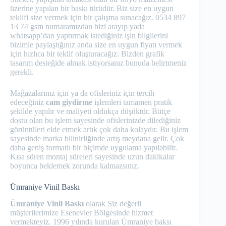
üzerine yapılan bir baskı türüdür. Biz size en uygun
teklifi size vermek için bir çalışma sunacağız. 0534 897
13 74 gsm numaramızdan bizi arayıp yada
whatsapp’dan yaptırmak istediğiniz işin bilgilerini
bizimle paylaştığınız anda size en uygun fiyatı vermek
için hızlıca bir teklif oluşturacağız. Bizden grafik
tasarım desteğide almak istiyorsanız bunuda belirtmeniz
gerekli.
Mağazalarınız için ya da ofisleriniz için tercih
edeceğiniz
cam giydirme
işlemleri tamamen pratik
şekilde yapılır ve maliyeti oldukça düşüktür. Bütçe
dostu olan bu işlem sayesinde ofislerinizde dilediğiniz
görüntüleri elde etmek artık çok daha kolaydır. Bu işlem
sayesinde marka bilinirliğinde artış meydana gelir. Çok
daha geniş formatlı bir biçimde uygulama yapılabilir.
Kısa süren montaj süreleri sayesinde uzun dakikalar
boyunca beklemek zorunda kalmazsınız.
Ümraniye Vinil Baskı
Ümraniye Vinil Baskı
olarak Siz değerli
müşterilerimize Esenevler Bölgesinde hizmet
vermekteyiz. 1996 yılında kurulan Ümraniye baksı