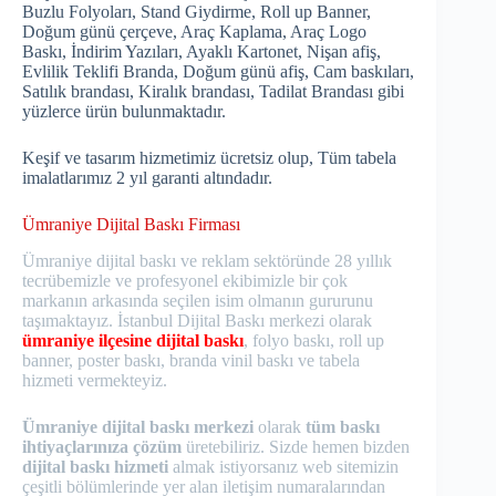
Buzlu Folyoları, Stand Giydirme, Roll up Banner,
Doğum günü çerçeve, Araç Kaplama, Araç Logo
Baskı, İndirim Yazıları, Ayaklı Kartonet, Nişan afiş,
Evlilik Teklifi Branda, Doğum günü afiş, Cam baskıları,
Satılık brandası, Kiralık brandası, Tadilat Brandası gibi
yüzlerce ürün bulunmaktadır.
Keşif ve tasarım hizmetimiz ücretsiz olup, Tüm tabela
imalatlarımız 2 yıl garanti altındadır.
Ümraniye Dijital Baskı Firması
Ümraniye dijital baskı ve reklam sektöründe 28 yıllık
tecrübemizle ve profesyonel ekibimizle bir çok
markanın arkasında seçilen isim olmanın gururunu
taşımaktayız. İstanbul Dijital Baskı merkezi olarak
ümraniye ilçesine dijital baskı
, folyo baskı, roll up
banner, poster baskı, branda vinil baskı ve tabela
hizmeti vermekteyiz.
Ümraniye dijital baskı merkezi
olarak
tüm baskı
ihtiyaçlarınıza çözüm
üretebiliriz. Sizde hemen bizden
dijital baskı hizmeti
almak istiyorsanız web sitemizin
çeşitli bölümlerinde yer alan iletişim numaralarından