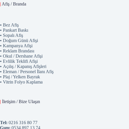
|
Afiş / Branda
• Bez Afiş
• Pankart Baskı
• Sopalı Afiş
• Doğum Günü Afişi
• Kampanya Afişi
• Reklam Brandası
• Okul / Dershane Afişi
• Evlilik Teklifi Afişi
• Açılış / Kapanış Afişleri
• Eleman / Personel İlanı Afiş
• Plaj / Yelken Bayrak
• Vitrin Folyo Kaplama
|
İletişim / Bize Ulaşın
Tel:
0216 316 80 77
Gsm:
0534 897 13 74