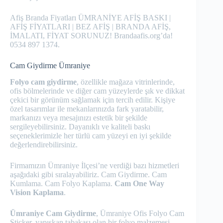
Afiş Branda Fiyatları ÜMRANİYE AFİŞ BASKI |
AFİŞ FİYATLARI | BEZ AFİŞ | BRANDA AFİŞ,
İMALATI, FİYAT SORUNUZ! Brandaafis.org’da!
0534 897 1374.
Cam Giydirme Ümraniye
Folyo cam giydirme
, özellikle mağaza vitrinlerinde,
ofis bölmelerinde ve diğer cam yüzeylerde şık ve dikkat
çekici bir görünüm sağlamak için tercih edilir. Kişiye
özel tasarımlar ile mekanlarınızda fark yaratabilir,
markanızı veya mesajınızı estetik bir şekilde
sergileyebilirsiniz. Dayanıklı ve kaliteli baskı
seçeneklerimizle her türlü cam yüzeyi en iyi şekilde
değerlendirebilirsiniz.
Firmamızın Ümraniye İlçesi’ne verdiği bazı hizmetleri
aşağıdaki gibi sıralayabiliriz. Cam Giydirme. Cam
Kumlama. Cam Folyo Kaplama.
Cam One Way
Vision Kaplama
.
Ümraniye Cam Giydirme
, Ümraniye Ofis Folyo Cam
Sticker, yapışkan tabakası olan bir folyo malzemesi