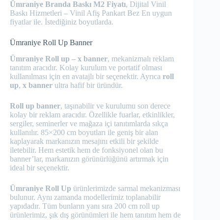
Ümraniye Branda Baskı M2 Fiyatı
, Dijital Vinil
Baskı Hizmetleri – Vinil Afiş Pankart Bez En uygun
fiyatlar ile. İstediğiniz boyutlarda.
Ümraniye Roll Up Banner
Ümraniye Roll up – x banner
, mekanizmalı reklam
tanıtım aracıdır. Kolay kurulum ve portatif olması
kullanılması için en avatajlı bir seçenektir. Ayrıca
roll
up
,
x banner
ultra hafif bir üründür.
Roll up banner
, taşınabilir ve kurulumu son derece
kolay bir reklam aracıdır. Özellikle fuarlar, etkinlikler,
sergiler, seminerler ve mağaza içi tanıtımlarda sıkça
kullanılır. 85×200 cm boyutları ile geniş bir alan
kaplayarak markanızın mesajını etkili bir şekilde
iletebilir. Hem estetik hem de fonksiyonel olan bu
banner’lar, markanızın görünürlüğünü artırmak için
ideal bir seçenektir.
Ümraniye Roll Up
ürünlerimizde sarmal mekanizması
bulunur. Aynı zamanda modellerimiz toplanabilir
yapıdadır. Tüm bunların yanı sıra 200 cm roll up
ürünlerimiz, şık dış görünümleri ile hem tanıtım hem de