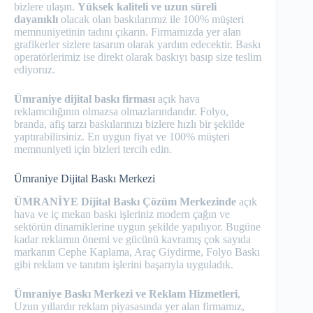
bizlere ulaşın.
Yüksek kaliteli ve uzun süreli
dayanıklı
olacak olan baskılarımız ile 100% müşteri
memnuniyetinin tadını çıkarın. Firmamızda yer alan
grafikerler sizlere tasarım olarak yardım edecektir. Baskı
operatörlerimiz ise direkt olarak baskıyı basıp size teslim
ediyoruz.
Ümraniye dijital baskı firması
açık hava
reklamcılığının olmazsa olmazlarındandır. Folyo,
branda, afiş tarzı baskılarınızı bizlere hızlı bir şekilde
yaptırabilirsiniz. En uygun fiyat ve 100% müşteri
memnuniyeti için bizleri tercih edin.
Ümraniye Dijital Baskı Merkezi
ÜMRANİYE Dijital Baskı Çözüm Merkezinde
açık
hava ve iç mekan baskı işleriniz modern çağın ve
sektörün dinamiklerine uygun şekilde yapılıyor. Bugüne
kadar reklamın önemi ve gücünü kavramış çok sayıda
markanın Cephe Kaplama, Araç Giydirme, Folyo Baskı
gibi reklam ve tanıtım işlerini başarıyla uyguladık.
Ümraniye Baskı Merkezi ve Reklam Hizmetleri
,
Uzun yıllardır reklam piyasasında yer alan firmamız,