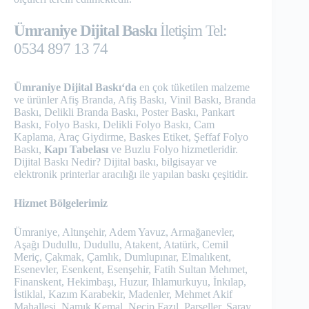
Ümraniye Dijital Baskı
İletişim Tel:
0534 897 13 74
Ümraniye Dijital Baskı‘da
en çok tüketilen malzeme
ve ürünler Afiş Branda, Afiş Baskı, Vinil Baskı, Branda
Baskı, Delikli Branda Baskı, Poster Baskı, Pankart
Baskı, Folyo Baskı, Delikli Folyo Baskı, Cam
Kaplama, Araç Giydirme, Baskes Etiket, Şeffaf Folyo
Baskı,
Kapı Tabelası
ve Buzlu Folyo hizmetleridir.
Dijital Baskı Nedir? Dijital baskı, bilgisayar ve
elektronik printerlar aracılığı ile yapılan baskı çeşitidir.
Hizmet Bölgelerimiz
Ümraniye, Altınşehir, Adem Yavuz, Armağanevler,
Aşağı Dudullu, Dudullu, Atakent, Atatürk, Cemil
Meriç, Çakmak, Çamlık, Dumlupınar, Elmalıkent,
Esenevler, Esenkent, Esenşehir, Fatih Sultan Mehmet,
Finanskent, Hekimbaşı, Huzur, Ihlamurkuyu, İnkılap,
İstiklal, Kazım Karabekir, Madenler, Mehmet Akif
Mahallesi, Namık Kemal, Necip Fazıl, Parseller, Saray,