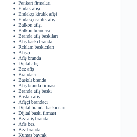
Pankart firmaları
Emlak afişi
Emlakçı kiralık afişi
Emlakçı satılık afiş
Balkon afişi
Balkon brandası
Branda afiş baskıları
Afiş baskı branda
Reklam baskıcıları
Afişçi
Afiş branda
Dijital afiş
Bez afiş
Brandacı
Baskılı branda
Afiş branda firması
Branda afiş baskı
Baskılı afiş
Afişçi brandacı
Dijital branda baskıcıları
Dijital baskı firması
Bez afiş branda
Afis bez
Bez branda
Kumaş bayrak