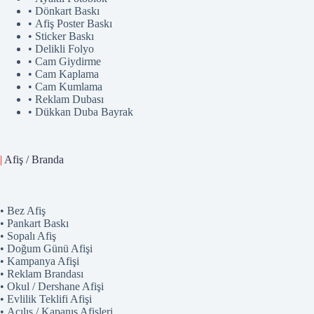
• Dönkart Baskı
• Afiş Poster Baskı
• Sticker Baskı
• Delikli Folyo
• Cam Giydirme
• Cam Kaplama
• Cam Kumlama
• Reklam Dubası
• Dükkan Duba Bayrak
|
Afiş / Branda
• Bez Afiş
• Pankart Baskı
• Sopalı Afiş
• Doğum Günü Afişi
• Kampanya Afişi
• Reklam Brandası
• Okul / Dershane Afişi
• Evlilik Teklifi Afişi
• Açılış / Kapanış Afişleri