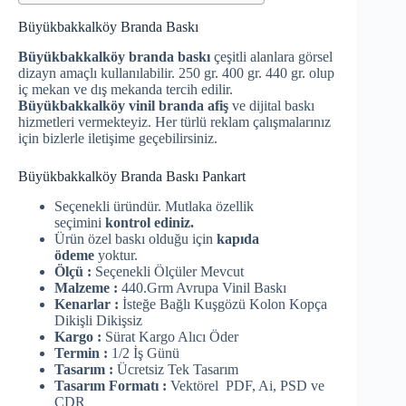
Büyükbakkalköy Branda Baskı
Büyükbakkalköy branda baskı
çeşitli alanlara görsel
dizayn amaçlı kullanılabilir. 250 gr. 400 gr. 440 gr. olup
iç mekan ve dış mekanda tercih edilir.
Büyükbakkalköy vinil branda afiş
ve dijital baskı
hizmetleri vermekteyiz. Her türlü reklam çalışmalarınız
için bizlerle iletişime geçebilirsiniz.
Büyükbakkalköy Branda Baskı Pankart
Seçenekli üründür. Mutlaka özellik
seçimini
kontrol ediniz.
Ürün özel baskı olduğu için
kapıda
ödeme
yoktur.
Ölçü :
Seçenekli Ölçüler Mevcut
Malzeme :
440.Grm Avrupa Vinil Baskı
Kenarlar :
İsteğe Bağlı Kuşgözü Kolon Kopça
Dikişli Dikişsiz
Kargo :
Sürat Kargo Alıcı Öder
Termin :
1/2 İş Günü
Tasarım :
Ücretsiz Tek Tasarım
Tasarım Formatı :
Vektörel PDF, Ai, PSD ve
CDR