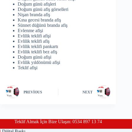
Doğum günü afişleri
Doğum günü afiş görselleri
Nişan branda afiş
Kına gecesi branda afiş
Sünnet düğünü branda afiş
Evlenme afişi
Evlilik teklifi afişi
Evlilik teklifi afiş
Evlilik teklifi pankartı
Evlilik teklifi bez afiş
Doğum günü afişi
Evlilik yıldönümü afişi
Teklif afişi
PREVIOUS
NEXT
Teklif Almak İçin Bize Ulaşın: 0534 897 13 74
|
Dijital Baskı