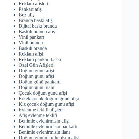
Reklam afişleri
Pankart afiş
Bez afiş
Branda baskı afiş
Dijital baskı branda
Baskılı branda afiş
Vinil pankart
Vinil branda
Baskılı branda
Reklam afişi
Reklam pankart baskı
Özel Gün Afişleri
Doğum günü afişi
Doğum günü afişi
Doğun günü pankartı
Doğum günü ilanı
Çocuk doğum günü afişi
Erkek çocuk doğum günü afişi
Kız çocuk doğum günü afişi
Evlenme teklifi afişleri
Afiş evlenme teklifi
Benimle evlenirmisin afişi
Benimle evlenirmisin pankartı
Benimle evlenirmisin ilanı
Doğum günün kutlu olsun afişi