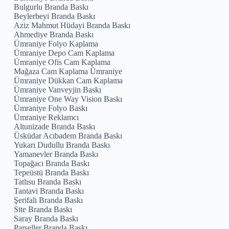
Bulgurlu Branda Baskı
Beylerbeyi Branda Baskı
Aziz Mahmut Hüdayi Branda Baskı
Ahmediye Branda Baskı
Ümraniye Folyo Kaplama
Ümraniye Depo Cam Kaplama
Ümraniye Ofis Cam Kaplama
Mağaza Cam Kaplama Ümraniye
Ümraniye Dükkan Cam Kaplama
Ümraniye Vanveyjin Baskı
Ümraniye One Way Vision Baskı
Ümraniye Folyo Baskı
Ümraniye Reklamcı
Altunizade Branda Baskı
Üsküdar Acıbadem Branda Baskı
Yukarı Dudullu Branda Baskı
Yamanevler Branda Baskı
Topağacı Branda Baskı
Tepeüstü Branda Baskı
Tatlısu Branda Baskı
Tantavi Branda Baskı
Şerifali Branda Baskı
Site Branda Baskı
Saray Branda Baskı
Parseller Branda Baskı