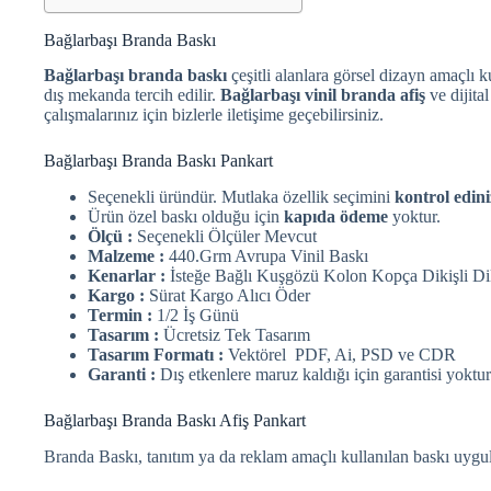
Bağlarbaşı Branda Baskı
Bağlarbaşı branda baskı
çeşitli alanlara görsel dizayn amaçlı k
dış mekanda tercih edilir.
Bağlarbaşı vinil branda afiş
ve dijita
çalışmalarınız için bizlerle iletişime geçebilirsiniz.
Bağlarbaşı Branda Baskı Pankart
Seçenekli üründür. Mutlaka özellik seçimini
kontrol edini
Ürün özel baskı olduğu için
kapıda ödeme
yoktur.
Ölçü :
Seçenekli Ölçüler Mevcut
Malzeme :
440.Grm Avrupa Vinil Baskı
Kenarlar :
İsteğe Bağlı Kuşgözü Kolon Kopça Dikişli Di
Kargo :
Sürat Kargo Alıcı Öder
Termin :
1/2 İş Günü
Tasarım :
Ücretsiz Tek Tasarım
Tasarım Formatı :
Vektörel PDF, Ai, PSD ve CDR
Garanti :
Dış etkenlere maruz kaldığı için garantisi yoktur
Bağlarbaşı Branda Baskı Afiş Pankart
Branda Baskı, tanıtım ya da reklam amaçlı kullanılan baskı uygu