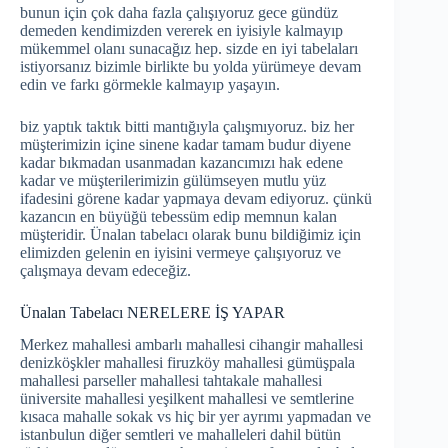
bunun için çok daha fazla çalışıyoruz gece gündüz
demeden kendimizden vererek en iyisiyle kalmayıp
mükemmel olanı sunacağız hep. sizde en iyi tabelaları
istiyorsanız bizimle birlikte bu yolda yürümeye devam
edin ve farkı görmekle kalmayıp yaşayın.
biz yaptık taktık bitti mantığıyla çalışmıyoruz. biz her
müşterimizin içine sinene kadar tamam budur diyene
kadar bıkmadan usanmadan kazancımızı hak edene
kadar ve müşterilerimizin gülümseyen mutlu yüz
ifadesini görene kadar yapmaya devam ediyoruz. çünkü
kazancın en büyüğü tebessüm edip memnun kalan
müşteridir. Ünalan tabelacı olarak bunu bildiğimiz için
elimizden gelenin en iyisini vermeye çalışıyoruz ve
çalışmaya devam edeceğiz.
Ünalan Tabelacı NERELERE İŞ YAPAR
Merkez mahallesi ambarlı mahallesi cihangir mahallesi
denizköşkler mahallesi firuzköy mahallesi gümüşpala
mahallesi parseller mahallesi tahtakale mahallesi
üniversite mahallesi yeşilkent mahallesi ve semtlerine
kısaca mahalle sokak vs hiç bir yer ayrımı yapmadan ve
istanbulun diğer semtleri ve mahalleleri dahil bütün