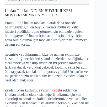
Ünalan Tabelacı’NIN EN BÜYÜK İLKESİ
MÜŞTERİ MEMNUNİYETİDİR
istanbul’da Ünalan tabelacı olarak daha öncede
belirttiğimiz gibi en büyük ilkemiz mutlu ve kalıcı
müşteri profilidir. bunu görmek için elimizden gelen
bütün gayretle Ünalan için istanbul için türkiye için
hatta bütün dünya için tabelalar üretiyoruz ve üretmeye
devam ediyoruz.
geçmişte yaptıklarımızın bize ve uzman ekibimize
kazandırdığı tecrübeleri şuanda bizlerden istediğiniz her
türlü tabelaya yansıtıp sizleri en iyi şekilde tanıtacak
fark yaratacak ve dikkat çekecek toplumda sizi bir adım
öne taşıyacak tabelaları üretiyoruz. çünkü Ünalan’ın ve
müşterilerimizin hepsi bizim için özeldir ve özel olan en
özel olanı hak eder.
sıradanlıktan kurtulmuş yılların
tabela
reklamcısı
Ünalan tabelacı olarak siz değerli halkımız için son
teknoloji makinalarla kaliteli ürünlerimizle ve usta eller
ekibimiz olan tabelacı ustalarımızla teknolojik açıdan üst