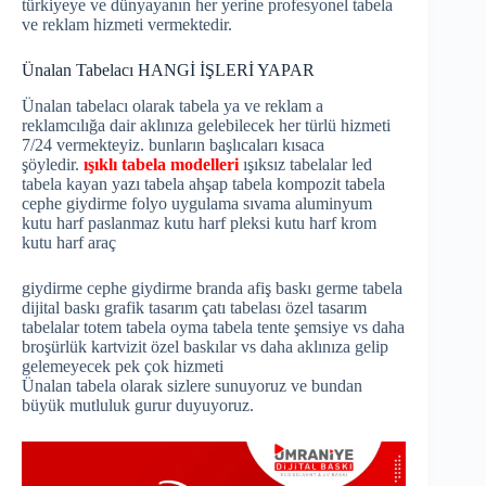
türkiyeye ve dünyayanın her yerine profesyonel tabela
ve reklam hizmeti vermektedir.
Ünalan Tabelacı HANGİ İŞLERİ YAPAR
Ünalan tabelacı olarak tabela ya ve reklam a
reklamcılığa dair aklınıza gelebilecek her türlü hizmeti
7/24 vermekteyiz. bunların başlıcaları kısaca
şöyledir.
ışıklı tabela modelleri
ışıksız tabelalar led
tabela kayan yazı tabela ahşap tabela kompozit tabela
cephe giydirme folyo uygulama sıvama aluminyum
kutu harf paslanmaz kutu harf pleksi kutu harf krom
kutu harf araç
giydirme cephe giydirme branda afiş baskı germe tabela
dijital baskı grafik tasarım çatı tabelası özel tasarım
tabelalar totem tabela oyma tabela tente şemsiye vs daha
broşürlük kartvizit özel baskılar vs daha aklınıza gelip
gelemeyecek pek çok hizmeti
Ünalan tabela olarak sizlere sunuyoruz ve bundan
büyük mutluluk gurur duyuyoruz.