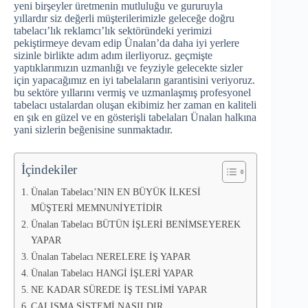
yeni birşeyler üretmenin mutluluğu ve gururuyla
yıllardır siz değerli müşterilerimizle geleceğe doğru
tabelacı’lık reklamcı’lık sektöründeki yerimizi
pekiştirmeye devam edip Ünalan’da daha iyi yerlere
sizinle birlikte adım adım ilerliyoruz. geçmişte
yaptıklarımızın uzmanlığı ve feyziyle gelecekte sizler
için yapacağımız en iyi tabelaların garantisini veriyoruz.
bu sektöre yıllarını vermiş ve uzmanlaşmış profesyonel
tabelacı ustalardan oluşan ekibimiz her zaman en kaliteli
en şık en güzel ve en gösterişli tabelaları Ünalan halkına
yani sizlerin beğenisine sunmaktadır.
İçindekiler
Ünalan Tabelacı’NIN EN BÜYÜK İLKESİ
MÜŞTERİ MEMNUNİYETİDİR
Ünalan Tabelacı BÜTÜN İŞLERİ BENİMSEYEREK
YAPAR
Ünalan Tabelacı NERELERE İŞ YAPAR
Ünalan Tabelacı HANGİ İŞLERİ YAPAR
NE KADAR SÜREDE İŞ TESLİMİ YAPAR
ÇALIŞMA SİSTEMİ NASILDIR