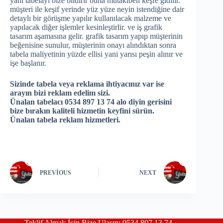
yani tabelayı bize bildirir buna mütakiben keşfe gidilir.
müşteri ile keşif yerinde yüz yüze neyin istendiğine dair
detaylı bir görüşme yapılır kullanılacak malzeme ve
yapılacak diğer işlemler kesinleştirlir. ve iş grafik
tasarım aşamasına gelir. grafik tasarım yapıp müşterinin
beğenisine sunulur, müşterinin onayı alındıktan sonra
tabela maliyetinin yüzde ellisi yani yarısı peşin alınır ve
işe başlanır.
Sizinde tabela veya reklama ihtiyacınız var ise
arayın bizi reklam edelim sizi.
Ünalan tabelacı 0534 897 13 74 alo diyin gerisini
bize bırakın kaliteli hizmetin keyfini sürün.
Ünalan tabela reklam hizmetleri.
PREVIOUS
NEXT
Teklif Almak İçin Bize Ulaşın: 0534 897 13 74