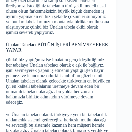
düzey özel tasarımlara sahip son sistem tabelalar
üretiyoruz. istediğiniz tabelanın türü şekli modeli nasıl
olursa olsun farketmeksizin büyük küçük demeden iş
ayrımı yapmadan en hızlı şekilde çözümler sunuyoruz
ve bunları tabelalarımızın montajıyla birlikte mutlu sona
ulaştırıyoruz çünkü biz Ünalan tabela ekibi olarak
işimizi severek yapıyoruz.
Ünalan Tabelacı BÜTÜN İŞLERİ BENİMSEYEREK
YAPAR
çünkü biz yaptığımız işe imalatını gerçekleştirdiğimiz
her tabelaya Ünalan tabelacı olarak e aşk ile bağlıyız.
işini sevmeyerek yapan işletmenin yaptığı işten hayır
gelmez. ve inancımız odurki istanbul’un güzel semti
Ünalan tabelacı olarak gelecekte türkiyenin en büyük en
iyi en kaliteli tabelalarını üretmeye devam eden bir
numaralı tabelacı olacağız. bu yolda her zaman
halkımızla birlikte adım adım yürümeye devam
edeceğiz.
ve Ünalan tabelacı olarak türkiyeye yeni bir tabelacılık
reklamcılık sistemi getireceğiz. herkesin mutlu olacağı
ve seveceği bu sistemde kazanan hem müşteri hemde
biz olacağız. Ünalan tabelacı olarak buna söz verdik ve