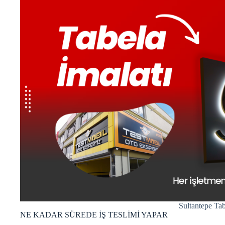
Sultantepe Tab
NE KADAR SÜREDE İŞ TESLİMİ YAPAR