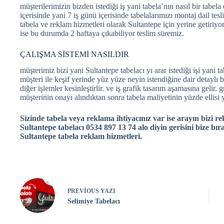
müşterilerimizin bizden istediği iş yani tabela’nın nasıl bir tab
içerisinde yani 7 iş günü içerisinde tabelalarımızı montaj dail tes
tabela ve reklam hizmetleri olarak Sultantepe için yerine getiriyor
ise bu durumda 2 haftaya çıkabiliyor teslim süremiz.
ÇALIŞMA SİSTEMİ NASILDIR
müşterimiz bizi yani Sultantepe tabelacı yı arar istediği işi yani t
müşteri ile keşif yerinde yüz yüze neyin istendiğine dair detaylı
diğer işlemler kesinleştirlir. ve iş grafik tasarım aşamasına gelir.
müşterinin onayı alındıktan sonra tabela maliyetinin yüzde ellisi ya
Sizinde tabela veya reklama ihtiyacınız var ise arayın bizi re
Sultantepe tabelacı 0534 897 13 74 alo diyin gerisini bize bıra
Sultantepe tabela reklam hizmetleri.
PREVIOUS
YAZI
Selimiye Tabelacı