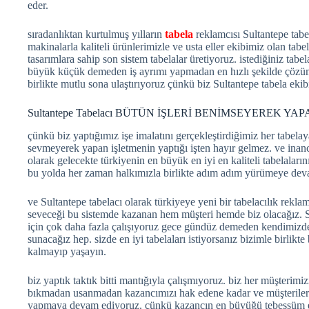
eder.
sıradanlıktan kurtulmuş yılların
tabela
reklamcısı Sultantepe tabel
makinalarla kaliteli ürünlerimizle ve usta eller ekibimiz olan tabe
tasarımlara sahip son sistem tabelalar üretiyoruz. istediğiniz tabe
büyük küçük demeden iş ayrımı yapmadan en hızlı şekilde çözüml
birlikte mutlu sona ulaştırıyoruz çünkü biz Sultantepe tabela ekib
Sultantepe Tabelacı BÜTÜN İŞLERİ BENİMSEYEREK YAP
çünkü biz yaptığımız işe imalatını gerçekleştirdiğimiz her tabelaya
sevmeyerek yapan işletmenin yaptığı işten hayır gelmez. ve inanc
olarak gelecekte türkiyenin en büyük en iyi en kaliteli tabelalar
bu yolda her zaman halkımızla birlikte adım adım yürümeye dev
ve Sultantepe tabelacı olarak türkiyeye yeni bir tabelacılık rekla
seveceği bu sistemde kazanan hem müşteri hemde biz olacağız. S
için çok daha fazla çalışıyoruz gece gündüz demeden kendimizd
sunacağız hep. sizde en iyi tabelaları istiyorsanız bizimle birli
kalmayıp yaşayın.
biz yaptık taktık bitti mantığıyla çalışmıyoruz. biz her müşterim
bıkmadan usanmadan kazancımızı hak edene kadar ve müşteriler
yapmaya devam ediyoruz. çünkü kazancın en büyüğü tebessüm ed