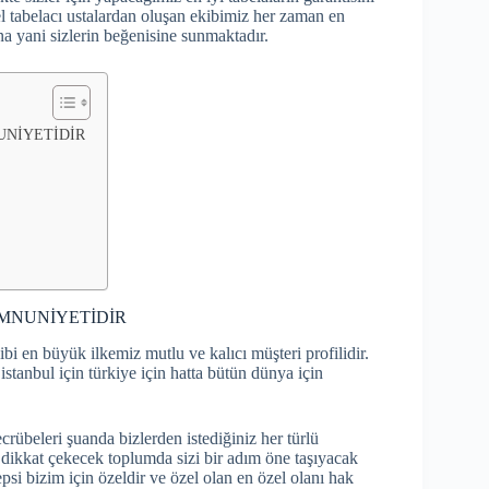
l tabelacı ustalardan oluşan ekibimiz her zaman en
ına yani sizlerin beğenisine sunmaktadır.
NUNİYETİDİR
MEMNUNİYETİDİR
ibi en büyük ilkemiz mutlu ve kalıcı müşteri profilidir.
stanbul için türkiye için hatta bütün dünya için
rübeleri şuanda bizlerden istediğiniz her türlü
ve dikkat çekecek toplumda sizi bir adım öne taşıyacak
psi bizim için özeldir ve özel olan en özel olanı hak