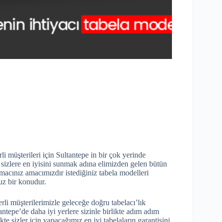
li müşterileri için Sultantepe in bir çok yerinde
da sizlere en iyisini sunmak adına elimizden gelen bütün
acınız amacımızdır istediğiniz tabela modelleri
z bir konudur.
rli müşterilerimizle geleceğe doğru tabelacı’lık
ntepe’de daha iyi yerlere sizinle birlikte adım adım
te sizler için yapacağımız en iyi tabelaların garantisini