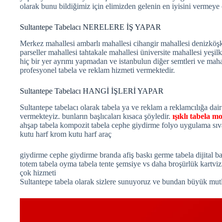
olarak bunu bildiğimiz için elimizden gelenin en iyisini vermeye
Sultantepe Tabelacı NERELERE İŞ YAPAR
Merkez mahallesi ambarlı mahallesi cihangir mahallesi denizköş
parseller mahallesi tahtakale mahallesi üniversite mahallesi yeşi
hiç bir yer ayrımı yapmadan ve istanbulun diğer semtleri ve maha
profesyonel tabela ve reklam hizmeti vermektedir.
Sultantepe Tabelacı HANGİ İŞLERİ YAPAR
Sultantepe tabelacı olarak tabela ya ve reklam a reklamcılığa dair
vermekteyiz. bunların başlıcaları kısaca şöyledir.
ışıklı tabela mo
ahşap tabela kompozit tabela cephe giydirme folyo uygulama sı
kutu harf krom kutu harf araç
giydirme cephe giydirme branda afiş baskı germe tabela dijital bask
totem tabela oyma tabela tente şemsiye vs daha broşürlük kartviz
çok hizmeti
Sultantepe tabela olarak sizlere sunuyoruz ve bundan büyük mut