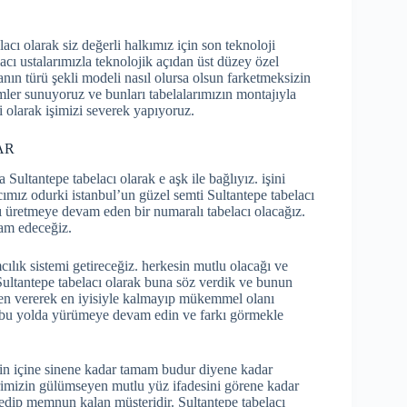
acı olarak siz değerli halkımız için son teknoloji
lacı ustalarımızla teknolojik açıdan üst düzey özel
lanın türü şekli modeli nasıl olursa olsun farketmeksizin
er sunuyoruz ve bunları tabelalarımızın montajıyla
i olarak işimizi severek yapıyoruz.
AR
 Sultantepe tabelacı olarak e aşk ile bağlıyız. işini
ımız odurki istanbul’un güzel semti Sultantepe tabelacı
ını üretmeye devam eden bir numaralı tabelacı olacağız.
am edeceğiz.
mcılık sistemi getireceğiz. herkesin mutlu olacağı ve
ultantepe tabelacı olarak buna söz verdik ve bunun
en vererek en iyisiyle kalmayıp mükemmel olanı
kte bu yolda yürümeye devam edin ve farkı görmekle
izin içine sinene kadar tamam budur diyene kadar
imizin gülümseyen mutlu yüz ifadesini görene kadar
ip memnun kalan müşteridir. Sultantepe tabelacı