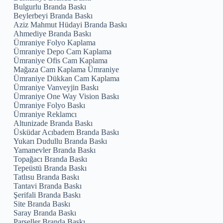
Bulgurlu Branda Baskı
Beylerbeyi Branda Baskı
Aziz Mahmut Hüdayi Branda Baskı
Ahmediye Branda Baskı
Ümraniye Folyo Kaplama
Ümraniye Depo Cam Kaplama
Ümraniye Ofis Cam Kaplama
Mağaza Cam Kaplama Ümraniye
Ümraniye Dükkan Cam Kaplama
Ümraniye Vanveyjin Baskı
Ümraniye One Way Vision Baskı
Ümraniye Folyo Baskı
Ümraniye Reklamcı
Altunizade Branda Baskı
Üsküdar Acıbadem Branda Baskı
Yukarı Dudullu Branda Baskı
Yamanevler Branda Baskı
Topağacı Branda Baskı
Tepeüstü Branda Baskı
Tatlısu Branda Baskı
Tantavi Branda Baskı
Şerifali Branda Baskı
Site Branda Baskı
Saray Branda Baskı
Parseller Branda Baskı