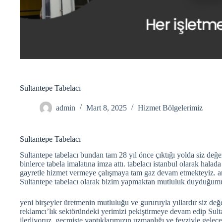
Sultantepe Tabelacı
admin
Mart 8, 2025
Hizmet Bölgelerimiz
Sultantepe Tabelacı
Sultantepe tabelacı bundan tam 28 yıl önce çıktığı yolda siz değer
binlerce tabela imalatına imza attı. tabelacı istanbul olarak hala
gayretle hizmet vermeye çalışmaya tam gaz devam etmekteyiz. am
Sultantepe tabelacı olarak bizim yapmaktan mutluluk duyduğumu
yeni birşeyler üretmenin mutluluğu ve gururuyla yıllardır siz değe
reklamcı’lık sektöründeki yerimizi pekiştirmeye devam edip Sulta
ilerliyoruz. geçmişte yaptıklarımızın uzmanlığı ve feyziyle gelecek