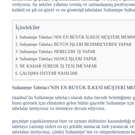
veriyoruz. bu sektöre yıllarını vermiş ve uzmanlaşmış profesyone
kaliteli en şık en güzel ve en gösterişli tabelaları Sultantepe halk
İçindekiler
Sultantepe Tabelacı’NIN EN BÜYÜK İLKESİ MÜŞTERİ MEM
Sultantepe Tabelacı BÜTÜN İŞLERİ BENİMSEYEREK YAPAR
Sultantepe Tabelacı NERELERE İŞ YAPAR
Sultantepe Tabelacı HANGİ İŞLERİ YAPAR
NE KADAR SÜREDE İŞ TESLİMİ YAPAR
ÇALIŞMA SİSTEMİ NASILDIR
Sultantepe Tabelacı’NIN EN BÜYÜK İLKESİ MÜŞTERİ 
istanbul’da Sultantepe tabelacı olarak daha öncede belirttiğimiz g
bunu görmek için elimizden gelen bütün gayretle Sultantepe için i
tabelalar üretiyoruz ve üretmeye devam ediyoruz.
geçmişte yaptıklarımızın bize ve uzman ekibimize kazandırdığı tec
tabelaya yansıtıp sizleri en iyi şekilde tanıtacak fark yaratacak 
tabelaları üretiyoruz. çünkü Sultantepe’nin ve müşterilerimizin he