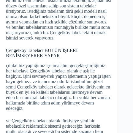
ekibimiz olan tabelacı ustalarımızla teknolojik açıdan üst
düzey özel tasarımlara sahip son sistem tabelalar
üretiyoruz. istediğiniz tabelanın türü şekli modeli nasıl
olursa olsun farketmeksizin büyük küçük demeden iş
ayrımı yapmadan en hızlı şekilde çözümler sunuyoruz
ve bunları tabelalarımızın montajıyla birlikte mutlu sona
ulaştırıyoruz çünkü biz Çengelköy tabela ekibi olarak
işimizi severek yapıyoruz.
Çengelköy Tabelacı BÜTÜN İŞLERİ
BENİMSEYEREK YAPAR
çünkü biz yaptığımız işe imalatını gerçekleştirdiğimiz
her tabelaya Çengelköy tabelacı olarak e aşk ile
bağlıyız. işini sevmeyerek yapan işletmenin yaptığı işten
hayır gelmez. ve inancımız odurki istanbul’un güzel
semti Çengelköy tabelacı olarak gelecekte türkiyenin en
büyük en iyi en kaliteli tabelalarını üretmeye devam
eden bir numaralı tabelacı olacağız. bu yolda her zaman
halkımızla birlikte adım adım yürümeye devam
edeceğiz.
ve Çengelköy tabelacı olarak türkiyeye yeni bir
tabelacılık reklamcılık sistemi getireceğiz. herkesin
mutlu olacağı ve seveceği bu sistemde kazanan hem