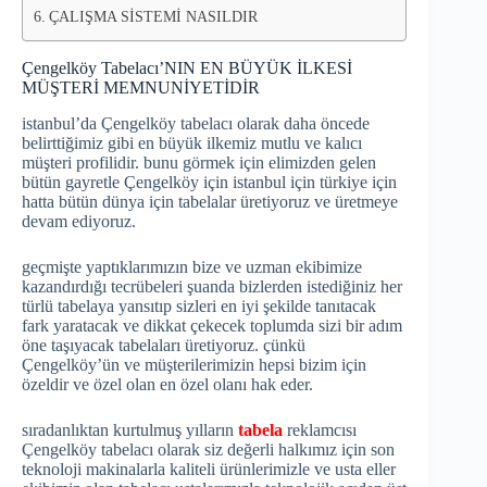
ÇALIŞMA SİSTEMİ NASILDIR
Çengelköy Tabelacı’NIN EN BÜYÜK İLKESİ
MÜŞTERİ MEMNUNİYETİDİR
istanbul’da Çengelköy tabelacı olarak daha öncede
belirttiğimiz gibi en büyük ilkemiz mutlu ve kalıcı
müşteri profilidir. bunu görmek için elimizden gelen
bütün gayretle Çengelköy için istanbul için türkiye için
hatta bütün dünya için tabelalar üretiyoruz ve üretmeye
devam ediyoruz.
geçmişte yaptıklarımızın bize ve uzman ekibimize
kazandırdığı tecrübeleri şuanda bizlerden istediğiniz her
türlü tabelaya yansıtıp sizleri en iyi şekilde tanıtacak
fark yaratacak ve dikkat çekecek toplumda sizi bir adım
öne taşıyacak tabelaları üretiyoruz. çünkü
Çengelköy’ün ve müşterilerimizin hepsi bizim için
özeldir ve özel olan en özel olanı hak eder.
sıradanlıktan kurtulmuş yılların
tabela
reklamcısı
Çengelköy tabelacı olarak siz değerli halkımız için son
teknoloji makinalarla kaliteli ürünlerimizle ve usta eller