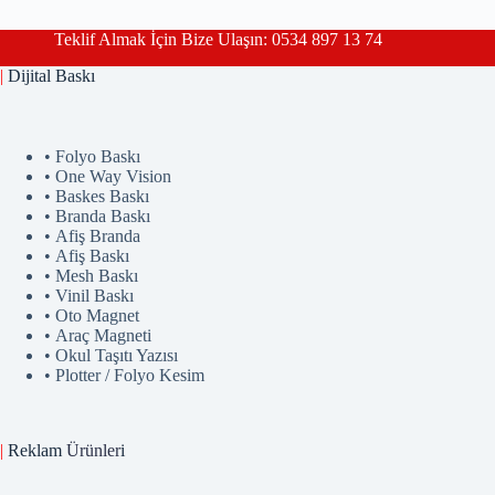
Teklif Almak İçin Bize Ulaşın: 0534 897 13 74
|
Dijital Baskı
• Folyo Baskı
• One Way Vision
• Baskes Baskı
• Branda Baskı
• Afiş Branda
• Afiş Baskı
• Mesh Baskı
• Vinil Baskı
• Oto Magnet
• Araç Magneti
• Okul Taşıtı Yazısı
• Plotter / Folyo Kesim
|
Reklam
Ürünler
i