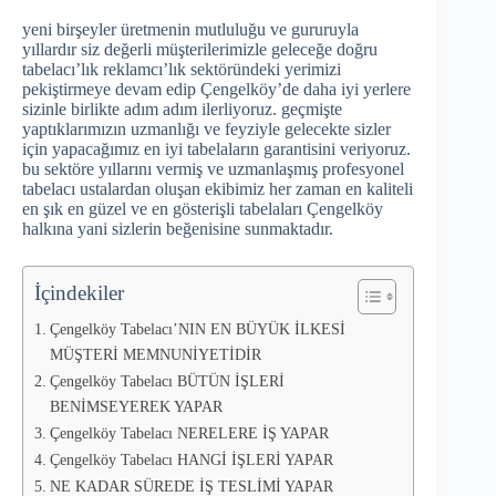
yeni birşeyler üretmenin mutluluğu ve gururuyla
yıllardır siz değerli müşterilerimizle geleceğe doğru
tabelacı’lık reklamcı’lık sektöründeki yerimizi
pekiştirmeye devam edip Çengelköy’de daha iyi yerlere
sizinle birlikte adım adım ilerliyoruz. geçmişte
yaptıklarımızın uzmanlığı ve feyziyle gelecekte sizler
için yapacağımız en iyi tabelaların garantisini veriyoruz.
bu sektöre yıllarını vermiş ve uzmanlaşmış profesyonel
tabelacı ustalardan oluşan ekibimiz her zaman en kaliteli
en şık en güzel ve en gösterişli tabelaları Çengelköy
halkına yani sizlerin beğenisine sunmaktadır.
İçindekiler
Çengelköy Tabelacı’NIN EN BÜYÜK İLKESİ
MÜŞTERİ MEMNUNİYETİDİR
Çengelköy Tabelacı BÜTÜN İŞLERİ
BENİMSEYEREK YAPAR
Çengelköy Tabelacı NERELERE İŞ YAPAR
Çengelköy Tabelacı HANGİ İŞLERİ YAPAR
NE KADAR SÜREDE İŞ TESLİMİ YAPAR