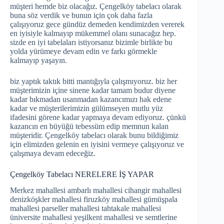
müşteri hemde biz olacağız. Çengelköy tabelacı olarak
buna söz verdik ve bunun için çok daha fazla
çalışıyoruz gece gündüz demeden kendimizden vererek
en iyisiyle kalmayıp mükemmel olanı sunacağız hep.
sizde en iyi tabelaları istiyorsanız bizimle birlikte bu
yolda yürümeye devam edin ve farkı görmekle
kalmayıp yaşayın.
biz yaptık taktık bitti mantığıyla çalışmıyoruz. biz her
müşterimizin içine sinene kadar tamam budur diyene
kadar bıkmadan usanmadan kazancımızı hak edene
kadar ve müşterilerimizin gülümseyen mutlu yüz
ifadesini görene kadar yapmaya devam ediyoruz. çünkü
kazancın en büyüğü tebessüm edip memnun kalan
müşteridir. Çengelköy tabelacı olarak bunu bildiğimiz
için elimizden gelenin en iyisini vermeye çalışıyoruz ve
çalışmaya devam edeceğiz.
Çengelköy Tabelacı NERELERE İŞ YAPAR
Merkez mahallesi ambarlı mahallesi cihangir mahallesi
denizköşkler mahallesi firuzköy mahallesi gümüşpala
mahallesi parseller mahallesi tahtakale mahallesi
üniversite mahallesi yeşilkent mahallesi ve semtlerine