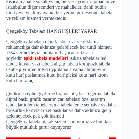
kısaca mahalle sokak vs hiç bir yer ayrımı yapmadan ve
istanbulun diğer semtleri ve mahalleleri dahil bütün
türkiyeye ve dünyayanın her yerine profesyonel tabela
ve reklam hizmeti vermektedir.
Çengelköy Tabelacı HANGİ İŞLERİ YAPAR
Çengelköy tabelacı olarak tabela ya ve reklam a
reklamcılığa dair aklınıza gelebilecek her türlü hizmeti
7/24 vermekteyiz. bunların başlıcaları kısaca
şöyledir.
ışıklı tabela modelleri
ışıksız tabelalar led
tabela kayan yazı tabela ahşap tabela kompozit tabela
cephe giydirme folyo uygulama sıvama aluminyum
kutu harf paslanmaz kutu harf pleksi kutu harf krom
kutu harf araç
giydirme cephe giydirme branda afiş baskı germe tabela
dijital baskı grafik tasarım çatı tabelası özel tasarım
tabelalar totem tabela oyma tabela tente şemsiye vs daha
broşürlük kartvizit özel baskılar vs daha aklınıza gelip
gelemeyecek pek çok hizmeti
Çengelköy tabela olarak sizlere sunuyoruz ve bundan
büyük mutluluk gurur duyuyoruz.