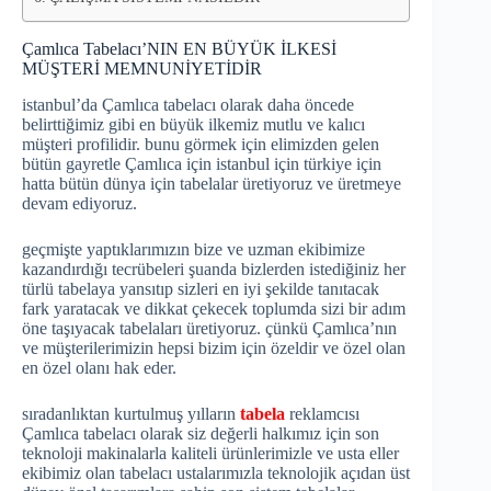
Çamlıca Tabelacı’NIN EN BÜYÜK İLKESİ
MÜŞTERİ MEMNUNİYETİDİR
istanbul’da Çamlıca tabelacı olarak daha öncede
belirttiğimiz gibi en büyük ilkemiz mutlu ve kalıcı
müşteri profilidir. bunu görmek için elimizden gelen
bütün gayretle Çamlıca için istanbul için türkiye için
hatta bütün dünya için tabelalar üretiyoruz ve üretmeye
devam ediyoruz.
geçmişte yaptıklarımızın bize ve uzman ekibimize
kazandırdığı tecrübeleri şuanda bizlerden istediğiniz her
türlü tabelaya yansıtıp sizleri en iyi şekilde tanıtacak
fark yaratacak ve dikkat çekecek toplumda sizi bir adım
öne taşıyacak tabelaları üretiyoruz. çünkü Çamlıca’nın
ve müşterilerimizin hepsi bizim için özeldir ve özel olan
en özel olanı hak eder.
sıradanlıktan kurtulmuş yılların
tabela
reklamcısı
Çamlıca tabelacı olarak siz değerli halkımız için son
teknoloji makinalarla kaliteli ürünlerimizle ve usta eller
ekibimiz olan tabelacı ustalarımızla teknolojik açıdan üst