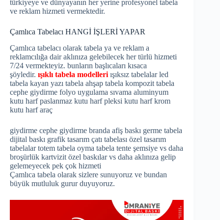
türkiyeye ve dünyayanın her yerine profesyonel tabela
ve reklam hizmeti vermektedir.
Çamlıca Tabelacı HANGİ İŞLERİ YAPAR
Çamlıca tabelacı olarak tabela ya ve reklam a
reklamcılığa dair aklınıza gelebilecek her türlü hizmeti
7/24 vermekteyiz. bunların başlıcaları kısaca
şöyledir.
ışıklı tabela modelleri
ışıksız tabelalar led
tabela kayan yazı tabela ahşap tabela kompozit tabela
cephe giydirme folyo uygulama sıvama aluminyum
kutu harf paslanmaz kutu harf pleksi kutu harf krom
kutu harf araç
giydirme cephe giydirme branda afiş baskı germe tabela
dijital baskı grafik tasarım çatı tabelası özel tasarım
tabelalar totem tabela oyma tabela tente şemsiye vs daha
broşürlük kartvizit özel baskılar vs daha aklınıza gelip
gelemeyecek pek çok hizmeti
Çamlıca tabela olarak sizlere sunuyoruz ve bundan
büyük mutluluk gurur duyuyoruz.