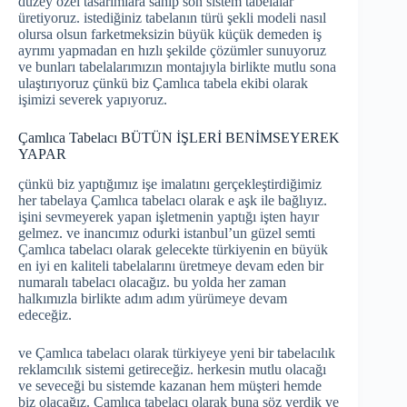
düzey özel tasarımlara sahip son sistem tabelalar
üretiyoruz. istediğiniz tabelanın türü şekli modeli nasıl
olursa olsun farketmeksizin büyük küçük demeden iş
ayrımı yapmadan en hızlı şekilde çözümler sunuyoruz
ve bunları tabelalarımızın montajıyla birlikte mutlu sona
ulaştırıyoruz çünkü biz Çamlıca tabela ekibi olarak
işimizi severek yapıyoruz.
Çamlıca Tabelacı BÜTÜN İŞLERİ BENİMSEYEREK
YAPAR
çünkü biz yaptığımız işe imalatını gerçekleştirdiğimiz
her tabelaya Çamlıca tabelacı olarak e aşk ile bağlıyız.
işini sevmeyerek yapan işletmenin yaptığı işten hayır
gelmez. ve inancımız odurki istanbul’un güzel semti
Çamlıca tabelacı olarak gelecekte türkiyenin en büyük
en iyi en kaliteli tabelalarını üretmeye devam eden bir
numaralı tabelacı olacağız. bu yolda her zaman
halkımızla birlikte adım adım yürümeye devam
edeceğiz.
ve Çamlıca tabelacı olarak türkiyeye yeni bir tabelacılık
reklamcılık sistemi getireceğiz. herkesin mutlu olacağı
ve seveceği bu sistemde kazanan hem müşteri hemde
biz olacağız. Çamlıca tabelacı olarak buna söz verdik ve