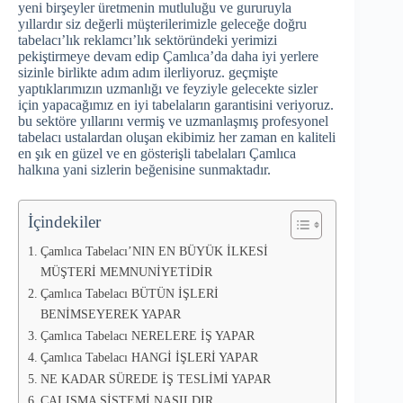
yeni birşeyler üretmenin mutluluğu ve gururuyla
yıllardır siz değerli müşterilerimizle geleceğe doğru
tabelacı’lık reklamcı’lık sektöründeki yerimizi
pekiştirmeye devam edip Çamlıca’da daha iyi yerlere
sizinle birlikte adım adım ilerliyoruz. geçmişte
yaptıklarımızın uzmanlığı ve feyziyle gelecekte sizler
için yapacağımız en iyi tabelaların garantisini veriyoruz.
bu sektöre yıllarını vermiş ve uzmanlaşmış profesyonel
tabelacı ustalardan oluşan ekibimiz her zaman en kaliteli
en şık en güzel ve en gösterişli tabelaları Çamlıca
halkına yani sizlerin beğenisine sunmaktadır.
İçindekiler
Çamlıca Tabelacı’NIN EN BÜYÜK İLKESİ
MÜŞTERİ MEMNUNİYETİDİR
Çamlıca Tabelacı BÜTÜN İŞLERİ
BENİMSEYEREK YAPAR
Çamlıca Tabelacı NERELERE İŞ YAPAR
Çamlıca Tabelacı HANGİ İŞLERİ YAPAR
NE KADAR SÜREDE İŞ TESLİMİ YAPAR
ÇALIŞMA SİSTEMİ NASILDIR