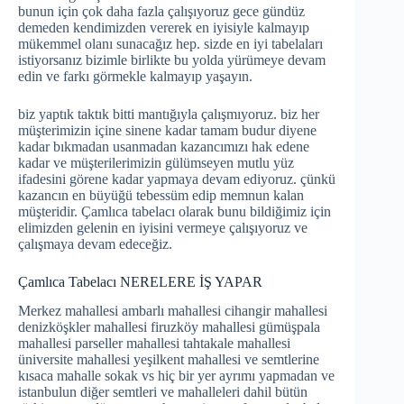
bunun için çok daha fazla çalışıyoruz gece gündüz
demeden kendimizden vererek en iyisiyle kalmayıp
mükemmel olanı sunacağız hep. sizde en iyi tabelaları
istiyorsanız bizimle birlikte bu yolda yürümeye devam
edin ve farkı görmekle kalmayıp yaşayın.
biz yaptık taktık bitti mantığıyla çalışmıyoruz. biz her
müşterimizin içine sinene kadar tamam budur diyene
kadar bıkmadan usanmadan kazancımızı hak edene
kadar ve müşterilerimizin gülümseyen mutlu yüz
ifadesini görene kadar yapmaya devam ediyoruz. çünkü
kazancın en büyüğü tebessüm edip memnun kalan
müşteridir. Çamlıca tabelacı olarak bunu bildiğimiz için
elimizden gelenin en iyisini vermeye çalışıyoruz ve
çalışmaya devam edeceğiz.
Çamlıca Tabelacı NERELERE İŞ YAPAR
Merkez mahallesi ambarlı mahallesi cihangir mahallesi
denizköşkler mahallesi firuzköy mahallesi gümüşpala
mahallesi parseller mahallesi tahtakale mahallesi
üniversite mahallesi yeşilkent mahallesi ve semtlerine
kısaca mahalle sokak vs hiç bir yer ayrımı yapmadan ve
istanbulun diğer semtleri ve mahalleleri dahil bütün