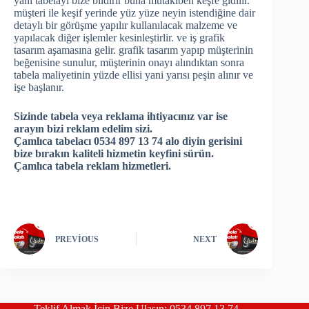
yani tabelayı bize bildirir buna mütakiben keşfe gidilir.
müşteri ile keşif yerinde yüz yüze neyin istendiğine dair
detaylı bir görüşme yapılır kullanılacak malzeme ve
yapılacak diğer işlemler kesinleştirlir. ve iş grafik
tasarım aşamasına gelir. grafik tasarım yapıp müşterinin
beğenisine sunulur, müşterinin onayı alındıktan sonra
tabela maliyetinin yüzde ellisi yani yarısı peşin alınır ve
işe başlanır.
Sizinde tabela veya reklama ihtiyacınız var ise
arayın bizi reklam edelim sizi.
Çamlıca tabelacı 0534 897 13 74 alo diyin gerisini
bize bırakın kaliteli hizmetin keyfini sürün.
Çamlıca tabela reklam hizmetleri.
PREVIOUS
NEXT
Teklif Almak İçin Bize Ulaşın: 0534 897 13 74