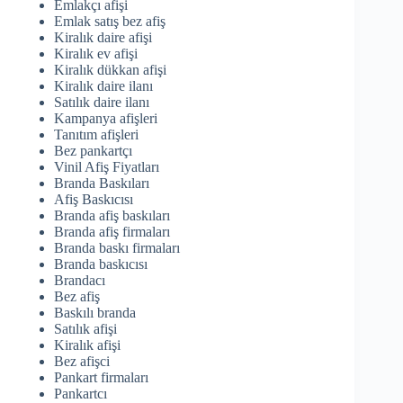
Emlakçı afişi
Emlak satış bez afiş
Kiralık daire afişi
Kiralık ev afişi
Kiralık dükkan afişi
Kiralık daire ilanı
Satılık daire ilanı
Kampanya afişleri
Tanıtım afişleri
Bez pankartçı
Vinil Afiş Fiyatları
Branda Baskıları
Afiş Baskıcısı
Branda afiş baskıları
Branda afiş firmaları
Branda baskı firmaları
Branda baskıcısı
Brandacı
Bez afiş
Baskılı branda
Satılık afişi
Kiralık afişi
Bez afişci
Pankart firmaları
Pankartcı