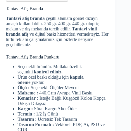
Tantavi Afiş Branda
Tantavi afiş branda
çeşitli alanlara görsel dizayn
amaçlı kullanılabilir. 250 gr. 400 gr. 440 gr. olup iç
mekan ve dış mekanda tercih edilir.
Tantavi vinil
branda afiş
ve dijital baskı hizmetleri vermekteyiz. Her
türlü reklam çalışmalarınız için bizlerle iletişime
geçebilirsiniz.
Tantavi Afiş Branda Pankartı
Seçenekli üründür. Mutlaka özellik
seçimini
kontrol ediniz.
Ürün özel baskı olduğu için
kapıda
ödeme
yoktur.
Ölçü :
Seçenekli Ölçüler Mevcut
Malzeme :
440.Grm Avrupa Vinil Baskı
Kenarlar :
İsteğe Bağlı Kuşgözü Kolon Kopça
Dikişli Dikişsiz
Kargo :
Sürat Kargo Alıcı Öder
Termin :
1/2 İş Günü
Tasarım :
Ücretsiz Tek Tasarım
Tasarım Formatı :
Vektörel PDF, Ai, PSD ve
CDR