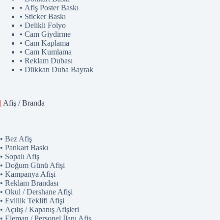
• Afiş Poster Baskı
• Sticker Baskı
• Delikli Folyo
• Cam Giydirme
• Cam Kaplama
• Cam Kumlama
• Reklam Dubası
• Dükkan Duba Bayrak
|
Afiş / Branda
• Bez Afiş
• Pankart Baskı
• Sopalı Afiş
• Doğum Günü Afişi
• Kampanya Afişi
• Reklam Brandası
• Okul / Dershane Afişi
• Evlilik Teklifi Afişi
• Açılış / Kapanış Afişleri
• Eleman / Personel İlanı Afiş