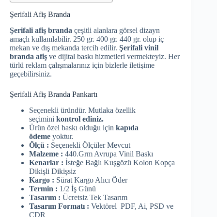
Şerifali Afiş Branda
Şerifali afiş branda
çeşitli alanlara görsel dizayn
amaçlı kullanılabilir. 250 gr. 400 gr. 440 gr. olup iç
mekan ve dış mekanda tercih edilir.
Şerifali vinil
branda afiş
ve dijital baskı hizmetleri vermekteyiz. Her
türlü reklam çalışmalarınız için bizlerle iletişime
geçebilirsiniz.
Şerifali Afiş Branda Pankartı
Seçenekli üründür. Mutlaka özellik
seçimini
kontrol ediniz.
Ürün özel baskı olduğu için
kapıda
ödeme
yoktur.
Ölçü :
Seçenekli Ölçüler Mevcut
Malzeme :
440.Grm Avrupa Vinil Baskı
Kenarlar :
İsteğe Bağlı Kuşgözü Kolon Kopça
Dikişli Dikişsiz
Kargo :
Sürat Kargo Alıcı Öder
Termin :
1/2 İş Günü
Tasarım :
Ücretsiz Tek Tasarım
Tasarım Formatı :
Vektörel PDF, Ai, PSD ve
CDR