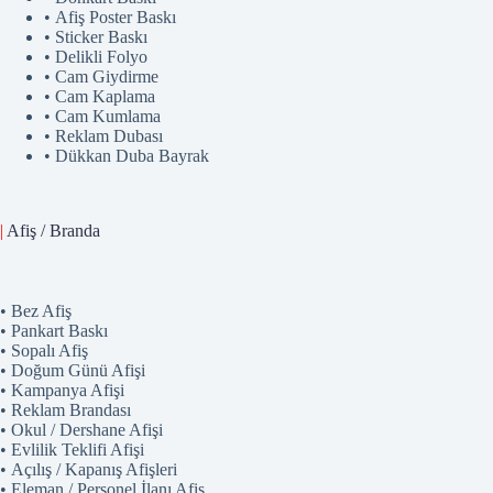
• Afiş Poster Baskı
• Sticker Baskı
• Delikli Folyo
• Cam Giydirme
• Cam Kaplama
• Cam Kumlama
• Reklam Dubası
• Dükkan Duba Bayrak
|
Afiş / Branda
• Bez Afiş
• Pankart Baskı
• Sopalı Afiş
• Doğum Günü Afişi
• Kampanya Afişi
• Reklam Brandası
• Okul / Dershane Afişi
• Evlilik Teklifi Afişi
• Açılış / Kapanış Afişleri
• Eleman / Personel İlanı Afiş