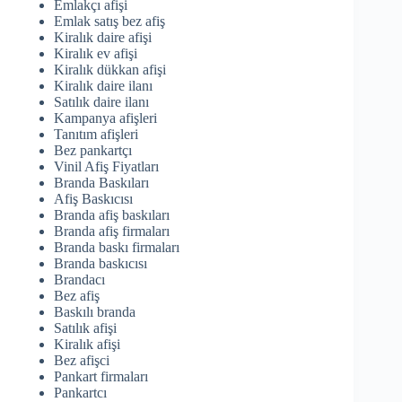
Emlakçı afişi
Emlak satış bez afiş
Kiralık daire afişi
Kiralık ev afişi
Kiralık dükkan afişi
Kiralık daire ilanı
Satılık daire ilanı
Kampanya afişleri
Tanıtım afişleri
Bez pankartçı
Vinil Afiş Fiyatları
Branda Baskıları
Afiş Baskıcısı
Branda afiş baskıları
Branda afiş firmaları
Branda baskı firmaları
Branda baskıcısı
Brandacı
Bez afiş
Baskılı branda
Satılık afişi
Kiralık afişi
Bez afişci
Pankart firmaları
Pankartcı