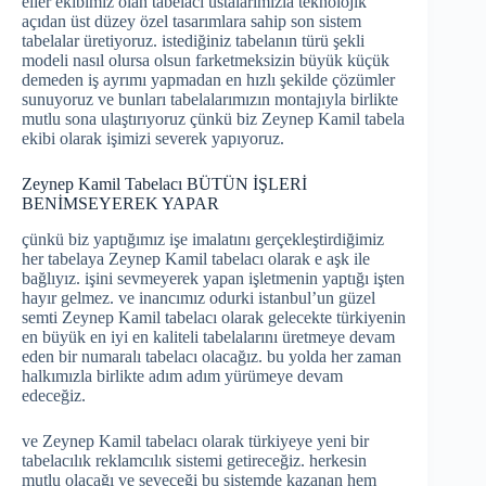
eller ekibimiz olan tabelacı ustalarımızla teknolojik
açıdan üst düzey özel tasarımlara sahip son sistem
tabelalar üretiyoruz. istediğiniz tabelanın türü şekli
modeli nasıl olursa olsun farketmeksizin büyük küçük
demeden iş ayrımı yapmadan en hızlı şekilde çözümler
sunuyoruz ve bunları tabelalarımızın montajıyla birlikte
mutlu sona ulaştırıyoruz çünkü biz Zeynep Kamil tabela
ekibi olarak işimizi severek yapıyoruz.
Zeynep Kamil Tabelacı BÜTÜN İŞLERİ
BENİMSEYEREK YAPAR
çünkü biz yaptığımız işe imalatını gerçekleştirdiğimiz
her tabelaya Zeynep Kamil tabelacı olarak e aşk ile
bağlıyız. işini sevmeyerek yapan işletmenin yaptığı işten
hayır gelmez. ve inancımız odurki istanbul’un güzel
semti Zeynep Kamil tabelacı olarak gelecekte türkiyenin
en büyük en iyi en kaliteli tabelalarını üretmeye devam
eden bir numaralı tabelacı olacağız. bu yolda her zaman
halkımızla birlikte adım adım yürümeye devam
edeceğiz.
ve Zeynep Kamil tabelacı olarak türkiyeye yeni bir
tabelacılık reklamcılık sistemi getireceğiz. herkesin
mutlu olacağı ve seveceği bu sistemde kazanan hem