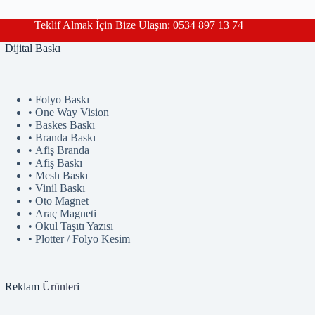
Teklif Almak İçin Bize Ulaşın: 0534 897 13 74
|
Dijital Baskı
• Folyo Baskı
• One Way Vision
• Baskes Baskı
• Branda Baskı
• Afiş Branda
• Afiş Baskı
• Mesh Baskı
• Vinil Baskı
• Oto Magnet
• Araç Magneti
• Okul Taşıtı Yazısı
• Plotter / Folyo Kesim
|
Reklam
Ürünler
i