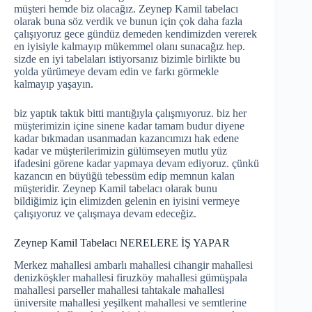
müşteri hemde biz olacağız. Zeynep Kamil tabelacı
olarak buna söz verdik ve bunun için çok daha fazla
çalışıyoruz gece gündüz demeden kendimizden vererek
en iyisiyle kalmayıp mükemmel olanı sunacağız hep.
sizde en iyi tabelaları istiyorsanız bizimle birlikte bu
yolda yürümeye devam edin ve farkı görmekle
kalmayıp yaşayın.
biz yaptık taktık bitti mantığıyla çalışmıyoruz. biz her
müşterimizin içine sinene kadar tamam budur diyene
kadar bıkmadan usanmadan kazancımızı hak edene
kadar ve müşterilerimizin gülümseyen mutlu yüz
ifadesini görene kadar yapmaya devam ediyoruz. çünkü
kazancın en büyüğü tebessüm edip memnun kalan
müşteridir. Zeynep Kamil tabelacı olarak bunu
bildiğimiz için elimizden gelenin en iyisini vermeye
çalışıyoruz ve çalışmaya devam edeceğiz.
Zeynep Kamil Tabelacı NERELERE İŞ YAPAR
Merkez mahallesi ambarlı mahallesi cihangir mahallesi
denizköşkler mahallesi firuzköy mahallesi gümüşpala
mahallesi parseller mahallesi tahtakale mahallesi
üniversite mahallesi yeşilkent mahallesi ve semtlerine