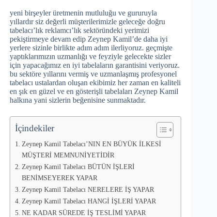
yeni birşeyler üretmenin mutluluğu ve gururuyla
yıllardır siz değerli müşterilerimizle geleceğe doğru
tabelacı’lık reklamcı’lık sektöründeki yerimizi
pekiştirmeye devam edip Zeynep Kamil’de daha iyi
yerlere sizinle birlikte adım adım ilerliyoruz. geçmişte
yaptıklarımızın uzmanlığı ve feyziyle gelecekte sizler
için yapacağımız en iyi tabelaların garantisini veriyoruz.
bu sektöre yıllarını vermiş ve uzmanlaşmış profesyonel
tabelacı ustalardan oluşan ekibimiz her zaman en kaliteli
en şık en güzel ve en gösterişli tabelaları Zeynep Kamil
halkına yani sizlerin beğenisine sunmaktadır.
İçindekiler
Zeynep Kamil Tabelacı’NIN EN BÜYÜK İLKESİ
MÜŞTERİ MEMNUNİYETİDİR
Zeynep Kamil Tabelacı BÜTÜN İŞLERİ
BENİMSEYEREK YAPAR
Zeynep Kamil Tabelacı NERELERE İŞ YAPAR
Zeynep Kamil Tabelacı HANGİ İŞLERİ YAPAR
NE KADAR SÜREDE İŞ TESLİMİ YAPAR