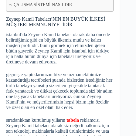
ÇALIŞMA SİSTEMİ NASILDIR
Zeynep Kamil Tabelacı’NIN EN BÜYÜK İLKESİ
MÜŞTERİ MEMNUNİYETİDİR
istanbul’da Zeynep Kamil tabelacı olarak daha öncede
belirttiğimiz gibi en büyük ilkemiz mutlu ve kalıcı
müşteri profilidir. bunu görmek için elimizden gelen
bütün gayretle Zeynep Kamil için istanbul için türkiye
için hatta bütün dünya için tabelalar üretiyoruz ve
üretmeye devam ediyoruz.
geçmişte yaptıklarımızın bize ve uzman ekibimize
kazandırdığı tecrübeleri şuanda bizlerden istediğiniz her
türlü tabelaya yansıtıp sizleri en iyi şekilde tanıtacak
fark yaratacak ve dikkat çekecek toplumda sizi bir adım
öne taşıyacak tabelaları üretiyoruz. çünkü Zeynep
Kamil’nin ve müşterilerimizin hepsi bizim için özeldir
ve özel olan en özel olanı hak eder.
sıradanlıktan kurtulmuş yılların
tabela
reklamcısı
Zeynep Kamil tabelacı olarak siz değerli halkımız için
son teknoloji makinalarla kaliteli ürünlerimizle ve usta