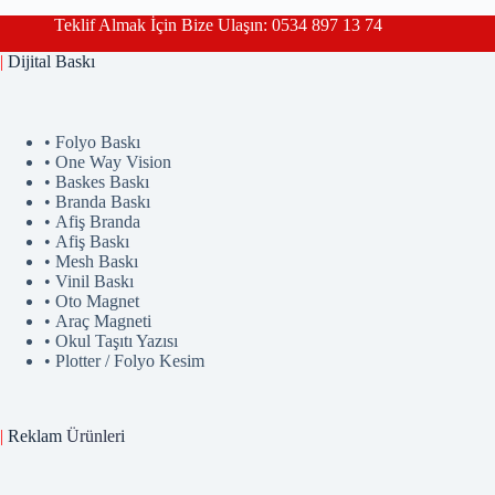
Teklif Almak İçin Bize Ulaşın: 0534 897 13 74
|
Dijital Baskı
• Folyo Baskı
• One Way Vision
• Baskes Baskı
• Branda Baskı
• Afiş Branda
• Afiş Baskı
• Mesh Baskı
• Vinil Baskı
• Oto Magnet
• Araç Magneti
• Okul Taşıtı Yazısı
• Plotter / Folyo Kesim
|
Reklam
Ürünler
i