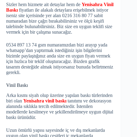
Sizler hem hizmete ait detaylar hem de
Yenisahra Vinil
Baskı
fiyatları ile alakalı detaylara erişebilmek istiyor
iseniz site içerisinde yer alan 0216 316 80 77 sabit
numaradan bize çağrı bırakabilirsiniz ve ölçü keşifi
talebinde bulunabilirsiniz. Biz size en uygun teklifi size
vermek için bir çalışma sunacağız.
0534 897 13 74 gsm numaramızdan bizi arayıp yada
whatsapp’dan yaptırmak istediğiniz işin bilgilerini
bizimle paylaştığınız anda size en uygun fiyatı vermek
için hızlıca bir teklif oluşturacağız. Bizden grafik
tasarım desteğide almak istiyorsanız bunuda belirtmeniz
gerekli.
Vinil Baskı
Arka kısmı siyah olup üzerine yapılan baskı türlerinden
biri olan
Yenisahra vinil baskı
tanıtımı ve dekorasyon
alanında sıklıkla tercih edilmektedir. İstenilen
modellerde kesilmeye ve şekillendirilmeye uygun dijital
baskı ürünüdür.
Uzun ömürlü yapısı sayesinde iç ve dış mekanlarda
uygun olan vinil baskı çeşitleri iç mekanlarda