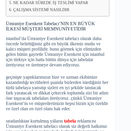
NE KADAR SÜREDE İŞ TESLİMİ YAPAR
ÇALIŞMA SİSTEMİ NASILDIR
Ümraniye Esenkent Tabelacı’NIN EN BÜYÜK
İLKESİ MÜŞTERİ MEMNUNİYETİDİR
istanbul’da Ümraniye Esenkent tabelacı olarak daha
öncede belirttiğimiz gibi en büyük ilkemiz mutlu ve
kalıcı müşteri profilidir. bunu görmek için elimizden
gelen bütün gayretle Ümraniye Esenkent için istanbul
için türkiye için hatta bütün dünya için tabelalar
üretiyoruz ve üretmeye devam ediyoruz.
geçmişte yaptıklarımızın bize ve uzman ekibimize
kazandırdığı tecrübeleri şuanda bizlerden istediğiniz her
türlü tabelaya yansıtıp sizleri en iyi şekilde tanıtacak
fark yaratacak ve dikkat çekecek toplumda sizi bir adım
öne taşıyacak tabelaları üretiyoruz. çünkü Ümraniye
Esenkent’in ve müşterilerimizin hepsi bizim için özeldir
ve özel olan en özel olanı hak eder.
sıradanlıktan kurtulmuş yılların
tabela
reklamcısı
Ümraniye Esenkent tabelacı olarak siz değerli halkımız