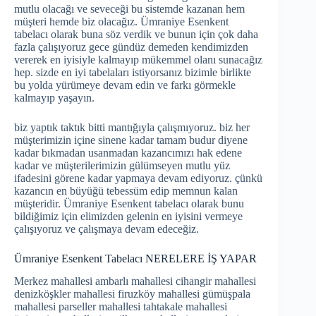
mutlu olacağı ve seveceği bu sistemde kazanan hem
müşteri hemde biz olacağız. Ümraniye Esenkent
tabelacı olarak buna söz verdik ve bunun için çok daha
fazla çalışıyoruz gece gündüz demeden kendimizden
vererek en iyisiyle kalmayıp mükemmel olanı sunacağız
hep. sizde en iyi tabelaları istiyorsanız bizimle birlikte
bu yolda yürümeye devam edin ve farkı görmekle
kalmayıp yaşayın.
biz yaptık taktık bitti mantığıyla çalışmıyoruz. biz her
müşterimizin içine sinene kadar tamam budur diyene
kadar bıkmadan usanmadan kazancımızı hak edene
kadar ve müşterilerimizin gülümseyen mutlu yüz
ifadesini görene kadar yapmaya devam ediyoruz. çünkü
kazancın en büyüğü tebessüm edip memnun kalan
müşteridir. Ümraniye Esenkent tabelacı olarak bunu
bildiğimiz için elimizden gelenin en iyisini vermeye
çalışıyoruz ve çalışmaya devam edeceğiz.
Ümraniye Esenkent Tabelacı NERELERE İŞ YAPAR
Merkez mahallesi ambarlı mahallesi cihangir mahallesi
denizköşkler mahallesi firuzköy mahallesi gümüşpala
mahallesi parseller mahallesi tahtakale mahallesi