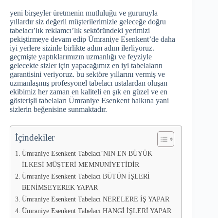
yeni birşeyler üretmenin mutluluğu ve gururuyla
yıllardır siz değerli müşterilerimizle geleceğe doğru
tabelacı’lık reklamcı’lık sektöründeki yerimizi
pekiştirmeye devam edip Ümraniye Esenkent’de daha
iyi yerlere sizinle birlikte adım adım ilerliyoruz.
geçmişte yaptıklarımızın uzmanlığı ve feyziyle
gelecekte sizler için yapacağımız en iyi tabelaların
garantisini veriyoruz. bu sektöre yıllarını vermiş ve
uzmanlaşmış profesyonel tabelacı ustalardan oluşan
ekibimiz her zaman en kaliteli en şık en güzel ve en
gösterişli tabelaları Ümraniye Esenkent halkına yani
sizlerin beğenisine sunmaktadır.
İçindekiler
Ümraniye Esenkent Tabelacı’NIN EN BÜYÜK
İLKESİ MÜŞTERİ MEMNUNİYETİDİR
Ümraniye Esenkent Tabelacı BÜTÜN İŞLERİ
BENİMSEYEREK YAPAR
Ümraniye Esenkent Tabelacı NERELERE İŞ YAPAR
Ümraniye Esenkent Tabelacı HANGİ İŞLERİ YAPAR