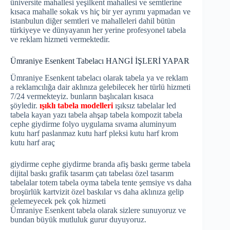
üniversite mahallesi yeşilkent mahallesi ve semtlerine
kısaca mahalle sokak vs hiç bir yer ayrımı yapmadan ve
istanbulun diğer semtleri ve mahalleleri dahil bütün
türkiyeye ve dünyayanın her yerine profesyonel tabela
ve reklam hizmeti vermektedir.
Ümraniye Esenkent Tabelacı HANGİ İŞLERİ YAPAR
Ümraniye Esenkent tabelacı olarak tabela ya ve reklam
a reklamcılığa dair aklınıza gelebilecek her türlü hizmeti
7/24 vermekteyiz. bunların başlıcaları kısaca
şöyledir.
ışıklı tabela modelleri
ışıksız tabelalar led
tabela kayan yazı tabela ahşap tabela kompozit tabela
cephe giydirme folyo uygulama sıvama aluminyum
kutu harf paslanmaz kutu harf pleksi kutu harf krom
kutu harf araç
giydirme cephe giydirme branda afiş baskı germe tabela
dijital baskı grafik tasarım çatı tabelası özel tasarım
tabelalar totem tabela oyma tabela tente şemsiye vs daha
broşürlük kartvizit özel baskılar vs daha aklınıza gelip
gelemeyecek pek çok hizmeti
Ümraniye Esenkent tabela olarak sizlere sunuyoruz ve
bundan büyük mutluluk gurur duyuyoruz.