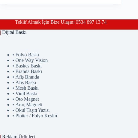
Teklif Almak İçin Bize Ulaşın: 0534 897 13 74
|
Dijital Baskı
• Folyo Baskı
• One Way Vision
• Baskes Baskı
• Branda Baskı
• Afiş Branda
• Afiş Baskı
• Mesh Baskı
• Vinil Baskı
• Oto Magnet
• Araç Magneti
• Okul Taşıtı Yazısı
• Plotter / Folyo Kesim
|
Reklam
Ürünler
i