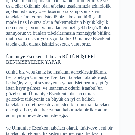
için son teknoloji makinalarla kaliteli ürünlerimizle ve
usta eller ekibimiz olan tabelacı ustalarımızla teknolojik
açıdan üst düzey özel tasarımlara sahip son sistem
tabelalar üretiyoruz. istediğiniz tabelanın türü şekli
modeli nasıl olursa olsun farketmeksizin büyük küçük
demeden iş ayrımı yapmadan en hızlı şekilde çözümler
sunuyoruz ve bunları tabelalarımızın montajıyla birlikte
mutlu sona ulaştırıyoruz çünkü biz Ümraniye Esenkent
tabela ekibi olarak işimizi severek yapıyoruz.
Ümraniye Esenkent Tabelacı BÜTÜN İŞLERİ
BENİMSEYEREK YAPAR
çünkü biz yaptığımız işe imalatını gerçekleştirdiğimiz
her tabelaya Ümraniye Esenkent tabelacı olarak e aşk
ile bağlıyız. işini sevmeyerek yapan işletmenin yaptığı
işten hayır gelmez. ve inancımız odurki istanbul’un
güzel semti Ümraniye Esenkent tabelacı olarak
gelecekte türkiyenin en büyük en iyi en kaliteli
tabelalarını üretmeye devam eden bir numaralı tabelacı
olacağız. bu yolda her zaman halkımızla birlikte adım
adım yürümeye devam edeceğiz.
ve Ümraniye Esenkent tabelacı olarak türkiyeye yeni bir
tabelacılık reklamcılık sistemi getireceğiz. herkesin