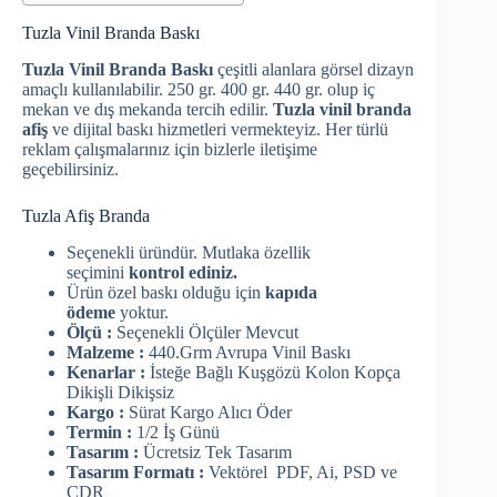
Tuzla Vinil Branda Baskı
Tuzla Vinil Branda Baskı
çeşitli alanlara görsel dizayn
amaçlı kullanılabilir. 250 gr. 400 gr. 440 gr. olup iç
mekan ve dış mekanda tercih edilir.
Tuzla vinil branda
afiş
ve dijital baskı hizmetleri vermekteyiz. Her türlü
reklam çalışmalarınız için bizlerle iletişime
geçebilirsiniz.
Tuzla Afiş Branda
Seçenekli üründür. Mutlaka özellik
seçimini
kontrol ediniz.
Ürün özel baskı olduğu için
kapıda
ödeme
yoktur.
Ölçü :
Seçenekli Ölçüler Mevcut
Malzeme :
440.Grm Avrupa Vinil Baskı
Kenarlar :
İsteğe Bağlı Kuşgözü Kolon Kopça
Dikişli Dikişsiz
Kargo :
Sürat Kargo Alıcı Öder
Termin :
1/2 İş Günü
Tasarım :
Ücretsiz Tek Tasarım
Tasarım Formatı :
Vektörel PDF, Ai, PSD ve
CDR