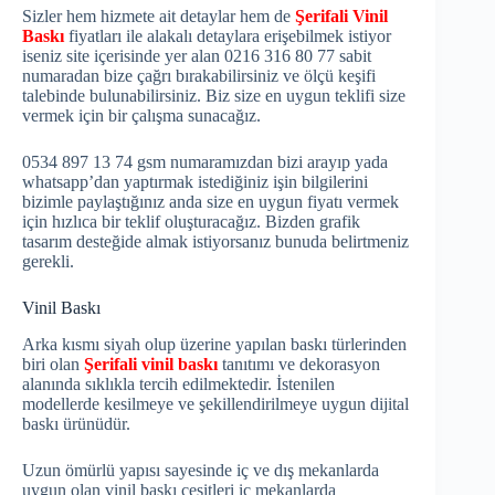
Sizler hem hizmete ait detaylar hem de
Şerifali Vinil
Baskı
fiyatları ile alakalı detaylara erişebilmek istiyor
iseniz site içerisinde yer alan 0216 316 80 77 sabit
numaradan bize çağrı bırakabilirsiniz ve ölçü keşifi
talebinde bulunabilirsiniz. Biz size en uygun teklifi size
vermek için bir çalışma sunacağız.
0534 897 13 74 gsm numaramızdan bizi arayıp yada
whatsapp’dan yaptırmak istediğiniz işin bilgilerini
bizimle paylaştığınız anda size en uygun fiyatı vermek
için hızlıca bir teklif oluşturacağız. Bizden grafik
tasarım desteğide almak istiyorsanız bunuda belirtmeniz
gerekli.
Vinil Baskı
Arka kısmı siyah olup üzerine yapılan baskı türlerinden
biri olan
Şerifali vinil baskı
tanıtımı ve dekorasyon
alanında sıklıkla tercih edilmektedir. İstenilen
modellerde kesilmeye ve şekillendirilmeye uygun dijital
baskı ürünüdür.
Uzun ömürlü yapısı sayesinde iç ve dış mekanlarda
uygun olan vinil baskı çeşitleri iç mekanlarda