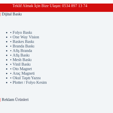
Teklif Almak İçin Bize Ulaşın: 0534 897 13 74
|
Dijital Baskı
• Folyo Baskı
• One Way Vision
• Baskes Baskı
• Branda Baskı
• Afiş Branda
• Afiş Baskı
• Mesh Baskı
• Vinil Baskı
• Oto Magnet
• Araç Magneti
• Okul Taşıtı Yazısı
• Plotter / Folyo Kesim
|
Reklam
Ürünler
i