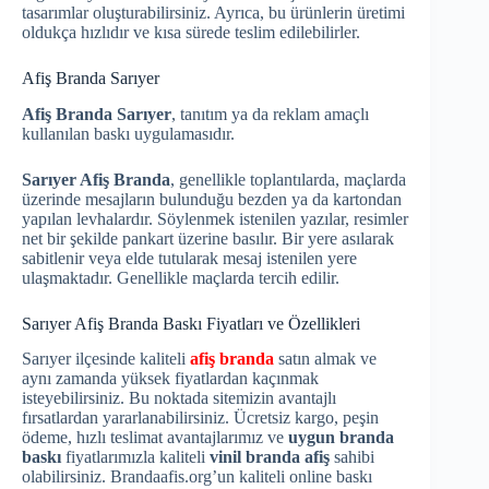
tasarımlar oluşturabilirsiniz. Ayrıca, bu ürünlerin üretimi
oldukça hızlıdır ve kısa sürede teslim edilebilirler.
Afiş Branda Sarıyer
Afiş Branda Sarıyer
, tanıtım ya da reklam amaçlı
kullanılan baskı uygulamasıdır.
Sarıyer Afiş Branda
, genellikle toplantılarda, maçlarda
üzerinde mesajların bulunduğu bezden ya da kartondan
yapılan levhalardır. Söylenmek istenilen yazılar, resimler
net bir şekilde pankart üzerine basılır. Bir yere asılarak
sabitlenir veya elde tutularak mesaj istenilen yere
ulaşmaktadır. Genellikle maçlarda tercih edilir.
Sarıyer Afiş Branda Baskı Fiyatları ve Özellikleri
Sarıyer ilçesinde kaliteli
afiş branda
satın almak ve
aynı zamanda yüksek fiyatlardan kaçınmak
isteyebilirsiniz. Bu noktada sitemizin avantajlı
fırsatlardan yararlanabilirsiniz. Ücretsiz kargo, peşin
ödeme, hızlı teslimat avantajlarımız ve
uygun branda
baskı
fiyatlarımızla kaliteli
vinil branda afiş
sahibi
olabilirsiniz. Brandaafis.org’un kaliteli online baskı