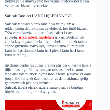
türkiyeye ve dünyayanın her yerine profesyonel tabela
ve reklam hizmeti vermektedir.
Salacak Tabelacı HANGİ İŞLERİ YAPAR
Salacak tabelacı olarak tabela ya ve reklam a
reklamcılığa dair aklınıza gelebilecek her türlü hizmeti
7/24 vermekteyiz. bunların başlıcaları kısaca
şöyledir.
ışıklı tabela modelleri
ışıksız tabelalar led
tabela kayan yazı tabela ahşap tabela kompozit tabela
cephe giydirme folyo uygulama sıvama aluminyum
kutu harf paslanmaz kutu harf pleksi kutu harf krom
kutu harf araç
giydirme cephe giydirme branda afiş baskı germe tabela
dijital baskı grafik tasarım çatı tabelası özel tasarım
tabelalar totem tabela oyma tabela tente şemsiye vs daha
broşürlük kartvizit özel baskılar vs daha aklınıza gelip
gelemeyecek pek çok hizmeti
Salacak tabela olarak sizlere sunuyoruz ve bundan
büyük mutluluk gurur duyuyoruz.