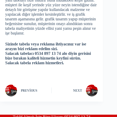
yani tabelayı bize bildirir buna mütakiben keşfe gidilir.
müşteri ile keşif yerinde yüz yüze neyin istendiğine dair
detaylı bir görüşme yapılır kullanılacak malzeme ve
yapılacak diğer işlemler kesinleştirlir. ve iş grafik
tasarım aşamasına gelir. grafik tasarım yapıp müşterinin
beğenisine sunulur, müşterinin onayı alındıktan sonra
tabela maliyetinin yüzde ellisi yani yarısı peşin alınır ve
işe başlanır.
Sizinde tabela veya reklama ihtiyacınız var ise
arayın bizi reklam edelim sizi.
Salacak tabelacı 0534 897 13 74 alo diyin gerisini
bize bırakın kaliteli hizmetin keyfini sürün.
Salacak tabela reklam hizmetleri.
PREVIOUS
NEXT
Teklif Almak İçin Bize Ulaşın: 0534 897 13 74