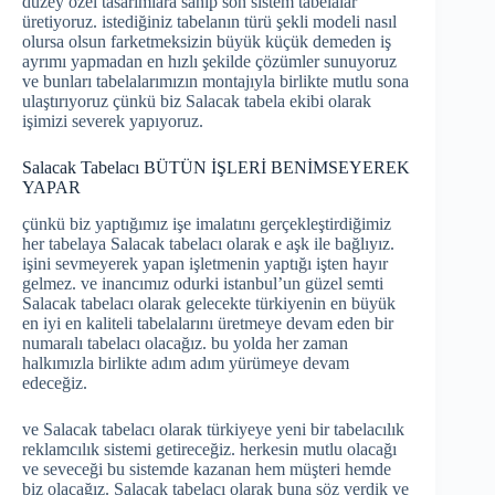
düzey özel tasarımlara sahip son sistem tabelalar
üretiyoruz. istediğiniz tabelanın türü şekli modeli nasıl
olursa olsun farketmeksizin büyük küçük demeden iş
ayrımı yapmadan en hızlı şekilde çözümler sunuyoruz
ve bunları tabelalarımızın montajıyla birlikte mutlu sona
ulaştırıyoruz çünkü biz Salacak tabela ekibi olarak
işimizi severek yapıyoruz.
Salacak Tabelacı BÜTÜN İŞLERİ BENİMSEYEREK
YAPAR
çünkü biz yaptığımız işe imalatını gerçekleştirdiğimiz
her tabelaya Salacak tabelacı olarak e aşk ile bağlıyız.
işini sevmeyerek yapan işletmenin yaptığı işten hayır
gelmez. ve inancımız odurki istanbul’un güzel semti
Salacak tabelacı olarak gelecekte türkiyenin en büyük
en iyi en kaliteli tabelalarını üretmeye devam eden bir
numaralı tabelacı olacağız. bu yolda her zaman
halkımızla birlikte adım adım yürümeye devam
edeceğiz.
ve Salacak tabelacı olarak türkiyeye yeni bir tabelacılık
reklamcılık sistemi getireceğiz. herkesin mutlu olacağı
ve seveceği bu sistemde kazanan hem müşteri hemde
biz olacağız. Salacak tabelacı olarak buna söz verdik ve