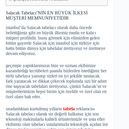
Salacak Tabelacı’NIN EN BÜYÜK İLKESİ
MÜŞTERİ MEMNUNİYETİDİR
istanbul’da Salacak tabelacı olarak daha öncede
belirttiğimiz gibi en büyük ilkemiz mutlu ve kalıcı
müşteri profilidir. bunu görmek için elimizden gelen
bütün gayretle Salacak için istanbul için türkiye için
hatta bütün dünya için tabelalar üretiyoruz ve üretmeye
devam ediyoruz.
geçmişte yaptıklarımızın bize ve uzman ekibimize
kazandırdığı tecrübeleri şuanda bizlerden istediğiniz her
türlü tabelaya yansıtıp sizleri en iyi şekilde tanıtacak
fark yaratacak ve dikkat çekecek toplumda sizi bir adım
öne taşıyacak tabelaları üretiyoruz. çünkü Salacak’ın ve
müşterilerimizin hepsi bizim için özeldir ve özel olan en
özel olanı hak eder.
sıradanlıktan kurtulmuş yılların
tabela
reklamcısı
Salacak tabelacı olarak siz değerli halkımız için son
teknoloji makinalarla kaliteli ürünlerimizle ve usta eller
ekibimiz olan tabelacı ustalarımızla teknolojik açıdan üst