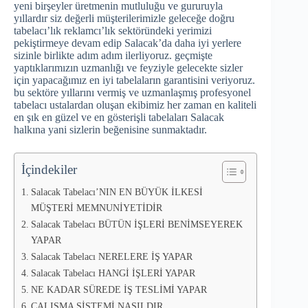
yeni birşeyler üretmenin mutluluğu ve gururuyla
yıllardır siz değerli müşterilerimizle geleceğe doğru
tabelacı’lık reklamcı’lık sektöründeki yerimizi
pekiştirmeye devam edip Salacak’da daha iyi yerlere
sizinle birlikte adım adım ilerliyoruz. geçmişte
yaptıklarımızın uzmanlığı ve feyziyle gelecekte sizler
için yapacağımız en iyi tabelaların garantisini veriyoruz.
bu sektöre yıllarını vermiş ve uzmanlaşmış profesyonel
tabelacı ustalardan oluşan ekibimiz her zaman en kaliteli
en şık en güzel ve en gösterişli tabelaları Salacak
halkına yani sizlerin beğenisine sunmaktadır.
İçindekiler
Salacak Tabelacı’NIN EN BÜYÜK İLKESİ
MÜŞTERİ MEMNUNİYETİDİR
Salacak Tabelacı BÜTÜN İŞLERİ BENİMSEYEREK
YAPAR
Salacak Tabelacı NERELERE İŞ YAPAR
Salacak Tabelacı HANGİ İŞLERİ YAPAR
NE KADAR SÜREDE İŞ TESLİMİ YAPAR
ÇALIŞMA SİSTEMİ NASILDIR