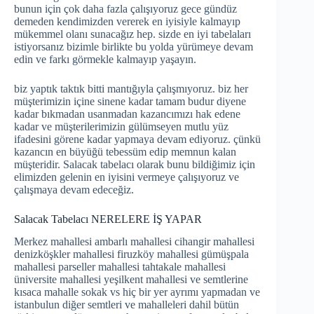
bunun için çok daha fazla çalışıyoruz gece gündüz
demeden kendimizden vererek en iyisiyle kalmayıp
mükemmel olanı sunacağız hep. sizde en iyi tabelaları
istiyorsanız bizimle birlikte bu yolda yürümeye devam
edin ve farkı görmekle kalmayıp yaşayın.
biz yaptık taktık bitti mantığıyla çalışmıyoruz. biz her
müşterimizin içine sinene kadar tamam budur diyene
kadar bıkmadan usanmadan kazancımızı hak edene
kadar ve müşterilerimizin gülümseyen mutlu yüz
ifadesini görene kadar yapmaya devam ediyoruz. çünkü
kazancın en büyüğü tebessüm edip memnun kalan
müşteridir. Salacak tabelacı olarak bunu bildiğimiz için
elimizden gelenin en iyisini vermeye çalışıyoruz ve
çalışmaya devam edeceğiz.
Salacak Tabelacı NERELERE İŞ YAPAR
Merkez mahallesi ambarlı mahallesi cihangir mahallesi
denizköşkler mahallesi firuzköy mahallesi gümüşpala
mahallesi parseller mahallesi tahtakale mahallesi
üniversite mahallesi yeşilkent mahallesi ve semtlerine
kısaca mahalle sokak vs hiç bir yer ayrımı yapmadan ve
istanbulun diğer semtleri ve mahalleleri dahil bütün