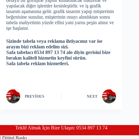
detaylı bir görüşme yapılır kullanılacak malzeme ve
yapılacak diğer işlemler kesinleştirlir. ve iş grafik
tasarım aşamasına gelir. grafik tasarım yapıp müşterinin
beğenisine sunulur, müşterinin onayı alındıktan sonra
tabela maliyetinin yüzde ellisi yani yarısı peşin alınır ve
işe başlanır.
Sizinde tabela veya reklama ihtiyacınız var ise
arayın bizi reklam edelim sizi.
Safa tabelacı 0534 897 13 74 alo diyin gerisini bize
bırakın kaliteli hizmetin keyfini sürün.
Safa tabela reklam hizmetleri.
PREVIOUS
NEXT
Teklif Almak İçin Bize Ulaşın: 0534 897 13 74
|
Dijital Baskı