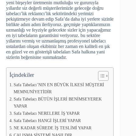
yeni birşeyler üretmenin mutluluğu ve gururuyla
yıllardır siz değerli müşterilerimizle geleceğe doğru
tabelacı’lık reklamcı’lık sektöründeki yerimizi
pekiştirmeye devam edip Safa’da daha iyi yerlere sizinle
birlikte adım adım ilerliyoruz. geçmişte yaptıklarımızın
uzmanlığı ve feyziyle gelecekte sizler için yapacağımız
en iyi tabelaların garantisini veriyoruz. bu sektöre
yıllarını vermiş ve uzmanlaşmış profesyonel tabelacı
ustalardan oluşan ekibimiz her zaman en kaliteli en şık
en güzel ve en gösterişli tabelaları Safa halkına yani
sizlerin beğenisine sunmaktadır.
İçindekiler
Safa Tabelacı’NIN EN BÜYÜK İLKESİ MÜŞTERİ
MEMNUNİYETİDİR
Safa Tabelacı BÜTÜN İŞLERİ BENİMSEYEREK
YAPAR
Safa Tabelacı NERELERE İŞ YAPAR
Safa Tabelacı HANGİ İŞLERİ YAPAR
NE KADAR SÜREDE İŞ TESLİMİ YAPAR
ÇALIŞMA SİSTEMİ NASILDIR