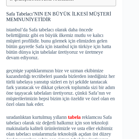
Safa Tabelacı’NIN EN BÜYÜK İLKESİ MÜŞTERİ
MEMNUNİYETİDİR
istanbul’da Safa tabelacı olarak daha öncede
belirttiğimiz gibi en büyük ilkemiz mutlu ve kalıcı
müşteri profilidir. bunu görmek için elimizden gelen
bütün gayretle Safa için istanbul için türkiye için hatta
bütün dünya için tabelalar üretiyoruz ve üretmeye
devam ediyoruz.
geçmişte yaptıklarımızın bize ve uzman ekibimize
kazandırdığı tecrübeleri şuanda bizlerden istediğiniz her
türlü tabelaya yansıtıp sizleri en iyi şekilde tanıtacak
fark yaratacak ve dikkat çekecek toplumda sizi bir adım
öne taşıyacak tabelaları üretiyoruz. çünkü Safa’nın ve
müşterilerimizin hepsi bizim için özeldir ve özel olan en
özel olanı hak eder.
sıradanlıktan kurtulmuş yılların
tabela
reklamcısı Safa
tabelacı olarak siz değerli halkımız için son teknoloji
makinalarla kaliteli ürünlerimizle ve usta eller ekibimiz
olan tabelacı ustalarımızla teknolojik açıdan üst düzey