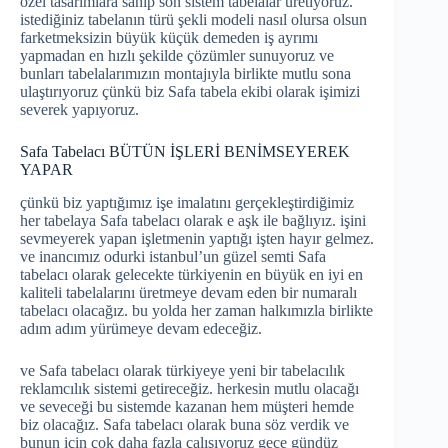
özel tasarımlara sahip son sistem tabelalar üretiyoruz.
istediğiniz tabelanın türü şekli modeli nasıl olursa olsun
farketmeksizin büyük küçük demeden iş ayrımı
yapmadan en hızlı şekilde çözümler sunuyoruz ve
bunları tabelalarımızın montajıyla birlikte mutlu sona
ulaştırıyoruz çünkü biz Safa tabela ekibi olarak işimizi
severek yapıyoruz.
Safa Tabelacı BÜTÜN İŞLERİ BENİMSEYEREK
YAPAR
çünkü biz yaptığımız işe imalatını gerçekleştirdiğimiz
her tabelaya Safa tabelacı olarak e aşk ile bağlıyız. işini
sevmeyerek yapan işletmenin yaptığı işten hayır gelmez.
ve inancımız odurki istanbul’un güzel semti Safa
tabelacı olarak gelecekte türkiyenin en büyük en iyi en
kaliteli tabelalarını üretmeye devam eden bir numaralı
tabelacı olacağız. bu yolda her zaman halkımızla birlikte
adım adım yürümeye devam edeceğiz.
ve Safa tabelacı olarak türkiyeye yeni bir tabelacılık
reklamcılık sistemi getireceğiz. herkesin mutlu olacağı
ve seveceği bu sistemde kazanan hem müşteri hemde
biz olacağız. Safa tabelacı olarak buna söz verdik ve
bunun için çok daha fazla çalışıyoruz gece gündüz