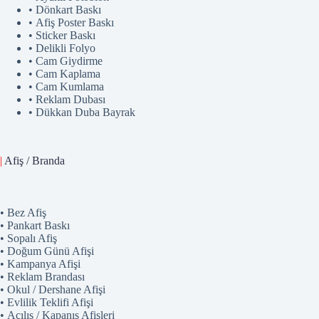
• Dönkart Baskı
• Afiş Poster Baskı
• Sticker Baskı
• Delikli Folyo
• Cam Giydirme
• Cam Kaplama
• Cam Kumlama
• Reklam Dubası
• Dükkan Duba Bayrak
|
Afiş / Branda
• Bez Afiş
• Pankart Baskı
• Sopalı Afiş
• Doğum Günü Afişi
• Kampanya Afişi
• Reklam Brandası
• Okul / Dershane Afişi
• Evlilik Teklifi Afişi
• Açılış / Kapanış Afişleri