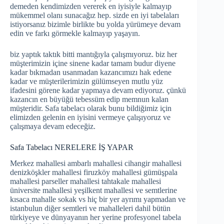
demeden kendimizden vererek en iyisiyle kalmayıp
mükemmel olanı sunacağız hep. sizde en iyi tabelaları
istiyorsanız bizimle birlikte bu yolda yürümeye devam
edin ve farkı görmekle kalmayıp yaşayın.
biz yaptık taktık bitti mantığıyla çalışmıyoruz. biz her
müşterimizin içine sinene kadar tamam budur diyene
kadar bıkmadan usanmadan kazancımızı hak edene
kadar ve müşterilerimizin gülümseyen mutlu yüz
ifadesini görene kadar yapmaya devam ediyoruz. çünkü
kazancın en büyüğü tebessüm edip memnun kalan
müşteridir. Safa tabelacı olarak bunu bildiğimiz için
elimizden gelenin en iyisini vermeye çalışıyoruz ve
çalışmaya devam edeceğiz.
Safa Tabelacı NERELERE İŞ YAPAR
Merkez mahallesi ambarlı mahallesi cihangir mahallesi
denizköşkler mahallesi firuzköy mahallesi gümüşpala
mahallesi parseller mahallesi tahtakale mahallesi
üniversite mahallesi yeşilkent mahallesi ve semtlerine
kısaca mahalle sokak vs hiç bir yer ayrımı yapmadan ve
istanbulun diğer semtleri ve mahalleleri dahil bütün
türkiyeye ve dünyayanın her yerine profesyonel tabela