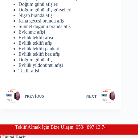
Doğum günü afişleri
Doğum günü afiş görselleri
Nişan branda afiş
Kına gecesi branda afiş
Sünnet düğünü branda afiş
Evlenme afişi
Evlilik teklifi afişi
Evlilik teklifi afiş
Evlilik teklifi pankartı
Evlilik teklifi bez afiş
Doğum günü afişi
Evlilik yıldönümü afişi
Teklif afişi
PREVIOUS
NEXT
Teklif Almak İçin Bize Ulaşın: 0534 897 13 74
|
Dijital Baskı