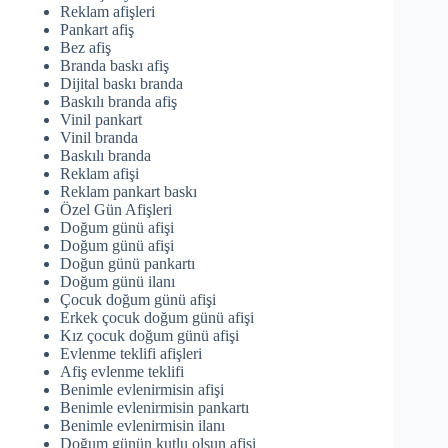
Reklam afişleri
Pankart afiş
Bez afiş
Branda baskı afiş
Dijital baskı branda
Baskılı branda afiş
Vinil pankart
Vinil branda
Baskılı branda
Reklam afişi
Reklam pankart baskı
Özel Gün Afişleri
Doğum günü afişi
Doğum günü afişi
Doğun günü pankartı
Doğum günü ilanı
Çocuk doğum günü afişi
Erkek çocuk doğum günü afişi
Kız çocuk doğum günü afişi
Evlenme teklifi afişleri
Afiş evlenme teklifi
Benimle evlenirmisin afişi
Benimle evlenirmisin pankartı
Benimle evlenirmisin ilanı
Doğum günün kutlu olsun afişi