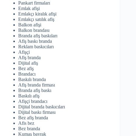
Pankart firmaları
Emlak afişi
Emlakçı kiralık afişi
Emlakçı satılık afiş
Balkon afişi
Balkon brandası
Branda afiş baskıları
Afiş baskı branda
Reklam baskıcıları
Afişçi
Afiş branda
Dijital afiş
Bez afiş
Brandacı
Baskılı branda
Afiş branda firması
Branda afiş baskı
Baskılı afiş
Afişçi brandacı
Dijital branda baskıcıları
Dijital baskı firması
Bez afiş branda
Afis bez
Bez branda
Kumaş bayrak