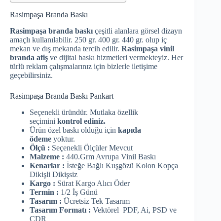
Rasimpaşa Branda Baskı
Rasimpaşa branda baskı
çeşitli alanlara görsel dizayn
amaçlı kullanılabilir. 250 gr. 400 gr. 440 gr. olup iç
mekan ve dış mekanda tercih edilir.
Rasimpaşa vinil
branda afiş
ve dijital baskı hizmetleri vermekteyiz. Her
türlü reklam çalışmalarınız için bizlerle iletişime
geçebilirsiniz.
Rasimpaşa Branda Baskı Pankart
Seçenekli üründür. Mutlaka özellik
seçimini
kontrol ediniz.
Ürün özel baskı olduğu için
kapıda
ödeme
yoktur.
Ölçü :
Seçenekli Ölçüler Mevcut
Malzeme :
440.Grm Avrupa Vinil Baskı
Kenarlar :
İsteğe Bağlı Kuşgözü Kolon Kopça
Dikişli Dikişsiz
Kargo :
Sürat Kargo Alıcı Öder
Termin :
1/2 İş Günü
Tasarım :
Ücretsiz Tek Tasarım
Tasarım Formatı :
Vektörel PDF, Ai, PSD ve
CDR