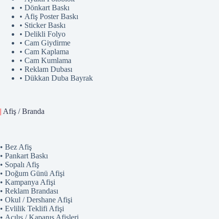
• Dönkart Baskı
• Afiş Poster Baskı
• Sticker Baskı
• Delikli Folyo
• Cam Giydirme
• Cam Kaplama
• Cam Kumlama
• Reklam Dubası
• Dükkan Duba Bayrak
|
Afiş / Branda
• Bez Afiş
• Pankart Baskı
• Sopalı Afiş
• Doğum Günü Afişi
• Kampanya Afişi
• Reklam Brandası
• Okul / Dershane Afişi
• Evlilik Teklifi Afişi
• Açılış / Kapanış Afişleri