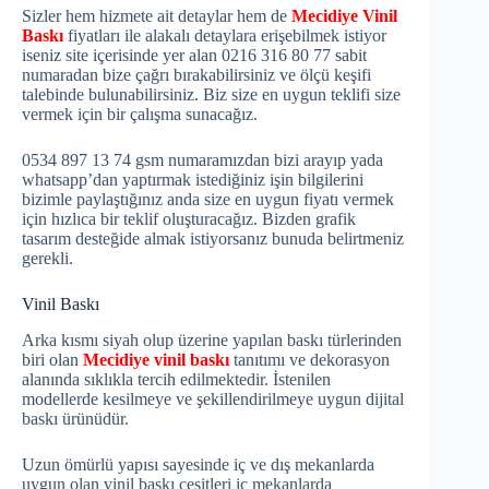
Sizler hem hizmete ait detaylar hem de
Mecidiye Vinil
Baskı
fiyatları ile alakalı detaylara erişebilmek istiyor
iseniz site içerisinde yer alan 0216 316 80 77 sabit
numaradan bize çağrı bırakabilirsiniz ve ölçü keşifi
talebinde bulunabilirsiniz. Biz size en uygun teklifi size
vermek için bir çalışma sunacağız.
0534 897 13 74 gsm numaramızdan bizi arayıp yada
whatsapp’dan yaptırmak istediğiniz işin bilgilerini
bizimle paylaştığınız anda size en uygun fiyatı vermek
için hızlıca bir teklif oluşturacağız. Bizden grafik
tasarım desteğide almak istiyorsanız bunuda belirtmeniz
gerekli.
Vinil Baskı
Arka kısmı siyah olup üzerine yapılan baskı türlerinden
biri olan
Mecidiye vinil baskı
tanıtımı ve dekorasyon
alanında sıklıkla tercih edilmektedir. İstenilen
modellerde kesilmeye ve şekillendirilmeye uygun dijital
baskı ürünüdür.
Uzun ömürlü yapısı sayesinde iç ve dış mekanlarda
uygun olan vinil baskı çeşitleri iç mekanlarda