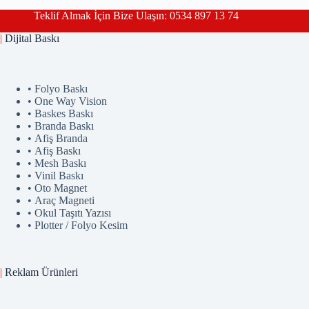
Teklif Almak İçin Bize Ulaşın: 0534 897 13 74
|
Dijital Baskı
• Folyo Baskı
• One Way Vision
• Baskes Baskı
• Branda Baskı
• Afiş Branda
• Afiş Baskı
• Mesh Baskı
• Vinil Baskı
• Oto Magnet
• Araç Magneti
• Okul Taşıtı Yazısı
• Plotter / Folyo Kesim
|
Reklam
Ürünler
i