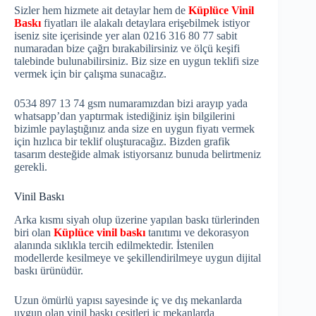
Sizler hem hizmete ait detaylar hem de
Küplüce Vinil
Baskı
fiyatları ile alakalı detaylara erişebilmek istiyor
iseniz site içerisinde yer alan 0216 316 80 77 sabit
numaradan bize çağrı bırakabilirsiniz ve ölçü keşifi
talebinde bulunabilirsiniz. Biz size en uygun teklifi size
vermek için bir çalışma sunacağız.
0534 897 13 74 gsm numaramızdan bizi arayıp yada
whatsapp’dan yaptırmak istediğiniz işin bilgilerini
bizimle paylaştığınız anda size en uygun fiyatı vermek
için hızlıca bir teklif oluşturacağız. Bizden grafik
tasarım desteğide almak istiyorsanız bunuda belirtmeniz
gerekli.
Vinil Baskı
Arka kısmı siyah olup üzerine yapılan baskı türlerinden
biri olan
Küplüce vinil baskı
tanıtımı ve dekorasyon
alanında sıklıkla tercih edilmektedir. İstenilen
modellerde kesilmeye ve şekillendirilmeye uygun dijital
baskı ürünüdür.
Uzun ömürlü yapısı sayesinde iç ve dış mekanlarda
uygun olan vinil baskı çeşitleri iç mekanlarda