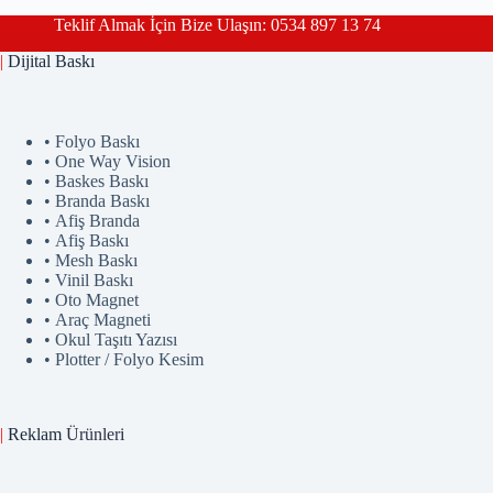
Teklif Almak İçin Bize Ulaşın: 0534 897 13 74
|
Dijital Baskı
• Folyo Baskı
• One Way Vision
• Baskes Baskı
• Branda Baskı
• Afiş Branda
• Afiş Baskı
• Mesh Baskı
• Vinil Baskı
• Oto Magnet
• Araç Magneti
• Okul Taşıtı Yazısı
• Plotter / Folyo Kesim
|
Reklam
Ürünler
i