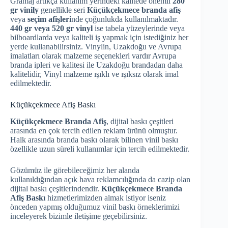
Gramaj artıkça kullanım yerindeki kalitede önemli
280
gr vinily
genellikle seri
Küçükçekmece branda afiş
veya
seçim afişleri
nde çoğunlukda kullanılmaktadır.
440 gr veya 520 gr vinyl
ise tabela yüzeylerinde veya
bilboardlarda veya kaliteli iş yapmak için istediğiniz her
yerde kullanabilirsiniz. Vinylin, Uzakdoğu ve Avrupa
imalatları olarak malzeme seçenekleri vardır Avrupa
branda ipleri ve kalitesi ile Uzakdoğu brandadan daha
kalitelidir, Vinyl malzeme ışıklı ve ışıksız olarak imal
edilmektedir.
Küçükçekmece Afiş Baskı
Küçükçekmece Branda Afiş
, dijital baskı çeşitleri
arasında en çok tercih edilen reklam ürünü olmuştur.
Halk arasında branda baskı olarak bilinen vinil baskı
özellikle uzun süreli kullanımlar için tercih edilmektedir.
Gözümüz ile görebileceğimiz her alanda
kullanıldığından açık hava reklamcılığında da cazip olan
dijital baskı çeşitlerindendir.
Küçükçekmece Branda
Afiş Baskı
hizmetlerimizden almak istiyor iseniz
önceden yapmış olduğumuz vinil baskı örneklerimizi
inceleyerek bizimle iletişime geçebilirsiniz.