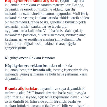
Küçükçekmece
branda afiş baskı
, çeşitli amaçlarla
kullanılan bir reklam ve tanıtım materyalidir. Branda,
dayanıklı ve esnek bir malzeme olduğu için dış
mekanlarda uzun süreli kullanıma uygundur. Vinil ise iç
mekanlarda ve araç kaplamalarında sıklıkla tercih edilen
bir malzemedir.Branda baskı, genellikle büyük ölçekli
reklamlar, afişler, pankartlar ve tabela gibi
uygulamalarda kullanılır. Vinil baskı ise daha çok iç
mekanlarda posterler, duvar süslemeleri, vitrinler, araç
kaplamaları ve sergileme alanları için kullanılır. Bu
baskı türleri, dijital baskı makineleri aracılığıyla
gerçekleştirilir.
Küçükçekmece Reklam Brandası
Küçükçekmece reklam brandası
olarak da
kullanabileceğiniz
branda afiş
, ister iç isterseniz de dış
mekanda, güneş ışınlarına ve kötü hava şartlarına karşı
dayanıklıdır.
Branda afiş baskılar
, dayanıklı ve suya dayanıklı bir
malzeme olan PVC branda üzerine baskı yapılmasıyla
üretilirler. Bu sayede, açık hava koşullarına dayanıklı ve
uzun ömürlü bir ürün elde edilir.
Branda baskı
ve
pankart ürünleri, tamamen özelleştirilebilir ve müşterinin