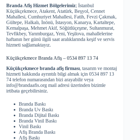
Branda Afiş Hizmet Bölgelerimiz
; İstanbul
Küçükçekmece, Atakent, Atatürk, Beşyol, Cennet
Mahallesi, Cumhuriyet Mahallesi, Fatih, Fevzi Çakmak,
Gültepe, Halkalı, İnönü, İstasyon, Kanarya, Kartaltepe,
Kemalpaşa, Mehmet Akif, Söğütlüçeşme, Sultanmurat,
Tevfikbey, Yarımburgaz, Yeni, Yeşilova, mahallelerine
haftanın her günü ilgili saat aralıklarında keşif ve servis
hizmeti sağlamaktayız.
Küçükçekmece Branda Afiş – 0534 897 13 74
Küçükçekmece branda afiş firması
, tasarım ve montaj
hizmeti hakkında ayrıntılı bilgi almak için 0534 897 13
74 telefon numarasından bizi arayabilir veya
info@brandaafis.org mail adresi üzerinden bizimle
irtibata geçebilirsiniz.
Branda Baskı
Branda Uv Baskı
Branda Dijital Baskı
Branda Vinil Baskı
Vinil Baskı
Afiş Branda Baskı
Afiş Baskı