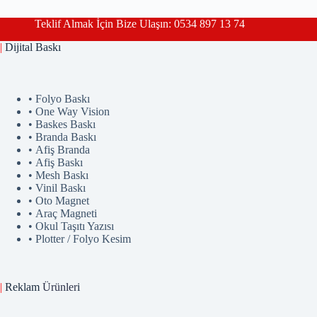
Teklif Almak İçin Bize Ulaşın: 0534 897 13 74
|
Dijital Baskı
• Folyo Baskı
• One Way Vision
• Baskes Baskı
• Branda Baskı
• Afiş Branda
• Afiş Baskı
• Mesh Baskı
• Vinil Baskı
• Oto Magnet
• Araç Magneti
• Okul Taşıtı Yazısı
• Plotter / Folyo Kesim
|
Reklam
Ürünler
i