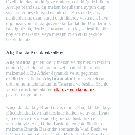
Özellikle, dayanıklılığı ve renklerin canlılığı ile bilinen
Avrupa brandalar, dış mekan koşullarına uygun olup,
suya ve güneşe karşı dayanıklıdır. Bu sayede, afiş
pankartlarınız uzun süreli etkinliklerde veya açık hava
organizasyonlarında güvenle kullanılabilir. Ürünlerimiz,
istediğiniz ölçülerde ve tasarımlarda kişiselleştirilebilir,
böylece markanızı veya mesajınızı en etkili şekilde
iletebilirsiniz.
Afiş Branda Küçükbakkalköy
Afiş branda
, genellikle iç mekan ve dış mekan reklam
tanıtım işlerinde kullanılan özel ebatlı vinil branda
malzemedir. Bu Afişler dayanıklı ve su geçirmez
özelliklere sahiptir.
Afiş brandalar
tüm işletmelerin
ürün tanıtımı için kullanılır. Tasarımı ve baskısı özenle
yapılan afiş brandalar en
etkili ve en ekonomik
pazarlama yoludur.
Küçükbakkalköy Branda Afiş olarak Küçükbakkalköy,
Küçükbakkalköy mahallesinde kaliteli ve uygun fiyata
iç mekan ve dış mekan afiş branda baskı hizmeti
vermekteyiz. Afiş Dijital Baskı‘da en çok tüketilen
malzeme Branda Baskı’dır, sonrasında Vinil Baskı ve
UV Baskı gelmektedir. Dijital Baskı Nedir? Branda