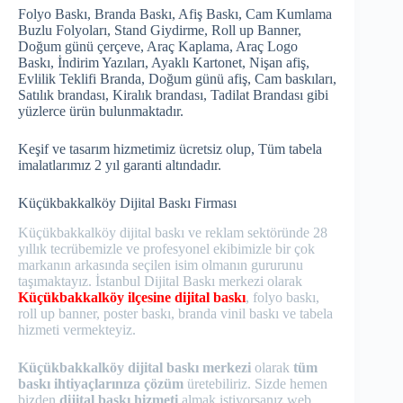
Folyo Baskı, Branda Baskı, Afiş Baskı, Cam Kumlama
Buzlu Folyoları, Stand Giydirme, Roll up Banner,
Doğum günü çerçeve, Araç Kaplama, Araç Logo
Baskı, İndirim Yazıları, Ayaklı Kartonet, Nişan afiş,
Evlilik Teklifi Branda, Doğum günü afiş, Cam baskıları,
Satılık brandası, Kiralık brandası, Tadilat Brandası gibi
yüzlerce ürün bulunmaktadır.
Keşif ve tasarım hizmetimiz ücretsiz olup, Tüm tabela
imalatlarımız 2 yıl garanti altındadır.
Küçükbakkalköy Dijital Baskı Firması
Küçükbakkalköy dijital baskı ve reklam sektöründe 28
yıllık tecrübemizle ve profesyonel ekibimizle bir çok
markanın arkasında seçilen isim olmanın gururunu
taşımaktayız. İstanbul Dijital Baskı merkezi olarak
Küçükbakkalköy ilçesine dijital baskı
, folyo baskı,
roll up banner, poster baskı, branda vinil baskı ve tabela
hizmeti vermekteyiz.
Küçükbakkalköy dijital baskı merkezi
olarak
tüm
baskı ihtiyaçlarınıza çözüm
üretebiliriz. Sizde hemen
bizden
dijital baskı hizmeti
almak istiyorsanız web