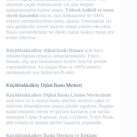
sitemizin çeşitli bölümlerinde yer alan iletişim
numaralarından bizlere ulaşın.
Yüksek kaliteli ve uzun
süreli dayanıklı
olacak olan baskılarımız ile 100%
müşteri memnuniyetinin tadını çıkarın. Firmamızda yer
alan grafikerler sizlere tasarım olarak yardım edecektir.
Baskı operatörlerimiz ise direkt olarak baskıyı basıp size
teslim ediyoruz.
Küçükbakkalköy dijital baskı firması
açık hava
reklamcılığının olmazsa olmazlarındandır. Folyo,
branda, afiş tarzı baskılarınızı bizlere hızlı bir şekilde
yaptırabilirsiniz. En uygun fiyat ve 100% müşteri
memnuniyeti için bizleri tercih edin.
Küçükbakkalköy Dijital Baskı Merkezi
Küçükbakkalköy Dijital Baskı Çözüm Merkezinde
açık hava ve iç mekan baskı işleriniz modern çağın ve
sektörün dinamiklerine uygun şekilde yapılıyor. Bugüne
kadar reklamın önemi ve gücünü kavramış çok sayıda
markanın Cephe Kaplama, Araç Giydirme, Folyo Baskı
gibi reklam ve tanıtım işlerini başarıyla uyguladık.
Küçükbakkalköy Baskı Merkezi ve Reklam