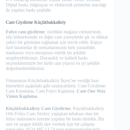
Dijital baskı, bilgisayar ve elektronik printerlar aracılığı
ile yapılan baskı çeşitidir.
Cam Giydirme Küçükbakkalköy
Folyo cam giydirme
, özellikle mağaza vitrinlerinde,
ofis bölmelerinde ve diğer cam yüzeylerde şık ve dikkat
çekici bir görünüm sağlamak için tercih edilir. Kişiye
özel tasarımlar ile mekanlarınızda fark yaratabilir,
markanızı veya mesajınızı estetik bir şekilde
sergileyebilirsiniz. Dayanıklı ve kaliteli baskı
seçeneklerimizle her türlü cam yüzeyi en iyi şekilde
değerlendirebilirsiniz.
Firmamızın Küçükbakkalköy İlçesi’ne verdiği bazı
hizmetleri aşağıdaki gibi sıralayabiliriz. Cam Giydirme.
Cam Kumlama. Cam Folyo Kaplama.
Cam One Way
Vision Kaplama
.
Küçükbakkalköy Cam Giydirme
, Küçükbakkalköy
Ofis Folyo Cam Sticker, yapışkan tabakası olan bir
folyo malzemesi üzerine yapılan bir baskı türüdür. Biz
size en uygun teklifi size vermek için bir çalışma
sunacağız. 0534 897 13 74 gsm numaramızdan bizi