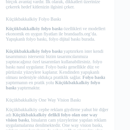
birçok avantaj vardır. İlk olarak, dikkatleri üzerinize
çekerek hedef kitlenizin ilgisini çeker.
Küçükbakkalköy Folyo Baskı
Küçükbakkalköy folyo baskı
özellikleri ve modelleri
ekonomik en uygun fiyatları ile brandaafis.org’da.
Yapışkanlı folyo baskı, folyo dijital baskı burada.
Küçükbakkalköy folyo baskı
yaptırırken ister kendi
tasarımınızı isterseniz bizim tasarımcılarımıza
yaptıracağınız özel tasarımları kullanabilirsiniz. folyo
baskı nasıl uygulanır. Folyo baskı genellikle düz ve
pürüzsüz yüzeylere kaplanır. Kendinden yapışkanlı
olması nedeniyle oldukça pratiklik sağlar.
Folyo baskı
yaptırmanın en pratik yolu
Küçükbakkalköy folyo
baskı
yaptırmaktır.
Küçükbakkalköy One Way Vision Baskı
Küçükbakkalköy cephe reklam giydirme yahut bir diğer
adı
Küçükbakkalköy delikli folyo olan one way
vision baskı
, binaların cam yüzeylerine yapılan reklam
uygulamalarına denilmektedir. One way vision baskı,