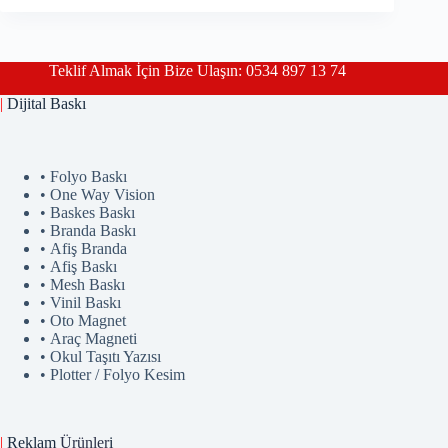
Teklif Almak İçin Bize Ulaşın: 0534 897 13 74
|
Dijital Baskı
• Folyo Baskı
• One Way Vision
• Baskes Baskı
• Branda Baskı
• Afiş Branda
• Afiş Baskı
• Mesh Baskı
• Vinil Baskı
• Oto Magnet
• Araç Magneti
• Okul Taşıtı Yazısı
• Plotter / Folyo Kesim
|
Reklam
Ürünler
i