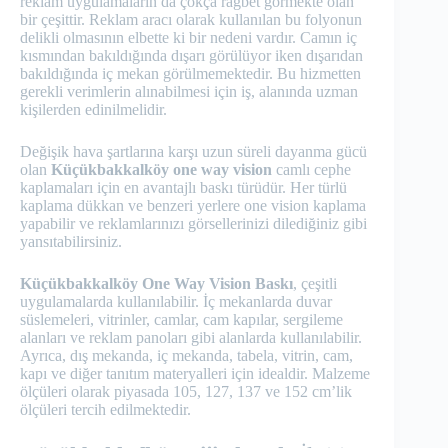
reklam uygulamaların da çokça rağbet görmekte olan
bir çeşittir. Reklam aracı olarak kullanılan bu folyonun
delikli olmasının elbette ki bir nedeni vardır. Camın iç
kısmından bakıldığında dışarı görülüyor iken dışarıdan
bakıldığında iç mekan görülmemektedir. Bu hizmetten
gerekli verimlerin alınabilmesi için iş, alanında uzman
kişilerden edinilmelidir.
Değişik hava şartlarına karşı uzun süreli dayanma gücü
olan
Küçükbakkalköy one way vision
camlı cephe
kaplamaları için en avantajlı baskı türüdür. Her türlü
kaplama dükkan ve benzeri yerlere one vision kaplama
yapabilir ve reklamlarınızı görsellerinizi dilediğiniz gibi
yansıtabilirsiniz.
Küçükbakkalköy One Way Vision Baskı
, çeşitli
uygulamalarda kullanılabilir. İç mekanlarda duvar
süslemeleri, vitrinler, camlar, cam kapılar, sergileme
alanları ve reklam panoları gibi alanlarda kullanılabilir.
Ayrıca, dış mekanda, iç mekanda, tabela, vitrin, cam,
kapı ve diğer tanıtım materyalleri için idealdir. Malzeme
ölçüleri olarak piyasada 105, 127, 137 ve 152 cm’lik
ölçüleri tercih edilmektedir.