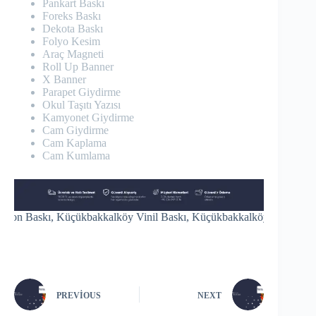
Pankart Baskı
Foreks Baskı
Dekota Baskı
Folyo Kesim
Araç Magneti
Roll Up Banner
X Banner
Parapet Giydirme
Okul Taşıtı Yazısı
Kamyonet Giydirme
Cam Giydirme
Cam Kaplama
Cam Kumlama
kı, Küçükbakkalköy Vinil Baskı, Küçükbakkalköy Vinly Baskı, Küç
PREVIOUS
NEXT