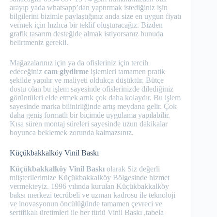
arayıp yada whatsapp’dan yaptırmak istediğiniz işin
bilgilerini bizimle paylaştığınız anda size en uygun fiyatı
vermek için hızlıca bir teklif oluşturacağız. Bizden
grafik tasarım desteğide almak istiyorsanız bunuda
belirtmeniz gerekli.
Mağazalarınız için ya da ofisleriniz için tercih
edeceğiniz
cam giydirme
işlemleri tamamen pratik
şekilde yapılır ve maliyeti oldukça düşüktür. Bütçe
dostu olan bu işlem sayesinde ofislerinizde dilediğiniz
görüntüleri elde etmek artık çok daha kolaydır. Bu işlem
sayesinde marka bilinirliğinde artış meydana gelir. Çok
daha geniş formatlı bir biçimde uygulama yapılabilir.
Kısa süren montaj süreleri sayesinde uzun dakikalar
boyunca beklemek zorunda kalmazsınız.
Küçükbakkalköy Vinil Baskı
Küçükbakkalköy Vinil Baskı
olarak Siz değerli
müşterilerimize Küçükbakkalköy Bölgesinde hizmet
vermekteyiz. 1996 yılında kurulan Küçükbakkalköy
baksı merkezi tecrübeli ve uzman kadrosu ile teknoloji
ve inovasyonun öncülüğünde tamamen çevreci ve
sertifikalı üretimleri ile her türlü Vinil Baskı ,tabela