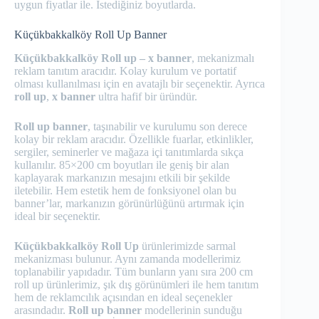
uygun fiyatlar ile. İstediğiniz boyutlarda.
Küçükbakkalköy Roll Up Banner
Küçükbakkalköy Roll up – x banner
, mekanizmalı
reklam tanıtım aracıdır. Kolay kurulum ve portatif
olması kullanılması için en avatajlı bir seçenektir. Ayrıca
roll up
,
x banner
ultra hafif bir üründür.
Roll up banner
, taşınabilir ve kurulumu son derece
kolay bir reklam aracıdır. Özellikle fuarlar, etkinlikler,
sergiler, seminerler ve mağaza içi tanıtımlarda sıkça
kullanılır. 85×200 cm boyutları ile geniş bir alan
kaplayarak markanızın mesajını etkili bir şekilde
iletebilir. Hem estetik hem de fonksiyonel olan bu
banner’lar, markanızın görünürlüğünü artırmak için
ideal bir seçenektir.
Küçükbakkalköy Roll Up
ürünlerimizde sarmal
mekanizması bulunur. Aynı zamanda modellerimiz
toplanabilir yapıdadır. Tüm bunların yanı sıra 200 cm
roll up ürünlerimiz, şık dış görünümleri ile hem tanıtım
hem de reklamcılık açısından en ideal seçenekler
arasındadır.
Roll up banner
modellerinin sunduğu