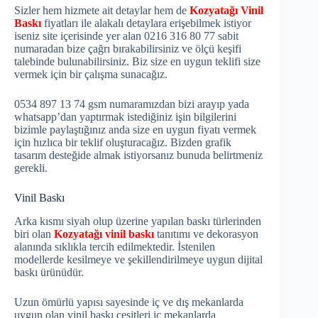
Sizler hem hizmete ait detaylar hem de
Kozyatağı Vinil
Baskı
fiyatları ile alakalı detaylara erişebilmek istiyor
iseniz site içerisinde yer alan 0216 316 80 77 sabit
numaradan bize çağrı bırakabilirsiniz ve ölçü keşifi
talebinde bulunabilirsiniz. Biz size en uygun teklifi size
vermek için bir çalışma sunacağız.
0534 897 13 74 gsm numaramızdan bizi arayıp yada
whatsapp’dan yaptırmak istediğiniz işin bilgilerini
bizimle paylaştığınız anda size en uygun fiyatı vermek
için hızlıca bir teklif oluşturacağız. Bizden grafik
tasarım desteğide almak istiyorsanız bunuda belirtmeniz
gerekli.
Vinil Baskı
Arka kısmı siyah olup üzerine yapılan baskı türlerinden
biri olan
Kozyatağı vinil baskı
tanıtımı ve dekorasyon
alanında sıklıkla tercih edilmektedir. İstenilen
modellerde kesilmeye ve şekillendirilmeye uygun dijital
baskı ürünüdür.
Uzun ömürlü yapısı sayesinde iç ve dış mekanlarda
uygun olan vinil baskı çeşitleri iç mekanlarda