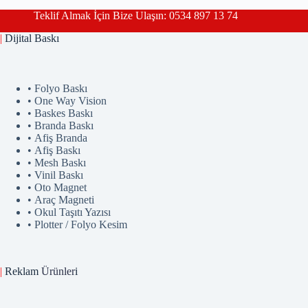
Teklif Almak İçin Bize Ulaşın: 0534 897 13 74
|
Dijital Baskı
• Folyo Baskı
• One Way Vision
• Baskes Baskı
• Branda Baskı
• Afiş Branda
• Afiş Baskı
• Mesh Baskı
• Vinil Baskı
• Oto Magnet
• Araç Magneti
• Okul Taşıtı Yazısı
• Plotter / Folyo Kesim
|
Reklam
Ürünler
i