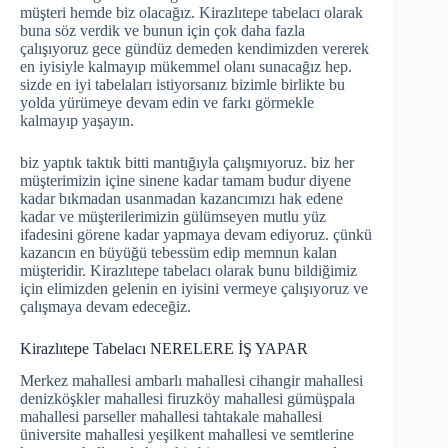
müşteri hemde biz olacağız. Kirazlıtepe tabelacı olarak
buna söz verdik ve bunun için çok daha fazla
çalışıyoruz gece gündüz demeden kendimizden vererek
en iyisiyle kalmayıp mükemmel olanı sunacağız hep.
sizde en iyi tabelaları istiyorsanız bizimle birlikte bu
yolda yürümeye devam edin ve farkı görmekle
kalmayıp yaşayın.
biz yaptık taktık bitti mantığıyla çalışmıyoruz. biz her
müşterimizin içine sinene kadar tamam budur diyene
kadar bıkmadan usanmadan kazancımızı hak edene
kadar ve müşterilerimizin gülümseyen mutlu yüz
ifadesini görene kadar yapmaya devam ediyoruz. çünkü
kazancın en büyüğü tebessüm edip memnun kalan
müşteridir. Kirazlıtepe tabelacı olarak bunu bildiğimiz
için elimizden gelenin en iyisini vermeye çalışıyoruz ve
çalışmaya devam edeceğiz.
Kirazlıtepe Tabelacı NERELERE İŞ YAPAR
Merkez mahallesi ambarlı mahallesi cihangir mahallesi
denizköşkler mahallesi firuzköy mahallesi gümüşpala
mahallesi parseller mahallesi tahtakale mahallesi
üniversite mahallesi yeşilkent mahallesi ve semtlerine