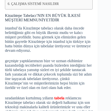
ÇALIŞMA SİSTEMİ NASILDIR
Kirazlıtepe Tabelacı’NIN EN BÜYÜK İLKESİ
MÜŞTERİ MEMNUNİYETİDİR
istanbul’da Kirazlıtepe tabelacı olarak daha öncede
belirttiğimiz gibi en büyük ilkemiz mutlu ve kalıcı
müşteri profilidir. bunu görmek için elimizden gelen
bütün gayretle Kirazlıtepe için istanbul için türkiye için
hatta bütün dünya için tabelalar üretiyoruz ve üretmeye
devam ediyoruz.
geçmişte yaptıklarımızın bize ve uzman ekibimize
kazandırdığı tecrübeleri şuanda bizlerden istediğiniz her
türlü tabelaya yansıtıp sizleri en iyi şekilde tanıtacak
fark yaratacak ve dikkat çekecek toplumda sizi bir adım
öne taşıyacak tabelaları üretiyoruz. çünkü
Kirazlıtepe’nin ve müşterilerimizin hepsi bizim için
özeldir ve özel olan en özel olanı hak eder.
sıradanlıktan kurtulmuş yılların
tabela
reklamcısı
Kirazlıtepe tabelacı olarak siz değerli halkımız için son
teknoloji makinalarla kaliteli ürünlerimizle ve usta eller