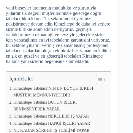
yeni birşeyler üretmenin mutluluğu ve gururuyla
yıllardır siz değerli müşterilerimizle geleceğe doğru
tabelacı’lık reklamcı’lık sektöründeki yerimizi
pekiştirmeye devam edip Kirazlıtepe’de daha iyi yerlere
sizinle birlikte adım adım ilerliyoruz. geçmişte
yaptıklarımızın uzmanlığı ve feyziyle gelecekte sizler
için yapacağımız en iyi tabelaların garantisini veriyoruz.
bu sektöre yıllarını vermiş ve uzmanlaşmış profesyonel
tabelacı ustalardan oluşan ekibimiz her zaman en kaliteli
en şık en güzel ve en gösterişli tabelaları Kirazlıtepe
halkına yani sizlerin beğenisine sunmaktadır.
İçindekiler
Kirazlıtepe Tabelacı’NIN EN BÜYÜK İLKESİ
MÜŞTERİ MEMNUNİYETİDİR
Kirazlıtepe Tabelacı BÜTÜN İŞLERİ
BENİMSEYEREK YAPAR
Kirazlıtepe Tabelacı NERELERE İŞ YAPAR
Kirazlıtepe Tabelacı HANGİ İŞLERİ YAPAR
NE KADAR SÜREDE İŞ TESLİMİ YAPAR