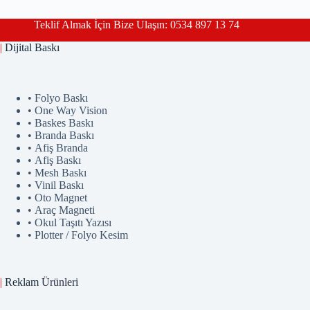
Teklif Almak İçin Bize Ulaşın: 0534 897 13 74
|
Dijital Baskı
• Folyo Baskı
• One Way Vision
• Baskes Baskı
• Branda Baskı
• Afiş Branda
• Afiş Baskı
• Mesh Baskı
• Vinil Baskı
• Oto Magnet
• Araç Magneti
• Okul Taşıtı Yazısı
• Plotter / Folyo Kesim
|
Reklam
Ürünler
i