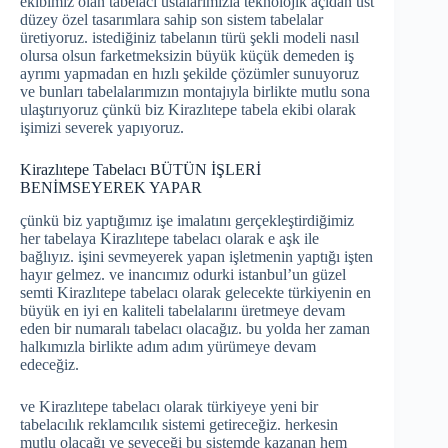
ekibimiz olan tabelacı ustalarımızla teknolojik açıdan üst
düzey özel tasarımlara sahip son sistem tabelalar
üretiyoruz. istediğiniz tabelanın türü şekli modeli nasıl
olursa olsun farketmeksizin büyük küçük demeden iş
ayrımı yapmadan en hızlı şekilde çözümler sunuyoruz
ve bunları tabelalarımızın montajıyla birlikte mutlu sona
ulaştırıyoruz çünkü biz Kirazlıtepe tabela ekibi olarak
işimizi severek yapıyoruz.
Kirazlıtepe Tabelacı BÜTÜN İŞLERİ
BENİMSEYEREK YAPAR
çünkü biz yaptığımız işe imalatını gerçekleştirdiğimiz
her tabelaya Kirazlıtepe tabelacı olarak e aşk ile
bağlıyız. işini sevmeyerek yapan işletmenin yaptığı işten
hayır gelmez. ve inancımız odurki istanbul’un güzel
semti Kirazlıtepe tabelacı olarak gelecekte türkiyenin en
büyük en iyi en kaliteli tabelalarını üretmeye devam
eden bir numaralı tabelacı olacağız. bu yolda her zaman
halkımızla birlikte adım adım yürümeye devam
edeceğiz.
ve Kirazlıtepe tabelacı olarak türkiyeye yeni bir
tabelacılık reklamcılık sistemi getireceğiz. herkesin
mutlu olacağı ve seveceği bu sistemde kazanan hem