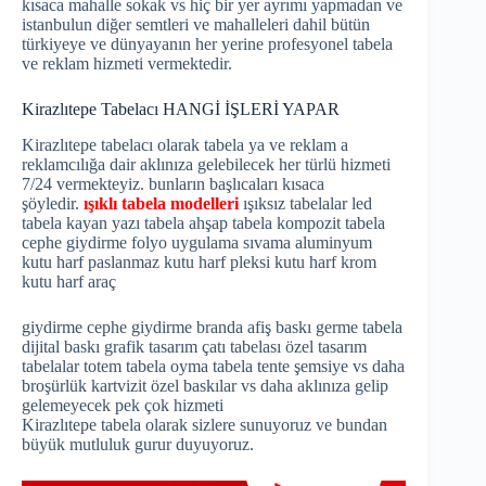
kısaca mahalle sokak vs hiç bir yer ayrımı yapmadan ve
istanbulun diğer semtleri ve mahalleleri dahil bütün
türkiyeye ve dünyayanın her yerine profesyonel tabela
ve reklam hizmeti vermektedir.
Kirazlıtepe Tabelacı HANGİ İŞLERİ YAPAR
Kirazlıtepe tabelacı olarak tabela ya ve reklam a
reklamcılığa dair aklınıza gelebilecek her türlü hizmeti
7/24 vermekteyiz. bunların başlıcaları kısaca
şöyledir.
ışıklı tabela modelleri
ışıksız tabelalar led
tabela kayan yazı tabela ahşap tabela kompozit tabela
cephe giydirme folyo uygulama sıvama aluminyum
kutu harf paslanmaz kutu harf pleksi kutu harf krom
kutu harf araç
giydirme cephe giydirme branda afiş baskı germe tabela
dijital baskı grafik tasarım çatı tabelası özel tasarım
tabelalar totem tabela oyma tabela tente şemsiye vs daha
broşürlük kartvizit özel baskılar vs daha aklınıza gelip
gelemeyecek pek çok hizmeti
Kirazlıtepe tabela olarak sizlere sunuyoruz ve bundan
büyük mutluluk gurur duyuyoruz.