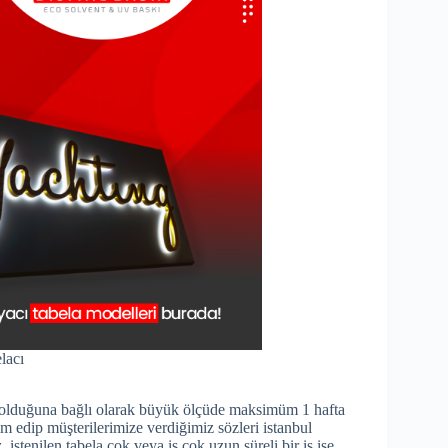
lacı
ela olduğuna bağlı olarak büyük ölçüde maksimüm 1 hafta
lim edip müşterilerimize verdiğimiz sözleri istanbul
 istenilen tabela çok veya iş çok uzun süreli bir iş ise