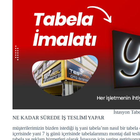
İstasyon Tabe
NE KADAR SÜREDE İŞ TESLİMİ YAPAR
müşterilerimizin bizden istediği iş yani tabela’nın nasıl bir tab
içerisinde yani 7 iş günü içerisinde tabelalarımızı montaj dail tes
tabela ve reklam hizmetleri olarak İstasyon için yerine getiriyoruz.