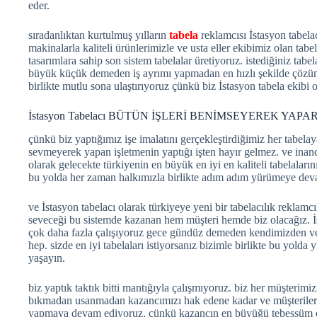
eder.
sıradanlıktan kurtulmuş yılların
tabela
reklamcısı İstasyon tabelac
makinalarla kaliteli ürünlerimizle ve usta eller ekibimiz olan tabe
tasarımlara sahip son sistem tabelalar üretiyoruz. istediğiniz tabe
büyük küçük demeden iş ayrımı yapmadan en hızlı şekilde çözüml
birlikte mutlu sona ulaştırıyoruz çünkü biz İstasyon tabela ekibi 
İstasyon Tabelacı BÜTÜN İŞLERİ BENİMSEYEREK YAPA
çünkü biz yaptığımız işe imalatını gerçekleştirdiğimiz her tabelaya 
sevmeyerek yapan işletmenin yaptığı işten hayır gelmez. ve inanc
olarak gelecekte türkiyenin en büyük en iyi en kaliteli tabelalar
bu yolda her zaman halkımızla birlikte adım adım yürümeye dev
ve İstasyon tabelacı olarak türkiyeye yeni bir tabelacılık reklamcı
seveceği bu sistemde kazanan hem müşteri hemde biz olacağız. İs
çok daha fazla çalışıyoruz gece gündüz demeden kendimizden ve
hep. sizde en iyi tabelaları istiyorsanız bizimle birlikte bu yo
yaşayın.
biz yaptık taktık bitti mantığıyla çalışmıyoruz. biz her müşterim
bıkmadan usanmadan kazancımızı hak edene kadar ve müşteriler
yapmaya devam ediyoruz. çünkü kazancın en büyüğü tebessüm ed