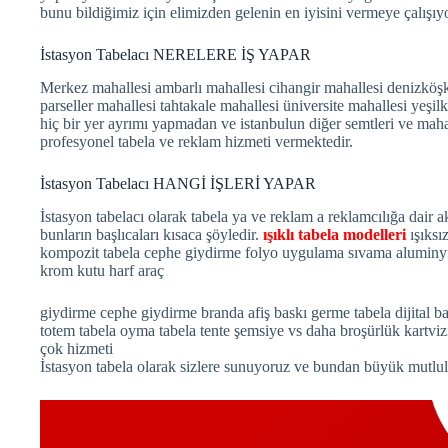
bunu bildiğimiz için elimizden gelenin en iyisini vermeye çalış
İstasyon Tabelacı NERELERE İŞ YAPAR
Merkez mahallesi ambarlı mahallesi cihangir mahallesi denizköş
parseller mahallesi tahtakale mahallesi üniversite mahallesi yeşi
hiç bir yer ayrımı yapmadan ve istanbulun diğer semtleri ve maha
profesyonel tabela ve reklam hizmeti vermektedir.
İstasyon Tabelacı HANGİ İŞLERİ YAPAR
İstasyon tabelacı olarak tabela ya ve reklam a reklamcılığa dair a
bunların başlıcaları kısaca şöyledir.
ışıklı tabela modelleri
ışıksı
kompozit tabela cephe giydirme folyo uygulama sıvama aluminyu
krom kutu harf araç
giydirme cephe giydirme branda afiş baskı germe tabela dijital bask
totem tabela oyma tabela tente şemsiye vs daha broşürlük kartviz
çok hizmeti
İstasyon tabela olarak sizlere sunuyoruz ve bundan büyük mutlu