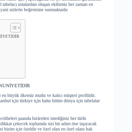
l tabelacı ustalardan oluşan ekibimiz her zaman en
a yani sizlerin beğenisine sunmaktadır.
NİYETİDİR
MNUNİYETİDİR
i en büyük ilkemiz mutlu ve kalıcı müşteri profilidir.
nbul için türkiye için hatta bütün dünya için tabelalar
rübeleri şuanda bizlerden istediğiniz her türlü
ve dikkat çekecek toplumda sizi bir adım öne taşıyacak
i bizim için özeldir ve özel olan en özel olanı hak