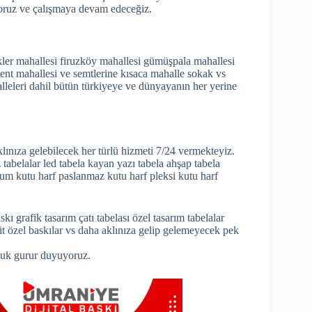
ıyoruz ve çalışmaya devam edeceğiz.
kler mahallesi firuzköy mahallesi gümüşpala mahallesi
lkent mahallesi ve semtlerine kısaca mahalle sokak vs
lleleri dahil bütün türkiyeye ve dünyayanın her yerine
klınıza gelebilecek her türlü hizmeti 7/24 vermekteyiz.
z tabelalar led tabela kayan yazı tabela ahşap tabela
m kutu harf paslanmaz kutu harf pleksi kutu harf
ı grafik tasarım çatı tabelası özel tasarım tabelalar
it özel baskılar vs daha aklınıza gelip gelemeyecek pek
luk gurur duyuyoruz.