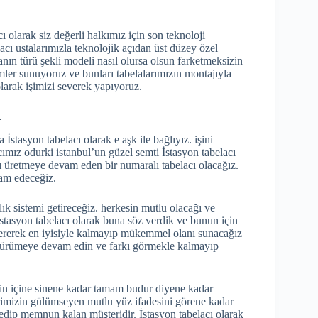
ı olarak siz değerli halkımız için son teknoloji
lacı ustalarımızla teknolojik açıdan üst düzey özel
lanın türü şekli modeli nasıl olursa olsun farketmeksizin
er sunuyoruz ve bunları tabelalarımızın montajıyla
olarak işimizi severek yapıyoruz.
R
İstasyon tabelacı olarak e aşk ile bağlıyız. işini
ımız odurki istanbul’un güzel semti İstasyon tabelacı
ını üretmeye devam eden bir numaralı tabelacı olacağız.
am edeceğiz.
lık sistemi getireceğiz. herkesin mutlu olacağı ve
tasyon tabelacı olarak buna söz verdik ve bunun için
rerek en iyisiyle kalmayıp mükemmel olanı sunacağız
lda yürümeye devam edin ve farkı görmekle kalmayıp
izin içine sinene kadar tamam budur diyene kadar
imizin gülümseyen mutlu yüz ifadesini görene kadar
ip memnun kalan müşteridir. İstasyon tabelacı olarak