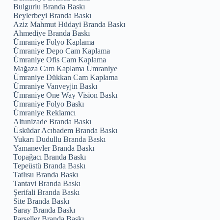
Bulgurlu Branda Baskı
Beylerbeyi Branda Baskı
Aziz Mahmut Hüdayi Branda Baskı
Ahmediye Branda Baskı
Ümraniye Folyo Kaplama
Ümraniye Depo Cam Kaplama
Ümraniye Ofis Cam Kaplama
Mağaza Cam Kaplama Ümraniye
Ümraniye Dükkan Cam Kaplama
Ümraniye Vanveyjin Baskı
Ümraniye One Way Vision Baskı
Ümraniye Folyo Baskı
Ümraniye Reklamcı
Altunizade Branda Baskı
Üsküdar Acıbadem Branda Baskı
Yukarı Dudullu Branda Baskı
Yamanevler Branda Baskı
Topağacı Branda Baskı
Tepeüstü Branda Baskı
Tatlısu Branda Baskı
Tantavi Branda Baskı
Şerifali Branda Baskı
Site Branda Baskı
Saray Branda Baskı
Parseller Branda Baskı