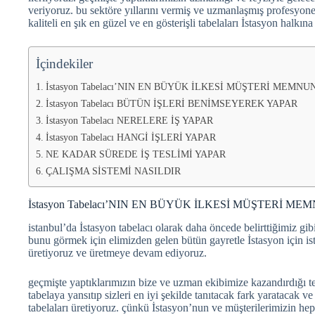
veriyoruz. bu sektöre yıllarını vermiş ve uzmanlaşmış profesyone
kaliteli en şık en güzel ve en gösterişli tabelaları İstasyon halkın
İçindekiler
İstasyon Tabelacı’NIN EN BÜYÜK İLKESİ MÜŞTERİ MEMNU
İstasyon Tabelacı BÜTÜN İŞLERİ BENİMSEYEREK YAPAR
İstasyon Tabelacı NERELERE İŞ YAPAR
İstasyon Tabelacı HANGİ İŞLERİ YAPAR
NE KADAR SÜREDE İŞ TESLİMİ YAPAR
ÇALIŞMA SİSTEMİ NASILDIR
İstasyon Tabelacı’NIN EN BÜYÜK İLKESİ MÜŞTERİ ME
istanbul’da İstasyon tabelacı olarak daha öncede belirttiğimiz gib
bunu görmek için elimizden gelen bütün gayretle İstasyon için ista
üretiyoruz ve üretmeye devam ediyoruz.
geçmişte yaptıklarımızın bize ve uzman ekibimize kazandırdığı tec
tabelaya yansıtıp sizleri en iyi şekilde tanıtacak fark yaratacak 
tabelaları üretiyoruz. çünkü İstasyon’nun ve müşterilerimizin heps