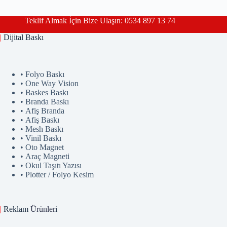
Teklif Almak İçin Bize Ulaşın: 0534 897 13 74
|
Dijital Baskı
• Folyo Baskı
• One Way Vision
• Baskes Baskı
• Branda Baskı
• Afiş Branda
• Afiş Baskı
• Mesh Baskı
• Vinil Baskı
• Oto Magnet
• Araç Magneti
• Okul Taşıtı Yazısı
• Plotter / Folyo Kesim
|
Reklam
Ürünler
i