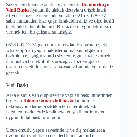
Sizler hem hizmete ait detaylar hem de
Ihlamurkuyu
Vinil Baskı
fiyatları ile alakalı detaylara erişebilmek
istiyor iseniz site içerisinde yer alan 0216 316 80 77
sabit numaradan bize çağrı bırakabilirsiniz ve ölçü keşifi
talebinde bulunabilirsiniz. Biz size en uygun teklifi size
vermek için bir çalışma sunacağız.
0534 897 13 74 gsm numaramızdan bizi arayıp yada
whatsapp’dan yaptırmak istediğiniz işin bilgilerini
bizimle paylaştığınız anda size en uygun fiyatı vermek
için hızlıca bir teklif oluşturacağız. Bizden grafik
tasarım desteğide almak istiyorsanız bunuda belirtmeniz
gerekli.
Vinil Baskı
Arka kısmı siyah olup üzerine yapılan baskı türlerinden
biri olan
Ihlamurkuyu vinil baskı
tanıtımı ve
dekorasyon alanında sıklıkla tercih edilmektedir.
İstenilen modellerde kesilmeye ve şekillendirilmeye
uygun dijital baskı ürünüdür.
Uzun ömürlü yapısı sayesinde iç ve dış mekanlarda
uygun olan vinil baskı çeşitleri iç mekanlarda