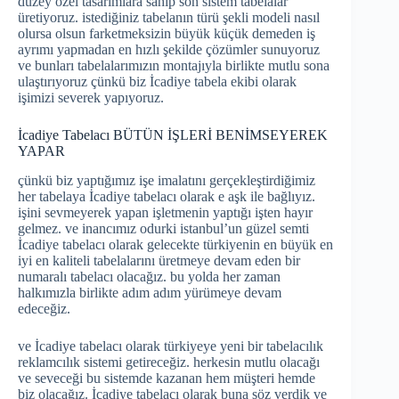
düzey özel tasarımlara sahip son sistem tabelalar
üretiyoruz. istediğiniz tabelanın türü şekli modeli nasıl
olursa olsun farketmeksizin büyük küçük demeden iş
ayrımı yapmadan en hızlı şekilde çözümler sunuyoruz
ve bunları tabelalarımızın montajıyla birlikte mutlu sona
ulaştırıyoruz çünkü biz İcadiye tabela ekibi olarak
işimizi severek yapıyoruz.
İcadiye Tabelacı BÜTÜN İŞLERİ BENİMSEYEREK
YAPAR
çünkü biz yaptığımız işe imalatını gerçekleştirdiğimiz
her tabelaya İcadiye tabelacı olarak e aşk ile bağlıyız.
işini sevmeyerek yapan işletmenin yaptığı işten hayır
gelmez. ve inancımız odurki istanbul’un güzel semti
İcadiye tabelacı olarak gelecekte türkiyenin en büyük en
iyi en kaliteli tabelalarını üretmeye devam eden bir
numaralı tabelacı olacağız. bu yolda her zaman
halkımızla birlikte adım adım yürümeye devam
edeceğiz.
ve İcadiye tabelacı olarak türkiyeye yeni bir tabelacılık
reklamcılık sistemi getireceğiz. herkesin mutlu olacağı
ve seveceği bu sistemde kazanan hem müşteri hemde
biz olacağız. İcadiye tabelacı olarak buna söz verdik ve