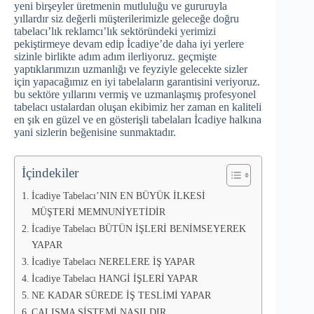
yeni birşeyler üretmenin mutluluğu ve gururuyla
yıllardır siz değerli müşterilerimizle geleceğe doğru
tabelacı’lık reklamcı’lık sektöründeki yerimizi
pekiştirmeye devam edip İcadiye’de daha iyi yerlere
sizinle birlikte adım adım ilerliyoruz. geçmişte
yaptıklarımızın uzmanlığı ve feyziyle gelecekte sizler
için yapacağımız en iyi tabelaların garantisini veriyoruz.
bu sektöre yıllarını vermiş ve uzmanlaşmış profesyonel
tabelacı ustalardan oluşan ekibimiz her zaman en kaliteli
en şık en güzel ve en gösterişli tabelaları İcadiye halkına
yani sizlerin beğenisine sunmaktadır.
İçindekiler
İcadiye Tabelacı’NIN EN BÜYÜK İLKESİ
MÜŞTERİ MEMNUNİYETİDİR
İcadiye Tabelacı BÜTÜN İŞLERİ BENİMSEYEREK
YAPAR
İcadiye Tabelacı NERELERE İŞ YAPAR
İcadiye Tabelacı HANGİ İŞLERİ YAPAR
NE KADAR SÜREDE İŞ TESLİMİ YAPAR
ÇALIŞMA SİSTEMİ NASILDIR