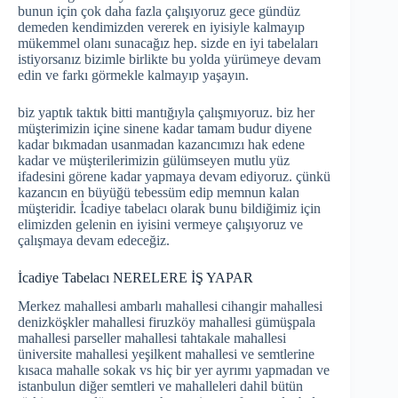
bunun için çok daha fazla çalışıyoruz gece gündüz
demeden kendimizden vererek en iyisiyle kalmayıp
mükemmel olanı sunacağız hep. sizde en iyi tabelaları
istiyorsanız bizimle birlikte bu yolda yürümeye devam
edin ve farkı görmekle kalmayıp yaşayın.
biz yaptık taktık bitti mantığıyla çalışmıyoruz. biz her
müşterimizin içine sinene kadar tamam budur diyene
kadar bıkmadan usanmadan kazancımızı hak edene
kadar ve müşterilerimizin gülümseyen mutlu yüz
ifadesini görene kadar yapmaya devam ediyoruz. çünkü
kazancın en büyüğü tebessüm edip memnun kalan
müşteridir. İcadiye tabelacı olarak bunu bildiğimiz için
elimizden gelenin en iyisini vermeye çalışıyoruz ve
çalışmaya devam edeceğiz.
İcadiye Tabelacı NERELERE İŞ YAPAR
Merkez mahallesi ambarlı mahallesi cihangir mahallesi
denizköşkler mahallesi firuzköy mahallesi gümüşpala
mahallesi parseller mahallesi tahtakale mahallesi
üniversite mahallesi yeşilkent mahallesi ve semtlerine
kısaca mahalle sokak vs hiç bir yer ayrımı yapmadan ve
istanbulun diğer semtleri ve mahalleleri dahil bütün