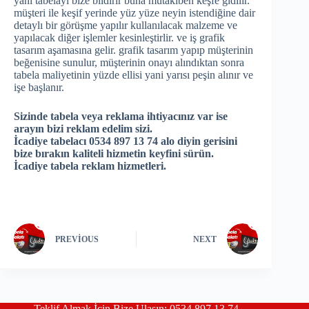
yani tabelayı bize bildirir buna mütakiben keşfe gidilir.
müşteri ile keşif yerinde yüz yüze neyin istendiğine dair
detaylı bir görüşme yapılır kullanılacak malzeme ve
yapılacak diğer işlemler kesinleştirlir. ve iş grafik
tasarım aşamasına gelir. grafik tasarım yapıp müşterinin
beğenisine sunulur, müşterinin onayı alındıktan sonra
tabela maliyetinin yüzde ellisi yani yarısı peşin alınır ve
işe başlanır.
Sizinde tabela veya reklama ihtiyacınız var ise
arayın bizi reklam edelim sizi.
İcadiye tabelacı 0534 897 13 74 alo diyin gerisini
bize bırakın kaliteli hizmetin keyfini sürün.
İcadiye tabela reklam hizmetleri.
PREVIOUS
NEXT
Teklif Almak İçin Bize Ulaşın: 0534 897 13 74