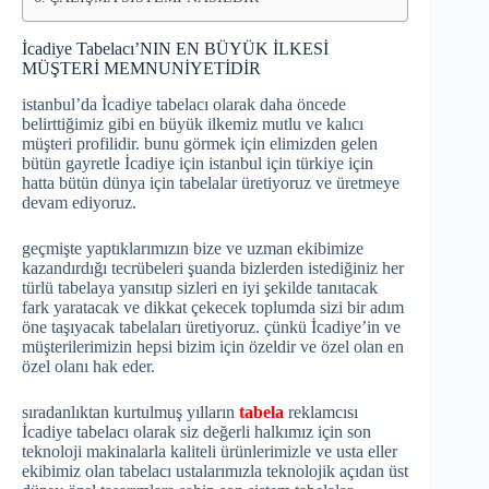
İcadiye Tabelacı’NIN EN BÜYÜK İLKESİ
MÜŞTERİ MEMNUNİYETİDİR
istanbul’da İcadiye tabelacı olarak daha öncede
belirttiğimiz gibi en büyük ilkemiz mutlu ve kalıcı
müşteri profilidir. bunu görmek için elimizden gelen
bütün gayretle İcadiye için istanbul için türkiye için
hatta bütün dünya için tabelalar üretiyoruz ve üretmeye
devam ediyoruz.
geçmişte yaptıklarımızın bize ve uzman ekibimize
kazandırdığı tecrübeleri şuanda bizlerden istediğiniz her
türlü tabelaya yansıtıp sizleri en iyi şekilde tanıtacak
fark yaratacak ve dikkat çekecek toplumda sizi bir adım
öne taşıyacak tabelaları üretiyoruz. çünkü İcadiye’in ve
müşterilerimizin hepsi bizim için özeldir ve özel olan en
özel olanı hak eder.
sıradanlıktan kurtulmuş yılların
tabela
reklamcısı
İcadiye tabelacı olarak siz değerli halkımız için son
teknoloji makinalarla kaliteli ürünlerimizle ve usta eller
ekibimiz olan tabelacı ustalarımızla teknolojik açıdan üst