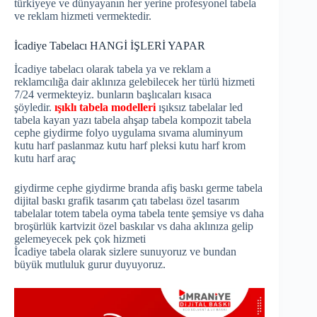
türkiyeye ve dünyayanın her yerine profesyonel tabela
ve reklam hizmeti vermektedir.
İcadiye Tabelacı HANGİ İŞLERİ YAPAR
İcadiye tabelacı olarak tabela ya ve reklam a
reklamcılığa dair aklınıza gelebilecek her türlü hizmeti
7/24 vermekteyiz. bunların başlıcaları kısaca
şöyledir.
ışıklı tabela modelleri
ışıksız tabelalar led
tabela kayan yazı tabela ahşap tabela kompozit tabela
cephe giydirme folyo uygulama sıvama aluminyum
kutu harf paslanmaz kutu harf pleksi kutu harf krom
kutu harf araç
giydirme cephe giydirme branda afiş baskı germe tabela
dijital baskı grafik tasarım çatı tabelası özel tasarım
tabelalar totem tabela oyma tabela tente şemsiye vs daha
broşürlük kartvizit özel baskılar vs daha aklınıza gelip
gelemeyecek pek çok hizmeti
İcadiye tabela olarak sizlere sunuyoruz ve bundan
büyük mutluluk gurur duyuyoruz.