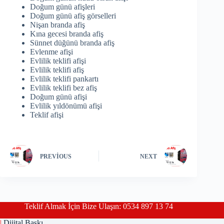
Doğum günü afişleri
Doğum günü afiş görselleri
Nişan branda afiş
Kına gecesi branda afiş
Sünnet düğünü branda afiş
Evlenme afişi
Evlilik teklifi afişi
Evlilik teklifi afiş
Evlilik teklifi pankartı
Evlilik teklifi bez afiş
Doğum günü afişi
Evlilik yıldönümü afişi
Teklif afişi
PREVIOUS
NEXT
Teklif Almak İçin Bize Ulaşın: 0534 897 13 74
|
Dijital Baskı