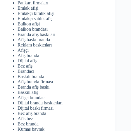
Pankart firmaları
Emlak afişi
Emlakçı kiralık afişi
Emlakçı satılık afiş
Balkon afişi
Balkon brandası
Branda afiş baskıları
Afiş baskı branda
Reklam baskıcıları
Afişçi
Afiş branda
Dijital afiş
Bez afiş
Brandacı
Baskılı branda
Afiş branda firması
Branda afiş baskı
Baskılı afiş
Afişçi brandacı
Dijital branda baskıcıları
Dijital baskı firması
Bez afiş branda
Afis bez
Bez branda
Kumaş bayrak