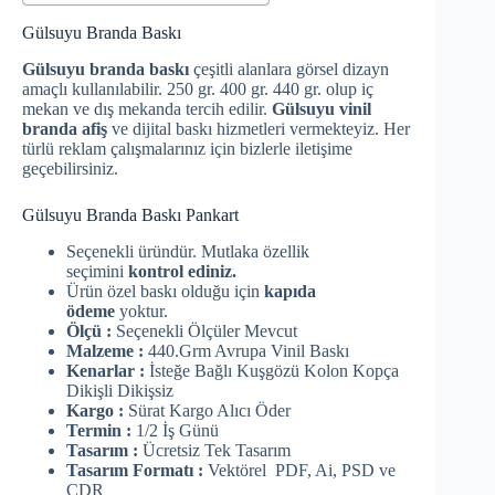
Gülsuyu Branda Baskı
Gülsuyu branda baskı
çeşitli alanlara görsel dizayn
amaçlı kullanılabilir. 250 gr. 400 gr. 440 gr. olup iç
mekan ve dış mekanda tercih edilir.
Gülsuyu vinil
branda afiş
ve dijital baskı hizmetleri vermekteyiz. Her
türlü reklam çalışmalarınız için bizlerle iletişime
geçebilirsiniz.
Gülsuyu Branda Baskı Pankart
Seçenekli üründür. Mutlaka özellik
seçimini
kontrol ediniz.
Ürün özel baskı olduğu için
kapıda
ödeme
yoktur.
Ölçü :
Seçenekli Ölçüler Mevcut
Malzeme :
440.Grm Avrupa Vinil Baskı
Kenarlar :
İsteğe Bağlı Kuşgözü Kolon Kopça
Dikişli Dikişsiz
Kargo :
Sürat Kargo Alıcı Öder
Termin :
1/2 İş Günü
Tasarım :
Ücretsiz Tek Tasarım
Tasarım Formatı :
Vektörel PDF, Ai, PSD ve
CDR