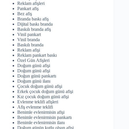
Reklam afişleri
Pankart afiş
Bez afiş
Branda baskı afiş
Dijital baskı branda
Baskılı branda afiş
Vinil pankart
Vinil branda
Baskılı branda
Reklam afişi
Reklam pankart baskı
Özel Gün Afişleri
Doğum günü afişi
Doğum günü afişi
Doğun günü pankartı
Doğum günü ilanı
Çocuk doğum günü afişi
Erkek çocuk doğum günü afişi
Kız çocuk doğum günü afişi
Evlenme teklifi afişleri
Afiş evlenme teklifi
Benimle evlenirmisin afişi
Benimle evlenirmisin pankartı
Benimle evlenirmisin ilanı
Doğum günün kutlu olsun afişi