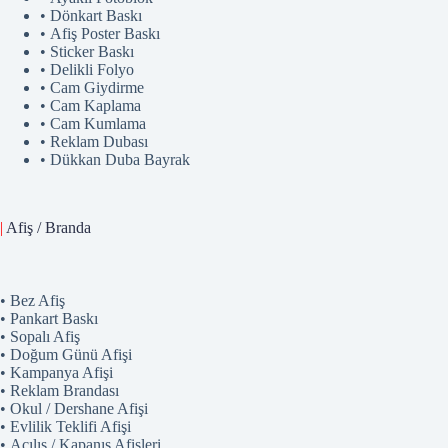
• Dönkart Baskı
• Afiş Poster Baskı
• Sticker Baskı
• Delikli Folyo
• Cam Giydirme
• Cam Kaplama
• Cam Kumlama
• Reklam Dubası
• Dükkan Duba Bayrak
|
Afiş / Branda
• Bez Afiş
• Pankart Baskı
• Sopalı Afiş
• Doğum Günü Afişi
• Kampanya Afişi
• Reklam Brandası
• Okul / Dershane Afişi
• Evlilik Teklifi Afişi
• Açılış / Kapanış Afişleri