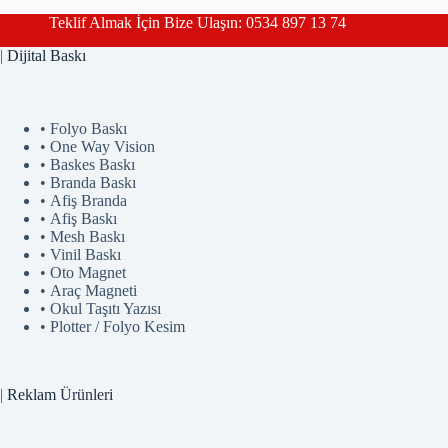
Teklif Almak İçin Bize Ulaşın: 0534 897 13 74
|
Dijital Baskı
• Folyo Baskı
• One Way Vision
• Baskes Baskı
• Branda Baskı
• Afiş Branda
• Afiş Baskı
• Mesh Baskı
• Vinil Baskı
• Oto Magnet
• Araç Magneti
• Okul Taşıtı Yazısı
• Plotter / Folyo Kesim
|
Reklam
Ürünler
i