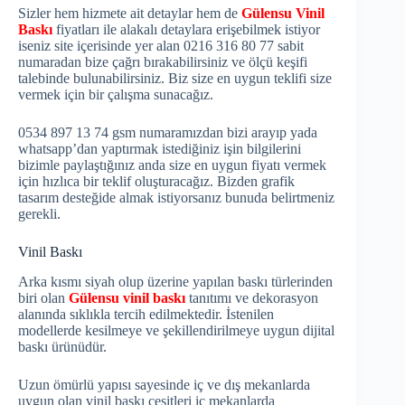
Sizler hem hizmete ait detaylar hem de
Gülensu Vinil
Baskı
fiyatları ile alakalı detaylara erişebilmek istiyor
iseniz site içerisinde yer alan 0216 316 80 77 sabit
numaradan bize çağrı bırakabilirsiniz ve ölçü keşifi
talebinde bulunabilirsiniz. Biz size en uygun teklifi size
vermek için bir çalışma sunacağız.
0534 897 13 74 gsm numaramızdan bizi arayıp yada
whatsapp’dan yaptırmak istediğiniz işin bilgilerini
bizimle paylaştığınız anda size en uygun fiyatı vermek
için hızlıca bir teklif oluşturacağız. Bizden grafik
tasarım desteğide almak istiyorsanız bunuda belirtmeniz
gerekli.
Vinil Baskı
Arka kısmı siyah olup üzerine yapılan baskı türlerinden
biri olan
Gülensu vinil baskı
tanıtımı ve dekorasyon
alanında sıklıkla tercih edilmektedir. İstenilen
modellerde kesilmeye ve şekillendirilmeye uygun dijital
baskı ürünüdür.
Uzun ömürlü yapısı sayesinde iç ve dış mekanlarda
uygun olan vinil baskı çeşitleri iç mekanlarda