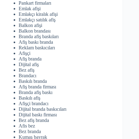
Pankart firmaları
Emlak afişi
Emlakçı kiralık afişi
Emlakçı satılık afiş
Balkon afişi
Balkon brandası
Branda afiş baskıları
Afiş baskı branda
Reklam baskıcıları
Afişçi
Afiş branda
Dijital afiş
Bez afiş
Brandacı
Baskılı branda
Afiş branda firması
Branda afiş baskı
Baskılı afiş
Afişçi brandacı
Dijital branda baskıcıları
Dijital baskı firması
Bez afiş branda
Afis bez
Bez branda
Kumaş bayrak