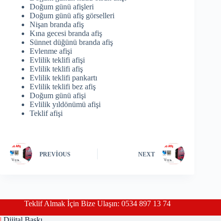
Doğum günü afişleri
Doğum günü afiş görselleri
Nişan branda afiş
Kına gecesi branda afiş
Sünnet düğünü branda afiş
Evlenme afişi
Evlilik teklifi afişi
Evlilik teklifi afiş
Evlilik teklifi pankartı
Evlilik teklifi bez afiş
Doğum günü afişi
Evlilik yıldönümü afişi
Teklif afişi
PREVIOUS
NEXT
Teklif Almak İçin Bize Ulaşın: 0534 897 13 74
|
Dijital Baskı