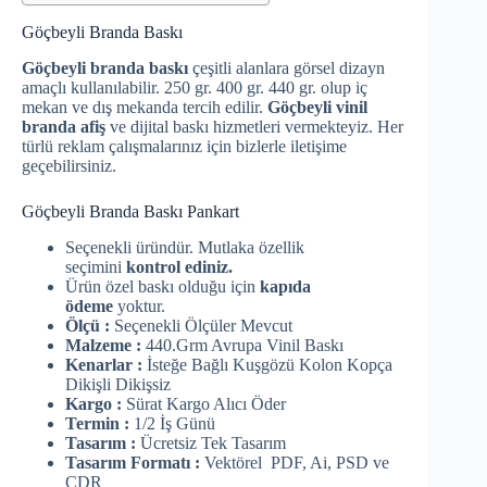
Göçbeyli Branda Baskı
Göçbeyli branda baskı
çeşitli alanlara görsel dizayn
amaçlı kullanılabilir. 250 gr. 400 gr. 440 gr. olup iç
mekan ve dış mekanda tercih edilir.
Göçbeyli vinil
branda afiş
ve dijital baskı hizmetleri vermekteyiz. Her
türlü reklam çalışmalarınız için bizlerle iletişime
geçebilirsiniz.
Göçbeyli Branda Baskı Pankart
Seçenekli üründür. Mutlaka özellik
seçimini
kontrol ediniz.
Ürün özel baskı olduğu için
kapıda
ödeme
yoktur.
Ölçü :
Seçenekli Ölçüler Mevcut
Malzeme :
440.Grm Avrupa Vinil Baskı
Kenarlar :
İsteğe Bağlı Kuşgözü Kolon Kopça
Dikişli Dikişsiz
Kargo :
Sürat Kargo Alıcı Öder
Termin :
1/2 İş Günü
Tasarım :
Ücretsiz Tek Tasarım
Tasarım Formatı :
Vektörel PDF, Ai, PSD ve
CDR