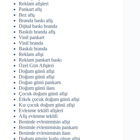
Reklam afişleri
Pankart afiş
Bez afiş
Branda baskı afiş
Dijital baskı branda
Baskılı branda afiş
Vinil pankart
Vinil branda
Baskılı branda
Reklam afişi
Reklam pankart baskı
Özel Gün Afişleri
Doğum günü afişi
Doğum günü afişi
Doğun günü pankartı
Doğum günü ilanı
Çocuk doğum günü afişi
Erkek çocuk doğum günü afişi
Kız çocuk doğum günü afişi
Evlenme teklifi afişleri
Afiş evlenme teklifi
Benimle evlenirmisin afişi
Benimle evlenirmisin pankartı
Benimle evlenirmisin ilanı
Doğum günün kutlu olsun afişi