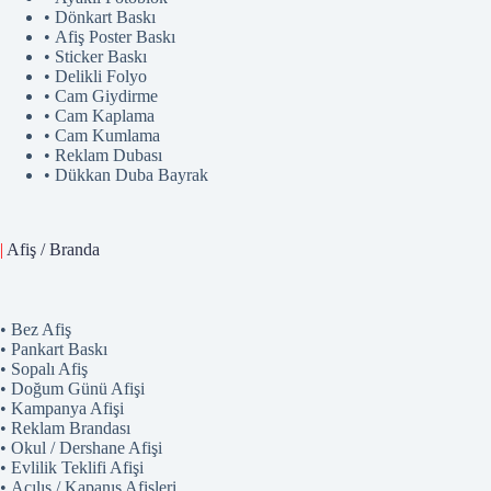
• Dönkart Baskı
• Afiş Poster Baskı
• Sticker Baskı
• Delikli Folyo
• Cam Giydirme
• Cam Kaplama
• Cam Kumlama
• Reklam Dubası
• Dükkan Duba Bayrak
|
Afiş / Branda
• Bez Afiş
• Pankart Baskı
• Sopalı Afiş
• Doğum Günü Afişi
• Kampanya Afişi
• Reklam Brandası
• Okul / Dershane Afişi
• Evlilik Teklifi Afişi
• Açılış / Kapanış Afişleri