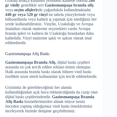
Gramaj artıkça kullanım yerindeki kalitede önemli
280
gr vinily
genellikle seri
Gaziosmanpaşa branda afiş
veya
seçim afişleri
nde çoğunlukda kullanılmaktadır.
440 gr veya 520 gr vinyl
ise tabela yüzeylerinde veya
bilboardlarda veya kaliteli iş yapmak için istediğiniz her
yerde kullanabilirsiniz. Vinylin, Uzakdoğu ve Avrupa
imalatları olarak malzeme seçenekleri vardır Avrupa
branda ipleri ve kalitesi ile Uzakdoğu brandadan daha
kalitelidir, Vinyl malzeme ışıklı ve ışıksız olarak imal
edilmektedir.
Gaziosmanpaşa Afiş Baskı
Gaziosmanpaşa Branda Afiş
, dijital baskı çeşitleri
arasında en çok tercih edilen reklam ürünü olmuştur.
Halk arasında branda baskı olarak bilinen vinil baskı
özellikle uzun süreli kullanımlar için tercih edilmektedir.
Gözümüz ile görebileceğimiz her alanda
kullanıldığından açık hava reklamcılığında da cazip olan
dijital baskı çeşitlerindendir.
Gaziosmanpaşa Branda
Afiş Baskı
hizmetlerimizden almak istiyor iseniz
önceden yapmış olduğumuz vinil baskı örneklerimizi
inceleyerek bizimle iletişime geçebilirsiniz.