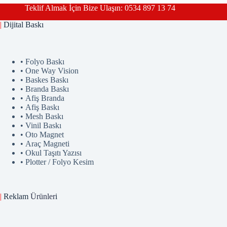
Teklif Almak İçin Bize Ulaşın: 0534 897 13 74
|
Dijital Baskı
• Folyo Baskı
• One Way Vision
• Baskes Baskı
• Branda Baskı
• Afiş Branda
• Afiş Baskı
• Mesh Baskı
• Vinil Baskı
• Oto Magnet
• Araç Magneti
• Okul Taşıtı Yazısı
• Plotter / Folyo Kesim
|
Reklam
Ürünler
i