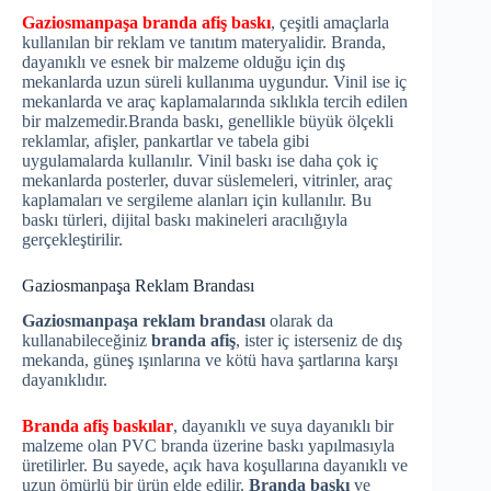
Gaziosmanpaşa
branda afiş baskı
, çeşitli amaçlarla
kullanılan bir reklam ve tanıtım materyalidir. Branda,
dayanıklı ve esnek bir malzeme olduğu için dış
mekanlarda uzun süreli kullanıma uygundur. Vinil ise iç
mekanlarda ve araç kaplamalarında sıklıkla tercih edilen
bir malzemedir.Branda baskı, genellikle büyük ölçekli
reklamlar, afişler, pankartlar ve tabela gibi
uygulamalarda kullanılır. Vinil baskı ise daha çok iç
mekanlarda posterler, duvar süslemeleri, vitrinler, araç
kaplamaları ve sergileme alanları için kullanılır. Bu
baskı türleri, dijital baskı makineleri aracılığıyla
gerçekleştirilir.
Gaziosmanpaşa Reklam Brandası
Gaziosmanpaşa reklam brandası
olarak da
kullanabileceğiniz
branda afiş
, ister iç isterseniz de dış
mekanda, güneş ışınlarına ve kötü hava şartlarına karşı
dayanıklıdır.
Branda afiş baskılar
, dayanıklı ve suya dayanıklı bir
malzeme olan PVC branda üzerine baskı yapılmasıyla
üretilirler. Bu sayede, açık hava koşullarına dayanıklı ve
uzun ömürlü bir ürün elde edilir.
Branda baskı
ve