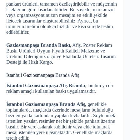
pankart ürünleri, tamamen özelleştirilebilir ve müşterinin
isteklerine göre tasarlanabilirler. Bu sayede, markanızın
veya organizasyonunuzun mesajını en etkili şekilde
iletecek tasarımlar oluşturabilirsiniz. Ayrıca, bu
ürünlerin üretimi oldukça hızlıdır ve kısa sürede teslim
edilebilirler.
Gaziosmanpaşa Branda Baskı
, Afiş, Poster Reklam
Baskı Ürünleri Uygun Fiyatlı Kaliteli Malzeme ve
Üretimi. Dilediğiniz ölçü ve Ebatlarda Ücretsiz Tasarım
Desteği ile Hızlı Kargo.
İstanbul Gaziosmanpaşa Branda Afiş
İstanbul Gaziosmanpaşa Afiş Branda
, tanıtım ya da
reklam amaçlı kullanılan baskı uygulamasıdır.
İstanbul Gaziosmanpaşa Branda Afiş
, genellikle
toplantılarda, maçlarda üzerinde mesajların bulunduğu
bezden ya da kartondan yapılan levhalardır. Söylenmek
istenilen yazılar, resimler net bir şekilde pankart üzerine
basılır. Bir yere asılarak sabitlenir veya elde tutularak
mesaj istenilen yere ulaşmaktadır. Genellikle maçlarda
tercih edilir.