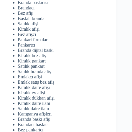
Branda baskıcısı
Brandacı
Bez afiş
Baskılı branda
Satılık afişi
Kiralık afişi
Bez afişci
Pankart firmaları
Pankartcı
Branda dijital baskı
Kiralık bez afiş
Kiralık pankart
Satılık pankart
Satılık branda afiş
Emlakçı afişi
Emlak satış bez afiş
Kiralık daire afişi
Kiralık ev afişi
Kiralık dükkan afişi
Kiralık daire ilanı
Satılık daire ilanı
Kampanya afişleri
Branda baskı afiş
Brandacı baskıcı
Bez pankartcı