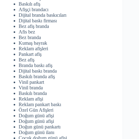
Baskılı afiş
Afişçi brandacı
Dijital branda baskıcıları
Dijital baskı firması
Bez afiş branda
Afis bez
Bez branda
Kumaş bayrak
Reklam afişleri
Pankart afiş
Bez afiş
Branda baskı afiş
Dijital baskı branda
Baskılı branda afiş
Vinil pankart
Vinil branda
Baskılı branda
Reklam afişi
Reklam pankart baskı
Özel Gün Afişleri
Doğum günü afişi
Doğum günü afişi
Doğun günü pankartı
Doğum günü ilanı
Çocuk doğum günü afişi