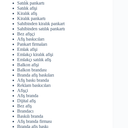
Satılık pankartı
Satılık afişi
Kiralık afiş
Kiralık pankartı
Sahibinden kiralık pankart
Sahibinden satılık pankartı
Bez afişçi
Afiş baskıcıları
Pankart firmaları
Emlak afişi
Emlakçı kiralık afişi
Emlakçı satılık afiş
Balkon afişi
Balkon brandası
Branda afiş baskıları
Afiş baskı branda
Reklam baskıcıları
Afişçi
Afiş branda
Dijital afiş
Bez afiş
Brandacı
Baskılı branda
Afiş branda firması
Branda afiş baskı