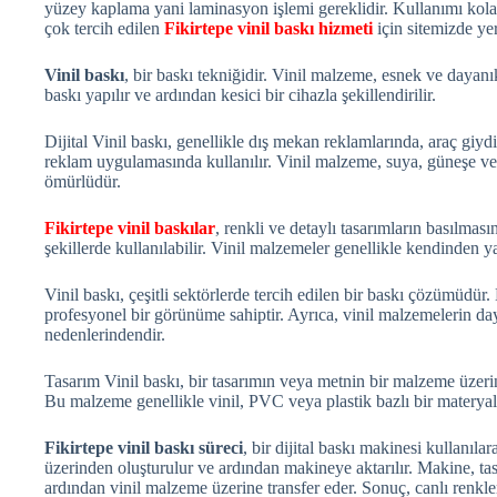
yüzey kaplama yani laminasyon işlemi gereklidir. Kullanımı ko
çok tercih edilen
Fikirtepe vinil baskı hizmeti
için sitemizde yer
Vinil baskı
, bir baskı tekniğidir. Vinil malzeme, esnek ve dayanı
baskı yapılır ve ardından kesici bir cihazla şekillendirilir.
Dijital Vinil baskı, genellikle dış mekan reklamlarında, araç giydi
reklam uygulamasında kullanılır. Vinil malzeme, suya, güneşe ve 
ömürlüdür.
Fikirtepe vinil baskılar
, renkli ve detaylı tasarımların basılması
şekillerde kullanılabilir. Vinil malzemeler genellikle kendinden 
Vinil baskı, çeşitli sektörlerde tercih edilen bir baskı çözümüdür
profesyonel bir görünüme sahiptir. Ayrıca, vinil malzemelerin da
nedenlerindendir.
Tasarım Vinil baskı, bir tasarımın veya metnin bir malzeme üzerine
Bu malzeme genellikle vinil, PVC veya plastik bazlı bir materyal
Fikirtepe vinil baskı süreci
, bir dijital baskı makinesi kullanılar
üzerinden oluşturulur ve ardından makineye aktarılır. Makine, ta
ardından vinil malzeme üzerine transfer eder. Sonuç, canlı renkler