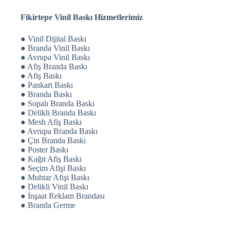
Fikirtepe Vinil Baskı Hizmetlerimiz
● Vinil Dijital Baskı
● Branda Vinil Baskı
● Avrupa Vinil Baskı
● Afiş Branda Baskı
● Afiş Baskı
● Pankart Baskı
● Branda Baskı
● Sopalı Branda Baskı
● Delikli Branda Baskı
● Mesh Afiş Baskı
● Avrupa Branda Baskı
● Çin Branda Baskı
● Poster Baskı
● Kağıt Afiş Baskı
● Seçim Afişi Baskı
● Muhtar Afişi Baskı
● Delikli Vinil Baskı
● İnşaat Reklam Brandası
● Branda Germe