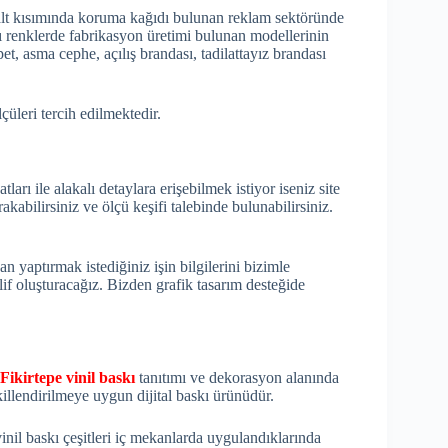
alt kısımında koruma kağıdı bulunan reklam sektöründe
 renklerde fabrikasyon üretimi bulunan modellerinin
rapet, asma cephe, açılış brandası, tadilattayız brandası
üleri tercih edilmektedir.
atları ile alakalı detaylara erişebilmek istiyor iseniz site
kabilirsiniz ve ölçü keşifi talebinde bulunabilirsiniz.
aptırmak istediğiniz işin bilgilerini bizimle
klif oluşturacağız. Bizden grafik tasarım desteğide
Fikirtepe vinil baskı
tanıtımı ve dekorasyon alanında
killendirilmeye uygun dijital baskı ürünüdür.
nil baskı çeşitleri iç mekanlarda uygulandıklarında