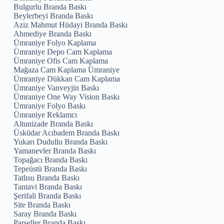
Bulgurlu Branda Baskı
Beylerbeyi Branda Baskı
Aziz Mahmut Hüdayi Branda Baskı
Ahmediye Branda Baskı
Ümraniye Folyo Kaplama
Ümraniye Depo Cam Kaplama
Ümraniye Ofis Cam Kaplama
Mağaza Cam Kaplama Ümraniye
Ümraniye Dükkan Cam Kaplama
Ümraniye Vanveyjin Baskı
Ümraniye One Way Vision Baskı
Ümraniye Folyo Baskı
Ümraniye Reklamcı
Altunizade Branda Baskı
Üsküdar Acıbadem Branda Baskı
Yukarı Dudullu Branda Baskı
Yamanevler Branda Baskı
Topağacı Branda Baskı
Tepeüstü Branda Baskı
Tatlısu Branda Baskı
Tantavi Branda Baskı
Şerifali Branda Baskı
Site Branda Baskı
Saray Branda Baskı
Parseller Branda Baskı