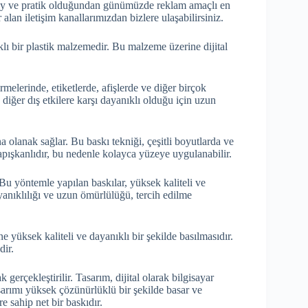
lay ve pratik olduğundan günümüzde reklam amaçlı en
 alan iletişim kanallarımızdan bizlere ulaşabilirsiniz.
klı bir plastik malzemedir. Bu malzeme üzerine dijital
rmelerinde, etiketlerde, afişlerde ve diğer birçok
diğer dış etkilere karşı dayanıklı olduğu için uzun
na olanak sağlar. Bu baskı tekniği, çeşitli boyutlarda ve
yapışkanlıdır, bu nedenle kolayca yüzeye uygulanabilir.
. Bu yöntemle yapılan baskılar, yüksek kaliteli ve
yanıklılığı ve uzun ömürlülüğü, tercih edilme
 yüksek kaliteli ve dayanıklı bir şekilde basılmasıdır.
dir.
ak gerçekleştirilir. Tasarım, dijital olarak bilgisayar
sarımı yüksek çözünürlüklü bir şekilde basar ve
e sahip net bir baskıdır.