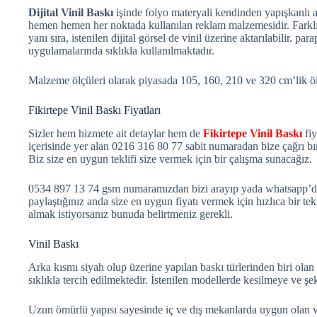
Dijital Vinil Baskı
işinde folyo materyali kendinden yapışkanlı 
hemen hemen her noktada kullanılan reklam malzemesidir. Farklı
yanı sıra, istenilen dijital görsel de vinil üzerine aktarılabilir. pa
uygulamalarında sıklıkla kullanılmaktadır.
Malzeme ölçüleri olarak piyasada 105, 160, 210 ve 320 cm’lik ölç
Fikirtepe Vinil Baskı Fiyatları
Sizler hem hizmete ait detaylar hem de
Fikirtepe Vinil Baskı
fiy
içerisinde yer alan 0216 316 80 77 sabit numaradan bize çağrı bıra
Biz size en uygun teklifi size vermek için bir çalışma sunacağız.
0534 897 13 74 gsm numaramızdan bizi arayıp yada whatsapp’dan y
paylaştığınız anda size en uygun fiyatı vermek için hızlıca bir te
almak istiyorsanız bunuda belirtmeniz gerekli.
Vinil Baskı
Arka kısmı siyah olup üzerine yapılan baskı türlerinden biri olan
sıklıkla tercih edilmektedir. İstenilen modellerde kesilmeye ve şe
Uzun ömürlü yapısı sayesinde iç ve dış mekanlarda uygun olan vi