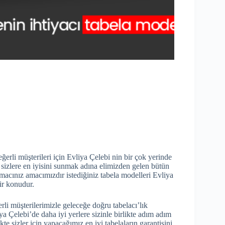
ğerli müşterileri için Evliya Çelebi nin bir çok yerinde
da sizlere en iyisini sunmak adına elimizden gelen bütün
acınız amacımızdır istediğiniz tabela modelleri Evliya
ir konudur.
rli müşterilerimizle geleceğe doğru tabelacı’lık
a Çelebi’de daha iyi yerlere sizinle birlikte adım adım
te sizler için yapacağımız en iyi tabelaların garantisini