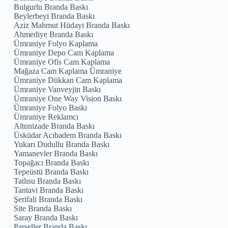
Bulgurlu Branda Baskı
Beylerbeyi Branda Baskı
Aziz Mahmut Hüdayi Branda Baskı
Ahmediye Branda Baskı
Ümraniye Folyo Kaplama
Ümraniye Depo Cam Kaplama
Ümraniye Ofis Cam Kaplama
Mağaza Cam Kaplama Ümraniye
Ümraniye Dükkan Cam Kaplama
Ümraniye Vanveyjin Baskı
Ümraniye One Way Vision Baskı
Ümraniye Folyo Baskı
Ümraniye Reklamcı
Altunizade Branda Baskı
Üsküdar Acıbadem Branda Baskı
Yukarı Dudullu Branda Baskı
Yamanevler Branda Baskı
Topağacı Branda Baskı
Tepeüstü Branda Baskı
Tatlısu Branda Baskı
Tantavi Branda Baskı
Şerifali Branda Baskı
Site Branda Baskı
Saray Branda Baskı
Parseller Branda Baskı