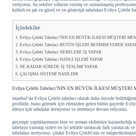
veriyoruz. bu sektöre yıllarını vermiş ve uzmanlaşmış profesyone
kaliteli en şık en güzel ve en gösterişli tabelaları Evliya Çelebi 
İçindekiler
Evliya Çelebi Tabelacı’NIN EN BÜYÜK İLKESİ MÜŞTERİ 
Evliya Çelebi Tabelacı BÜTÜN İŞLERİ BENİMSEYEREK YAPA
Evliya Çelebi Tabelacı NERELERE İŞ YAPAR
Evliya Çelebi Tabelacı HANGİ İŞLERİ YAPAR
NE KADAR SÜREDE İŞ TESLİMİ YAPAR
ÇALIŞMA SİSTEMİ NASILDIR
Evliya Çelebi Tabelacı’NIN EN BÜYÜK İLKESİ MÜŞTE
istanbul’da Evliya Çelebi tabelacı olarak daha öncede belirttiğim
profilidir. bunu görmek için elimizden gelen bütün gayretle Evliya
dünya için tabelalar üretiyoruz ve üretmeye devam ediyoruz.
geçmişte yaptıklarımızın bize ve uzman ekibimize kazandırdığı tec
tabelaya yansıtıp sizleri en iyi şekilde tanıtacak fark yaratacak 
tabelaları üretiyoruz. çünkü Evliya Çelebi’nin ve müşterilerimizin