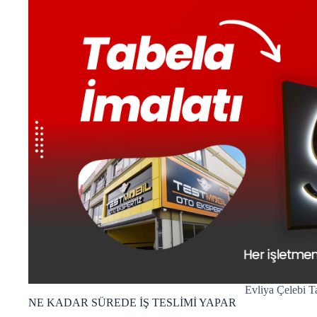
Evliya Çelebi T
NE KADAR SÜREDE İŞ TESLİMİ YAPAR