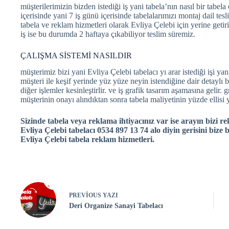
müşterilerimizin bizden istediği iş yani tabela’nın nasıl bir tab
içerisinde yani 7 iş günü içerisinde tabelalarımızı montaj dail tes
tabela ve reklam hizmetleri olarak Evliya Çelebi için yerine getiri
iş ise bu durumda 2 haftaya çıkabiliyor teslim süremiz.
ÇALIŞMA SİSTEMİ NASILDIR
müşterimiz bizi yani Evliya Çelebi tabelacı yı arar istediği işi yan
müşteri ile keşif yerinde yüz yüze neyin istendiğine dair detaylı
diğer işlemler kesinleştirlir. ve iş grafik tasarım aşamasına gelir.
müşterinin onayı alındıktan sonra tabela maliyetinin yüzde ellisi ya
Sizinde tabela veya reklama ihtiyacınız var ise arayın bizi re
Evliya Çelebi tabelacı 0534 897 13 74 alo diyin gerisini bize b
Evliya Çelebi tabela reklam hizmetleri.
PREVIOUS
YAZI
Deri Organize Sanayi Tabelacı