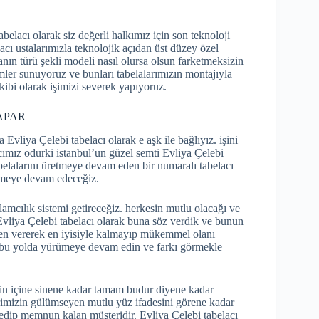
belacı olarak siz değerli halkımız için son teknoloji
lacı ustalarımızla teknolojik açıdan üst düzey özel
lanın türü şekli modeli nasıl olursa olsun farketmeksizin
er sunuyoruz ve bunları tabelalarımızın montajıyla
kibi olarak işimizi severek yapıyoruz.
YAPAR
 Evliya Çelebi tabelacı olarak e aşk ile bağlıyız. işini
cımız odurki istanbul’un güzel semti Evliya Çelebi
tabelalarını üretmeye devam eden bir numaralı tabelacı
rümeye devam edeceğiz.
klamcılık sistemi getireceğiz. herkesin mutlu olacağı ve
vliya Çelebi tabelacı olarak buna söz verdik ve bunun
en vererek en iyisiyle kalmayıp mükemmel olanı
kte bu yolda yürümeye devam edin ve farkı görmekle
izin içine sinene kadar tamam budur diyene kadar
imizin gülümseyen mutlu yüz ifadesini görene kadar
ip memnun kalan müşteridir. Evliya Çelebi tabelacı