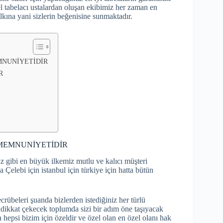
l tabelacı ustalardan oluşan ekibimiz her zaman en
halkına yani sizlerin beğenisine sunmaktadır.
MEMNUNİYETİDİR
R
Rİ MEMNUNİYETİDİR
iz gibi en büyük ilkemiz mutlu ve kalıcı müşteri
 Çelebi için istanbul için türkiye için hatta bütün
rübeleri şuanda bizlerden istediğiniz her türlü
ve dikkat çekecek toplumda sizi bir adım öne taşıyacak
 hepsi bizim için özeldir ve özel olan en özel olanı hak