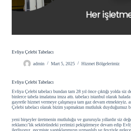
Evliya Çelebi Tabelacı
admin
Mart 5, 2025
Hizmet Bölgelerimiz
Evliya Çelebi Tabelacı
Evliya Çelebi tabelacı bundan tam 28 yıl önce çıktığı yolda siz de
binlerce tabela imalatına imza attı. tabelacı istanbul olarak hala
gayretle hizmet vermeye çalışmaya tam gaz devam etmekteyiz. am
Çelebi tabelacı olarak bizim yapmaktan mutluluk duyduğumuz b
yeni birşeyler üretmenin mutluluğu ve gururuyla yıllardır siz değe
reklamcı’lık sektöründeki yerimizi pekiştirmeye devam edip Evliy
ilerliyoruz. geçmişte yaptıklarımızın uzmanlığı ve feyziyle gelecek