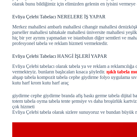
olarak bunu bildiğimiz için elimizden gelenin en iyisini vermeye
Evliya Çelebi Tabelacı NERELERE İŞ YAPAR
Merkez mahallesi ambarlı mahallesi cihangir mahallesi denizköş
parseller mahallesi tahtakale mahallesi üniversite mahallesi yeşi
hiç bir yer ayrımı yapmadan ve istanbulun diğer semtleri ve maha
profesyonel tabela ve reklam hizmeti vermektedir.
Evliya Çelebi Tabelacı HANGİ İŞLERİ YAPAR
Evliya Çelebi tabelacı olarak tabela ya ve reklam a reklamcılığa d
vermekteyiz. bunların başlıcaları kısaca şöyledir.
ışıklı tabela mo
ahşap tabela kompozit tabela cephe giydirme folyo uygulama sı
kutu harf krom kutu harf araç
giydirme cephe giydirme branda afiş baskı germe tabela dijital bask
totem tabela oyma tabela tente şemsiye vs daha broşürlük kartviz
çok hizmeti
Evliya Çelebi tabela olarak sizlere sunuyoruz ve bundan büyük 