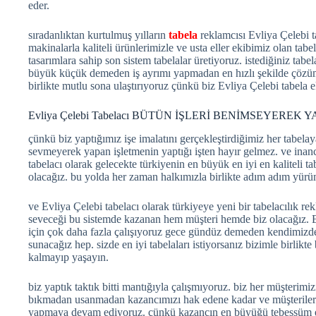
eder.
sıradanlıktan kurtulmuş yılların
tabela
reklamcısı Evliya Çelebi ta
makinalarla kaliteli ürünlerimizle ve usta eller ekibimiz olan tabe
tasarımlara sahip son sistem tabelalar üretiyoruz. istediğiniz tabe
büyük küçük demeden iş ayrımı yapmadan en hızlı şekilde çözüml
birlikte mutlu sona ulaştırıyoruz çünkü biz Evliya Çelebi tabela e
Evliya Çelebi Tabelacı BÜTÜN İŞLERİ BENİMSEYEREK 
çünkü biz yaptığımız işe imalatını gerçekleştirdiğimiz her tabelaya
sevmeyerek yapan işletmenin yaptığı işten hayır gelmez. ve inan
tabelacı olarak gelecekte türkiyenin en büyük en iyi en kaliteli 
olacağız. bu yolda her zaman halkımızla birlikte adım adım yü
ve Evliya Çelebi tabelacı olarak türkiyeye yeni bir tabelacılık re
seveceği bu sistemde kazanan hem müşteri hemde biz olacağız. E
için çok daha fazla çalışıyoruz gece gündüz demeden kendimizd
sunacağız hep. sizde en iyi tabelaları istiyorsanız bizimle birli
kalmayıp yaşayın.
biz yaptık taktık bitti mantığıyla çalışmıyoruz. biz her müşterim
bıkmadan usanmadan kazancımızı hak edene kadar ve müşteriler
yapmaya devam ediyoruz. çünkü kazancın en büyüğü tebessüm ed