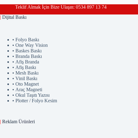
Teklif Almak İçin Bize Ulaşın: 0534 897 13 74
|
Dijital Baskı
• Folyo Baskı
• One Way Vision
• Baskes Baskı
• Branda Baskı
• Afiş Branda
• Afiş Baskı
• Mesh Baskı
• Vinil Baskı
• Oto Magnet
• Araç Magneti
• Okul Taşıtı Yazısı
• Plotter / Folyo Kesim
|
Reklam
Ürünler
i