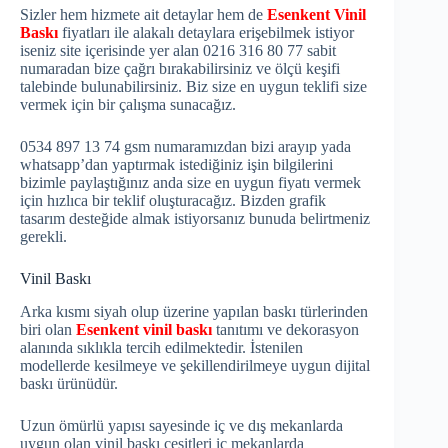
Sizler hem hizmete ait detaylar hem de
Esenkent Vinil
Baskı
fiyatları ile alakalı detaylara erişebilmek istiyor
iseniz site içerisinde yer alan 0216 316 80 77 sabit
numaradan bize çağrı bırakabilirsiniz ve ölçü keşifi
talebinde bulunabilirsiniz. Biz size en uygun teklifi size
vermek için bir çalışma sunacağız.
0534 897 13 74 gsm numaramızdan bizi arayıp yada
whatsapp’dan yaptırmak istediğiniz işin bilgilerini
bizimle paylaştığınız anda size en uygun fiyatı vermek
için hızlıca bir teklif oluşturacağız. Bizden grafik
tasarım desteğide almak istiyorsanız bunuda belirtmeniz
gerekli.
Vinil Baskı
Arka kısmı siyah olup üzerine yapılan baskı türlerinden
biri olan
Esenkent vinil baskı
tanıtımı ve dekorasyon
alanında sıklıkla tercih edilmektedir. İstenilen
modellerde kesilmeye ve şekillendirilmeye uygun dijital
baskı ürünüdür.
Uzun ömürlü yapısı sayesinde iç ve dış mekanlarda
uygun olan vinil baskı çeşitleri iç mekanlarda