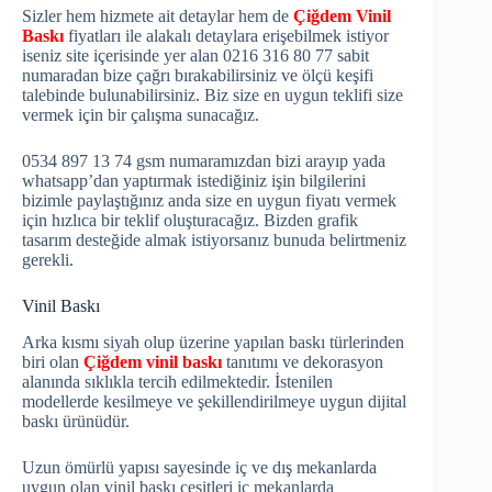
Sizler hem hizmete ait detaylar hem de
Çiğdem Vinil
Baskı
fiyatları ile alakalı detaylara erişebilmek istiyor
iseniz site içerisinde yer alan 0216 316 80 77 sabit
numaradan bize çağrı bırakabilirsiniz ve ölçü keşifi
talebinde bulunabilirsiniz. Biz size en uygun teklifi size
vermek için bir çalışma sunacağız.
0534 897 13 74 gsm numaramızdan bizi arayıp yada
whatsapp’dan yaptırmak istediğiniz işin bilgilerini
bizimle paylaştığınız anda size en uygun fiyatı vermek
için hızlıca bir teklif oluşturacağız. Bizden grafik
tasarım desteğide almak istiyorsanız bunuda belirtmeniz
gerekli.
Vinil Baskı
Arka kısmı siyah olup üzerine yapılan baskı türlerinden
biri olan
Çiğdem vinil baskı
tanıtımı ve dekorasyon
alanında sıklıkla tercih edilmektedir. İstenilen
modellerde kesilmeye ve şekillendirilmeye uygun dijital
baskı ürünüdür.
Uzun ömürlü yapısı sayesinde iç ve dış mekanlarda
uygun olan vinil baskı çeşitleri iç mekanlarda