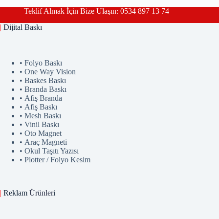
Teklif Almak İçin Bize Ulaşın: 0534 897 13 74
|
Dijital Baskı
• Folyo Baskı
• One Way Vision
• Baskes Baskı
• Branda Baskı
• Afiş Branda
• Afiş Baskı
• Mesh Baskı
• Vinil Baskı
• Oto Magnet
• Araç Magneti
• Okul Taşıtı Yazısı
• Plotter / Folyo Kesim
|
Reklam
Ürünler
i