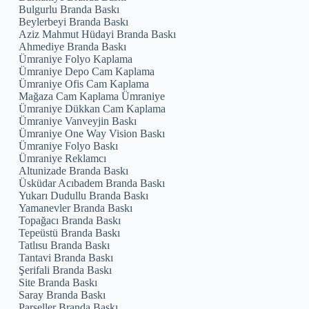
Bulgurlu Branda Baskı
Beylerbeyi Branda Baskı
Aziz Mahmut Hüdayi Branda Baskı
Ahmediye Branda Baskı
Ümraniye Folyo Kaplama
Ümraniye Depo Cam Kaplama
Ümraniye Ofis Cam Kaplama
Mağaza Cam Kaplama Ümraniye
Ümraniye Dükkan Cam Kaplama
Ümraniye Vanveyjin Baskı
Ümraniye One Way Vision Baskı
Ümraniye Folyo Baskı
Ümraniye Reklamcı
Altunizade Branda Baskı
Üsküdar Acıbadem Branda Baskı
Yukarı Dudullu Branda Baskı
Yamanevler Branda Baskı
Topağacı Branda Baskı
Tepeüstü Branda Baskı
Tatlısu Branda Baskı
Tantavi Branda Baskı
Şerifali Branda Baskı
Site Branda Baskı
Saray Branda Baskı
Parseller Branda Baskı