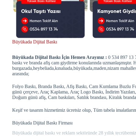
Büyükada Dijital Baskı
Büyükada Dijital Baskı İçin Hemen Arayınız :
0 534 897 13 7
baskı ve branda afiş cam giydirme konularında uzmanlaşmıştır. H
burgazada,heybeliada,kınalıada,büyükada,maden,nizam mahallesi
arasında;
Folyo Baskı, Branda Baskı, Afiş Baskı, Cam Kumlama Buzlu Fo
günü çerçeve, Araç Kaplama, Araç Logo Baskı, İndirim Yazıları, A
Doğum günü afiş, Cam baskıları, Satılık brandası, Kiralık branda
Keşif ve tasarım hizmetimiz ücretsiz olup, Tüm tabela imalatlarımı
Büyükada Dijital Baskı Firması
Büyükada dijital baskı ve reklam sektöründe 28 yıllık tecrübemi