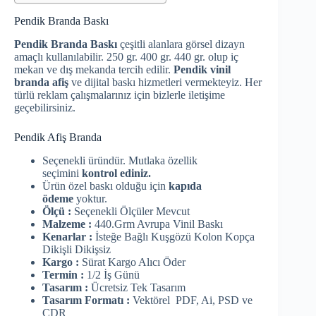
Pendik Branda Baskı
Pendik Branda Baskı
çeşitli alanlara görsel dizayn
amaçlı kullanılabilir. 250 gr. 400 gr. 440 gr. olup iç
mekan ve dış mekanda tercih edilir.
Pendik vinil
branda afiş
ve dijital baskı hizmetleri vermekteyiz. Her
türlü reklam çalışmalarınız için bizlerle iletişime
geçebilirsiniz.
Pendik Afiş Branda
Seçenekli üründür. Mutlaka özellik
seçimini
kontrol ediniz.
Ürün özel baskı olduğu için
kapıda
ödeme
yoktur.
Ölçü :
Seçenekli Ölçüler Mevcut
Malzeme :
440.Grm Avrupa Vinil Baskı
Kenarlar :
İsteğe Bağlı Kuşgözü Kolon Kopça
Dikişli Dikişsiz
Kargo :
Sürat Kargo Alıcı Öder
Termin :
1/2 İş Günü
Tasarım :
Ücretsiz Tek Tasarım
Tasarım Formatı :
Vektörel PDF, Ai, PSD ve
CDR