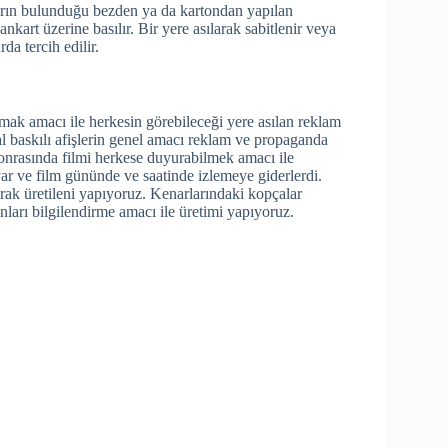
ların bulunduğu bezden ya da kartondan yapılan
ankart üzerine basılır. Bir yere asılarak sabitlenir veya
da tercih edilir.
mak amacı ile herkesin görebileceği yere asılan reklam
tal baskılı afişlerin genel amacı reklam ve propaganda
sonrasında filmi herkese duyurabilmek amacı ile
ar ve film gününde ve saatinde izlemeye giderlerdi.
rak üretileni yapıyoruz. Kenarlarındaki kopçalar
sanları bilgilendirme amacı ile üretimi yapıyoruz.