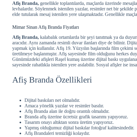
Afiş Branda,
genellikle toplantılarda, maçlarda üzerinde mesaj
levhalardır. Söylenmek istenilen yazılar, resimler net bir şekilde p
elde tutularak mesaj istenilen yere ulaşmaktadır. Genellikle maçlar
Mimar Sinan Afiş Branda Fiyatları
Afiş Branda,
kalabalık ortamlarda bir şeyi tanıtmak ya da duyur
aracıdır. Aynı zamanda resimli duvar ilanları diye de bilinir. Diji
yapmak için kullanılır. Afiş 19. Yüzyılın başlarında film çekimi 
üretilmeye başlanmıştır. Afiş sayesinde film olduğunu herkes duy
Günümüzdeki afişleri Raşel kumaş üzerine dijital baskı uygulana
sayesinde rahatlıkla istenilen yere asılabilir. Sosyal afişler ise in
Afiş Branda Özellikleri
Dijital baskıları net olmalıdır.
Amaca yönelik yazılar ve resimler basılır.
Afiş Branda alan ile doğru orantılı olmalıdır.
Branda afiş üzerine ücretsiz grafik tasarımı yapıyoruz.
Tasarım onayı altıktan sonra üretim yapıyoruz.
Yapmış olduğumuz dijital baskılar fotoğraf kalitesindedir.
Afiş Brandaleri temizliği kolaydır.