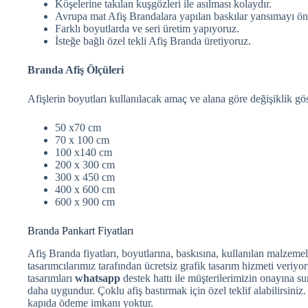
Köşelerine takılan kuşgözleri ile asılması kolaydır.
Avrupa mat Afiş Brandalara yapılan baskılar yansımayı önl
Farklı boyutlarda ve seri üretim yapıyoruz.
İsteğe bağlı özel tekli Afiş Branda üretiyoruz.
Branda Afiş Ölçüleri
Afişlerin boyutları kullanılacak amaç ve alana göre değişiklik gös
50 x70 cm
70 x 100 cm
100 x140 cm
200 x 300 cm
300 x 450 cm
400 x 600 cm
600 x 900 cm
Branda Pankart Fiyatları
Afiş Branda fiyatları, boyutlarına, baskısına, kullanılan malzemel
tasarımcılarımız tarafından ücretsiz grafik tasarım hizmeti veriyor
tasarımları
whatsapp
destek hattı ile müşterilerimizin onayına su
daha uygundur. Çoklu afiş bastırmak için özel teklif alabilirsini
kapıda ödeme imkanı yoktur.