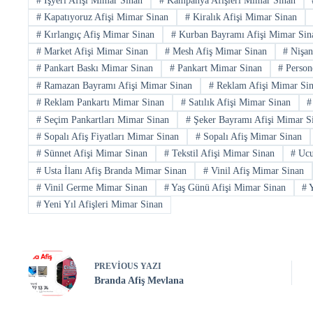
#
İşyeri Afişi Mimar Sinan
#
Kampanya Afişleri Mimar Sinan
#
Kapatıyoruz Afişi Mimar Sinan
#
Kiralık Afişi Mimar Sinan
#
Kırlangıç Afiş Mimar Sinan
#
Kurban Bayramı Afişi Mimar Sin
#
Market Afişi Mimar Sinan
#
Mesh Afiş Mimar Sinan
#
Nişan
#
Pankart Baskı Mimar Sinan
#
Pankart Mimar Sinan
#
Persone
#
Ramazan Bayramı Afişi Mimar Sinan
#
Reklam Afişi Mimar Si
#
Reklam Pankartı Mimar Sinan
#
Satılık Afişi Mimar Sinan
#
#
Seçim Pankartları Mimar Sinan
#
Şeker Bayramı Afişi Mimar S
#
Sopalı Afiş Fiyatları Mimar Sinan
#
Sopalı Afiş Mimar Sinan
#
Sünnet Afişi Mimar Sinan
#
Tekstil Afişi Mimar Sinan
#
Ucu
#
Usta İlanı Afiş Branda Mimar Sinan
#
Vinil Afiş Mimar Sinan
#
Vinil Germe Mimar Sinan
#
Yaş Günü Afişi Mimar Sinan
#
Y
#
Yeni Yıl Afişleri Mimar Sinan
PREVIOUS
YAZI
Branda Afiş Mevlana