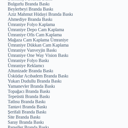
Bulgurlu Branda Baskı
Beylerbeyi Branda Baskı
Aziz Mahmut Hüdayi Branda Baskı
Ahmediye Branda Baskı
Ümraniye Folyo Kaplama
Ümraniye Depo Cam Kaplama
Ümraniye Ofis Cam Kaplama
Mağaza Cam Kaplama Ümraniye
Ümraniye Dükkan Cam Kaplama
Ümraniye Vanveyjin Baskı
Ümraniye One Way Vision Baskı
Ümraniye Folyo Baskı
Ümraniye Reklamcı
Altunizade Branda Baskı
Üsküdar Acıbadem Branda Baskı
Yukarı Dudullu Branda Baskı
Yamanevler Branda Baskı
Topağacı Branda Baskı
Tepeüstü Branda Baskı
Tatlısu Branda Baskı
Tantavi Branda Baskı
Şerifali Branda Baskı
Site Branda Baskı
Saray Branda Baskı
Parseller Branda Baskı