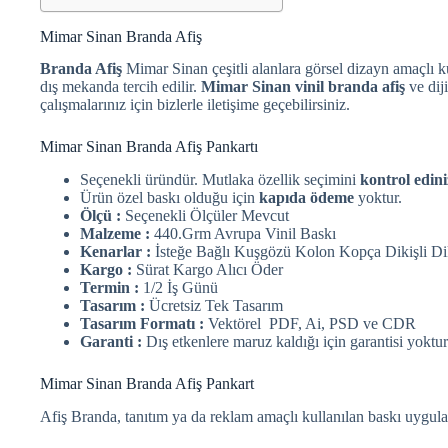
Mimar Sinan Branda Afiş
Branda Afiş
Mimar Sinan çeşitli alanlara görsel dizayn amaçlı ku
dış mekanda tercih edilir.
Mimar Sinan vinil branda afiş
ve dij
çalışmalarınız için bizlerle iletişime geçebilirsiniz.
Mimar Sinan Branda Afiş Pankartı
Seçenekli üründür. Mutlaka özellik seçimini
kontrol edini
Ürün özel baskı olduğu için
kapıda ödeme
yoktur.
Ölçü :
Seçenekli Ölçüler Mevcut
Malzeme :
440.Grm Avrupa Vinil Baskı
Kenarlar :
İsteğe Bağlı Kuşgözü Kolon Kopça Dikişli Di
Kargo :
Sürat Kargo Alıcı Öder
Termin :
1/2 İş Günü
Tasarım :
Ücretsiz Tek Tasarım
Tasarım Formatı :
Vektörel PDF, Ai, PSD ve CDR
Garanti :
Dış etkenlere maruz kaldığı için garantisi yoktur
Mimar Sinan Branda Afiş Pankart
Afiş Branda, tanıtım ya da reklam amaçlı kullanılan baskı uygula