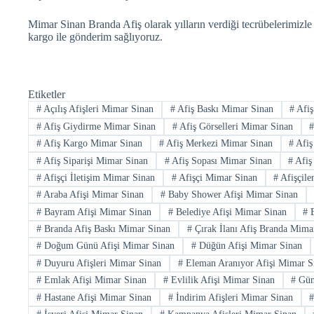
Mimar Sinan Branda Afiş olarak yılların verdiği tecrübelerimizle 
kargo ile gönderim sağlıyoruz.
Etiketler
#
Açılış Afişleri Mimar Sinan
#
Afiş Baskı Mimar Sinan
#
Afiş
#
Afiş Giydirme Mimar Sinan
#
Afiş Görselleri Mimar Sinan
#
Afiş Kargo Mimar Sinan
#
Afiş Merkezi Mimar Sinan
#
Afiş
#
Afiş Siparişi Mimar Sinan
#
Afiş Sopası Mimar Sinan
#
Afiş
#
Afişçi İletişim Mimar Sinan
#
Afişçi Mimar Sinan
#
Afişçile
#
Araba Afişi Mimar Sinan
#
Baby Shower Afişi Mimar Sinan
#
Bayram Afişi Mimar Sinan
#
Belediye Afişi Mimar Sinan
#
B
#
Branda Afiş Baskı Mimar Sinan
#
Çırak İlanı Afiş Branda Mima
#
Doğum Günü Afişi Mimar Sinan
#
Düğün Afişi Mimar Sinan
#
Duyuru Afişleri Mimar Sinan
#
Eleman Aranıyor Afişi Mimar S
#
Emlak Afişi Mimar Sinan
#
Evlilik Afişi Mimar Sinan
#
Günc
#
Hastane Afişi Mimar Sinan
#
İndirim Afişleri Mimar Sinan