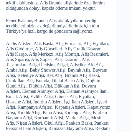
teklif alabilirsiniz. Afiş Branda afişlerinde özel üretim
olduğundan dolayı kapıda ödeme imkanı yoktur.
Fener Kalamış Branda Afiş olarak yılların verdiği
tecrübelerimizle siz değerli müşterilerimiz için tüm
Türkiye’ye hızlı kargo ile gönderim sağlıyoruz.
Açılış Afişleri, Afiş Baskı, Afiş Firmaları, Afiş Fiyatları,
Afiş Giydirme, Afiş Görselleri, Afiş Grafik Tasarım,
Afiş Kargo, Afiş Merkezi, Afiş Montajı, Afiş Resimleri,
Afiş Siparişi, Afiş Sopası, Afiş Tasarımı, Afiş
Tasarımları, Afişçi İletişim, Afişçi, Afişçiler, Alo Afiş,
Araba Afişi, Baby Shower Afişi, Bayrak Afiş, Bayram
Afişi, Belediye Afişi, Bez Afiş, Branda Afiş Baskı,
Çırak İlanı Afiş Branda, Dijital Baskı Afiş, Doğum
Günü Afişi, Düğün Afişi, Dükkan Afişi, Duyuru
Afişleri, Eleman Aranıyor Afişi, Eleman Aranıyor İlanı,
Emlak Afişi, Evlilik Afişi, Güncel Afiş Fiyatları,
Hastane Afişi, İndirim Afişleri, İşçi İlanı Afişleri, İşyeri
Afişi, Kampanya Afişleri, Kapanış Afişleri, Kapatıyoruz
Afişi, Kiralık Afişi, Kına Afişi, Kırlangıç Afiş, Kurban
Bayramı Afişi, Kurbanlık Afişi, Market Afişi, Mesh
Afiş, Nişan Afişleri, Okul Afişi, Pankart Baskı, Pankart,
Personel İlanı Afişleri, Ramazan Bayramı Afişi, Reklam