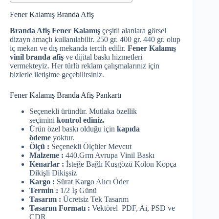
Fener Kalamış Branda Afiş
Branda Afiş Fener Kalamış
çeşitli alanlara görsel
dizayn amaçlı kullanılabilir. 250 gr. 400 gr. 440 gr. olup
iç mekan ve dış mekanda tercih edilir.
Fener Kalamış
vinil branda afiş
ve dijital baskı hizmetleri
vermekteyiz. Her türlü reklam çalışmalarınız için
bizlerle iletişime geçebilirsiniz.
Fener Kalamış Branda Afiş Pankartı
Seçenekli üründür. Mutlaka özellik
seçimini
kontrol ediniz.
Ürün özel baskı olduğu için
kapıda
ödeme
yoktur.
Ölçü :
Seçenekli Ölçüler Mevcut
Malzeme :
440.Grm Avrupa Vinil Baskı
Kenarlar :
İsteğe Bağlı Kuşgözü Kolon Kopça
Dikişli Dikişsiz
Kargo :
Sürat Kargo Alıcı Öder
Termin :
1/2 İş Günü
Tasarım :
Ücretsiz Tek Tasarım
Tasarım Formatı :
Vektörel PDF, Ai, PSD ve
CDR