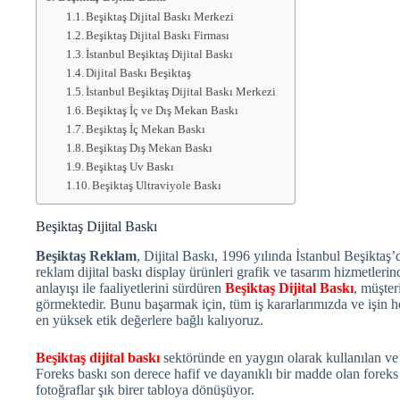
Beşiktaş Dijital Baskı Merkezi
Beşiktaş Dijital Baskı Firması
İstanbul Beşiktaş Dijital Baskı
Dijital Baskı Beşiktaş
İstanbul Beşiktaş Dijital Baskı Merkezi
Beşiktaş İç ve Dış Mekan Baskı
Beşiktaş İç Mekan Baskı
Beşiktaş Dış Mekan Baskı
Beşiktaş Uv Baskı
Beşiktaş Ultraviyole Baskı
Beşiktaş Dijital Baskı
Beşiktaş Reklam
, Dijital Baskı, 1996 yılında İstanbul Beşiktaş
reklam dijital baskı display ürünleri grafik ve tasarım hizmetleri
anlayışı ile faaliyetlerini sürdüren
Beşiktaş Dijital Baskı
, müşter
görmektedir. Bunu başarmak için, tüm iş kararlarımızda ve işin he
en yüksek etik değerlere bağlı kalıyoruz.
Beşiktaş dijital baskı
sektöründe en yaygın olarak kullanılan ve 
Foreks baskı son derece hafif ve dayanıklı bir madde olan forek
fotoğraflar şık birer tabloya dönüşüyor.