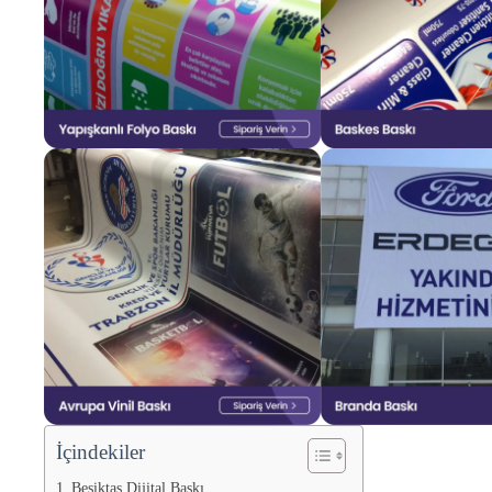
İçindekiler
Beşiktaş Dijital Baskı