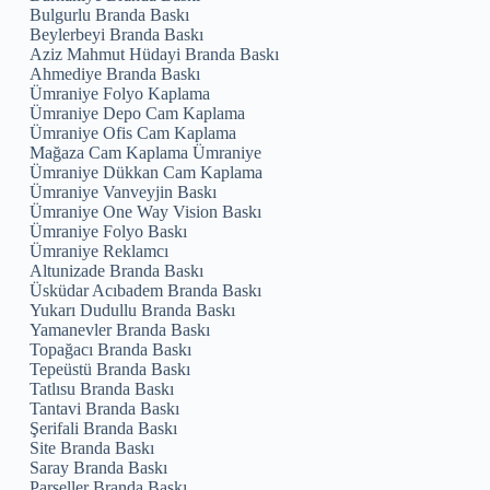
Bulgurlu Branda Baskı
Beylerbeyi Branda Baskı
Aziz Mahmut Hüdayi Branda Baskı
Ahmediye Branda Baskı
Ümraniye Folyo Kaplama
Ümraniye Depo Cam Kaplama
Ümraniye Ofis Cam Kaplama
Mağaza Cam Kaplama Ümraniye
Ümraniye Dükkan Cam Kaplama
Ümraniye Vanveyjin Baskı
Ümraniye One Way Vision Baskı
Ümraniye Folyo Baskı
Ümraniye Reklamcı
Altunizade Branda Baskı
Üsküdar Acıbadem Branda Baskı
Yukarı Dudullu Branda Baskı
Yamanevler Branda Baskı
Topağacı Branda Baskı
Tepeüstü Branda Baskı
Tatlısu Branda Baskı
Tantavi Branda Baskı
Şerifali Branda Baskı
Site Branda Baskı
Saray Branda Baskı
Parseller Branda Baskı