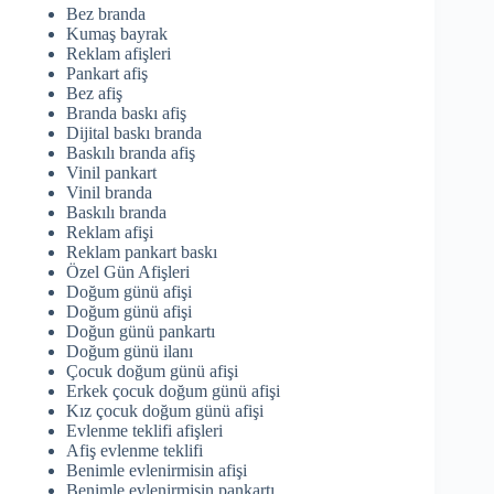
Bez branda
Kumaş bayrak
Reklam afişleri
Pankart afiş
Bez afiş
Branda baskı afiş
Dijital baskı branda
Baskılı branda afiş
Vinil pankart
Vinil branda
Baskılı branda
Reklam afişi
Reklam pankart baskı
Özel Gün Afişleri
Doğum günü afişi
Doğum günü afişi
Doğun günü pankartı
Doğum günü ilanı
Çocuk doğum günü afişi
Erkek çocuk doğum günü afişi
Kız çocuk doğum günü afişi
Evlenme teklifi afişleri
Afiş evlenme teklifi
Benimle evlenirmisin afişi
Benimle evlenirmisin pankartı