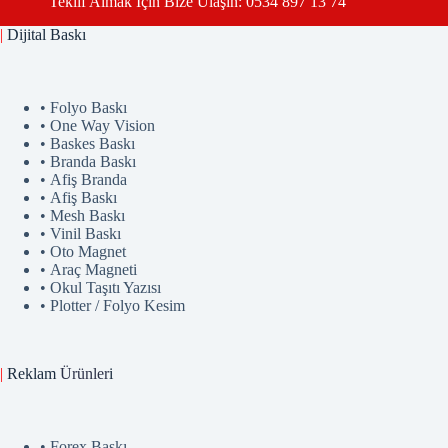
Teklif Almak İçin Bize Ulaşın: 0534 897 13 74
|
Dijital Baskı
• Folyo Baskı
• One Way Vision
• Baskes Baskı
• Branda Baskı
• Afiş Branda
• Afiş Baskı
• Mesh Baskı
• Vinil Baskı
• Oto Magnet
• Araç Magneti
• Okul Taşıtı Yazısı
• Plotter / Folyo Kesim
|
Reklam
Ürünler
i
• Forex Baskı