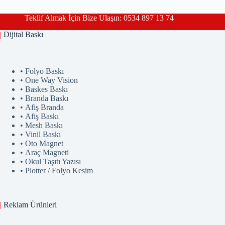
Teklif Almak İçin Bize Ulaşın: 0534 897 13 74
|
Dijital Baskı
• Folyo Baskı
• One Way Vision
• Baskes Baskı
• Branda Baskı
• Afiş Branda
• Afiş Baskı
• Mesh Baskı
• Vinil Baskı
• Oto Magnet
• Araç Magneti
• Okul Taşıtı Yazısı
• Plotter / Folyo Kesim
|
Reklam
Ürünler
i