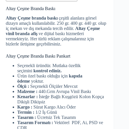
Altay Çeşme Branda Baskı
Altay Çeşme branda baskı
çeşitli alanlara görsel
dizayn amaçlı kullanılabilir. 250 gr. 400 gr. 440 gr. olup
iç mekan ve dış mekanda tercih edilir.
Altay Çeşme
vinil branda afiş
ve dijital baskı hizmetleri
vermekteyiz. Her türlü reklam çalışmalarınız için
bizlerle iletişime geçebilirsiniz.
Altay Çeşme Branda Baskı Pankart
Seçenekli üründür. Mutlaka özellik
seçimini
kontrol ediniz.
Ürün özel baskı olduğu için
kapıda
ödeme
yoktur.
Ölçü :
Seçenekli Ölçüler Mevcut
Malzeme :
440.Grm Avrupa Vinil Baskı
Kenarlar :
İsteğe Bağlı Kuşgözü Kolon Kopça
Dikişli Dikişsiz
Kargo :
Sürat Kargo Alıcı Öder
Termin :
1/2 İş Günü
Tasarım :
Ücretsiz Tek Tasarım
Tasarım Formatı :
Vektörel PDF, Ai, PSD ve
CDR