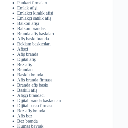
Pankart firmaları
Emlak afişi
Emlakçı kiralık afişi
Emlakçı satılık afiş
Balkon afişi
Balkon brandası
Branda afiş baskıları
Afiş baskı branda
Reklam baskıcıları
Afişçi
Afiş branda
Dijital afiş
Bez afiş
Brandacı
Baskılı branda
Afiş branda firması
Branda afiş baskı
Baskılı afiş
Afişçi brandacı
Dijital branda baskıcıları
Dijital baskı firması
Bez afiş branda
Afis bez
Bez branda
Kumaş bayrak