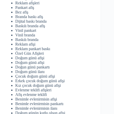
Reklam afişleri
Pankart afiş
Bez afiş
Branda baskı afiş
Dijital baskı branda
Baskılı branda afiş
Vinil pankart
Vinil branda
Baskılı branda
Reklam afişi
Reklam pankart baskı
Özel Gün Afişleri
Doğum günü afişi
Doğum günü afişi
Doğun günü pankartı
Doğum günü ilanı
Çocuk doğum günü afişi
Erkek çocuk doğum günü afişi
Kız çocuk doğum günü afişi
Evlenme teklifi afişleri
Afiş evlenme teklifi
Benimle evlenirmisin afişi
Benimle evlenirmisin pankartı
Benimle evlenirmisin ilanı
Doğum günün kutlu olsun afişi