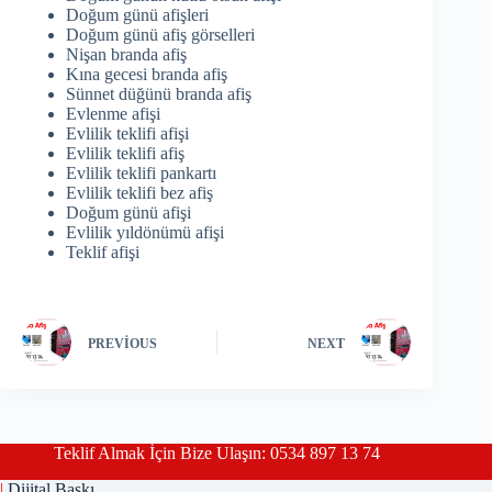
Doğum günü afişleri
Doğum günü afiş görselleri
Nişan branda afiş
Kına gecesi branda afiş
Sünnet düğünü branda afiş
Evlenme afişi
Evlilik teklifi afişi
Evlilik teklifi afiş
Evlilik teklifi pankartı
Evlilik teklifi bez afiş
Doğum günü afişi
Evlilik yıldönümü afişi
Teklif afişi
PREVIOUS
NEXT
Teklif Almak İçin Bize Ulaşın: 0534 897 13 74
|
Dijital Baskı