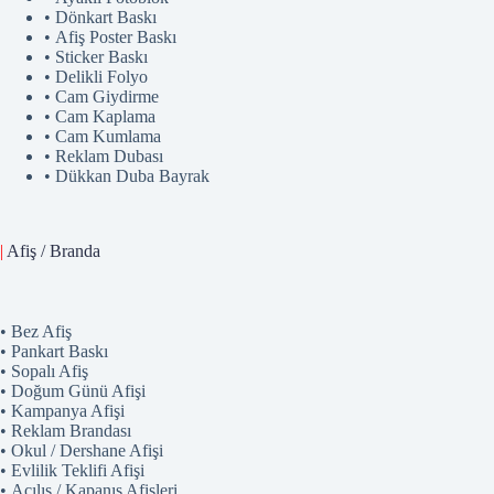
• Dönkart Baskı
• Afiş Poster Baskı
• Sticker Baskı
• Delikli Folyo
• Cam Giydirme
• Cam Kaplama
• Cam Kumlama
• Reklam Dubası
• Dükkan Duba Bayrak
|
Afiş / Branda
• Bez Afiş
• Pankart Baskı
• Sopalı Afiş
• Doğum Günü Afişi
• Kampanya Afişi
• Reklam Brandası
• Okul / Dershane Afişi
• Evlilik Teklifi Afişi
• Açılış / Kapanış Afişleri